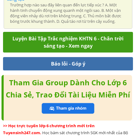
Trường hợp nào sau đây liên quan đến lực tiếp xúc ? A. Một
hành tinh chuyển động xung quanh một ngôi sao. B. Một vận
động viên nhảy dù rơi trên không trung. C. Thủ môn bắt được
bóng trước khung thành. D. Quả táo rơi từ trên cây xuống.
Luyện Bài Tập Trắc nghiệm KHTN 6 - Chân trời
sáng tạo - Xem ngay
Báo lỗi - Góp ý
Tham Gia Group Dành Cho Lớp 6
Chia Sẻ, Trao Đổi Tài Liệu Miễn Phí
>> Học trực tuyến lớp 6 chương trình mới trên
Tuyensinh247.com.
Học bám sát chương trình SGK mới nhất của Bộ