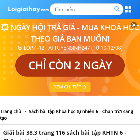
💥 NGÀY HỘI TRẢ GIÁ - MUA KHOÁ HỌC
THEO GIÁ BẠN MUỐN❗
🎯 LỚP 1-12 TẠI TUYENSINH247 (TỪ 10-12/08)
CHỈ CÒN 2 NGÀY
XEM CHI TIẾT
Trang chủ
Sách bài tập Khoa học tự nhiên 6 - Chân trời sáng
tạo
Giải bài 38.3 trang 116 sách bài tập KHTN 6 -