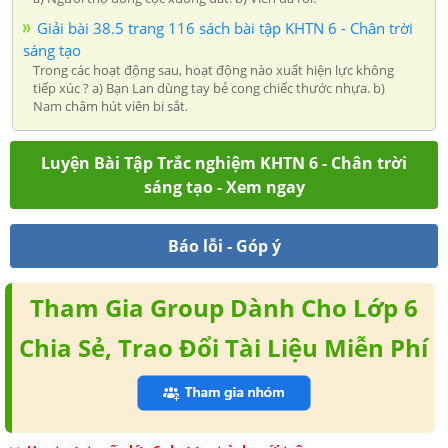
Giải bài 38.5 trang 116 sách bài tập KHTN 6 - Chân trời
sáng tạo
Trong các hoạt động sau, hoạt động nào xuất hiện lực không
tiếp xúc ? a) Bạn Lan dùng tay bẻ cong chiếc thước nhựa. b)
Nam châm hút viên bi sắt.
Luyện Bài Tập Trắc nghiệm KHTN 6 - Chân trời
sáng tạo - Xem ngay
Báo lỗi - Góp ý
Tham Gia Group Dành Cho Lớp 6
Chia Sẻ, Trao Đổi Tài Liệu Miễn Phí