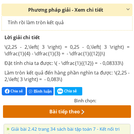
Phương pháp giải - Xem chi tiết
Tính rồi làm tròn kết quả
Lời giải chi tiết
\(2,25 - 2,\left( 3 \right) = 0,25 - 0,\left( 3 \right) =
\dfrac{1}{4} - \dfrac{1}{3} = - \dfrac{1}{{12}}\)
Đặt tính chia ta được: \( - \dfrac{1}{{12}} = - 0,08333\)
Làm tròn kết quả đến hàng phần nghìn ta được: \(2,25 -
2,\left( 3 \right) = - 0,083\)
Chia sẻ
Chia sẻ
Bình luận
Bình chọn:
Bài tiếp theo
Giải bài 2.42 trang 34 sách bài tập toán 7 - Kết nối tri