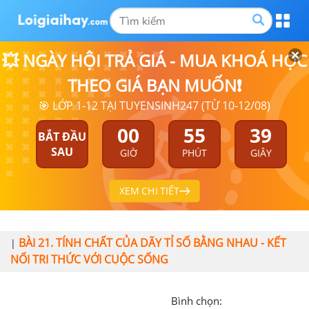
💥 NGÀY HỘI TRẢ GIÁ - MUA KHOÁ HỌC
THEO GIÁ BẠN MUỐN❗
🎯 LỚP 1-12 TẠI TUYENSINH247 (TỪ 10-12/08)
00
55
39
BẮT ĐẦU
SAU
GIỜ
PHÚT
GIÂY
XEM CHI TIẾT
BÀI 21. TÍNH CHẤT CỦA DÃY TỈ SỐ BẰNG NHAU - KẾT
|
NỐI TRI THỨC VỚI CUỘC SỐNG
Bình chọn: