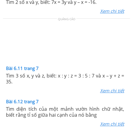
Tìm 2 số x và y, biết: 7x = 3y và y – x = -16.
Xem chi tiết
QUẢNG CÁO
Bài 6.11 trang 7
Tìm 3 số x, y và z, biết: x : y : z = 3 : 5 : 7 và x – y + z =
35.
Xem chi tiết
Bài 6.12 trang 7
Tìm diện tích của một mảnh vườn hình chữ nhật,
biết rằng tỉ số giữa hai cạnh của nó bằng
Xem chi tiết