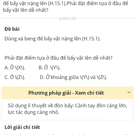
để bẩy vật nặng lên (H.15.1).Phải đặt điểm tựa ở đâu để
bẩy vật lên dễ nhất?
QUẢNG CÁO
Đề bài
Dùng xà beng để bẩy vật nặng lên (H.15.1).
Phải đặt điểm tựa ở đâu để bẩy vật lên dễ nhất?
A. Ở \(X\). B. Ở \(Y\).
C. Ở \(Z\). D. Ở khoảng giữa \(Y\) và \(Z\).
Phương pháp giải - Xem chi tiết
Sử dụng lí thuyết về đòn bẩy: Cánh tay đòn càng lớn,
lực tác dụng càng nhỏ.
Lời giải chi tiết