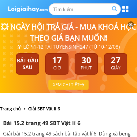
💥 NGÀY HỘI TRẢ GIÁ - MUA KHOÁ HỌC
THEO GIÁ BẠN MUỐN❗
🎯 LỚP 1-12 TẠI TUYENSINH247 (TỪ 10-12/08)
17
30
27
BẮT ĐẦU
SAU
GIỜ
PHÚT
GIÂY
XEM CHI TIẾT
Trang chủ
Giải SBT Vật lí 6
Bài 15.2 trang 49 SBT Vật lí 6
Giải bài 15.2 trang 49 sách bài tập vật lí 6. Dùng xà beng