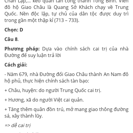
Chân Lạp,… kéo quân tấn công thành Tống Bình. Viên
đô hộ Giao Châu là Quang Sở Khách chạy về Trung
Quốc. Nền độc lập, tự chủ của dân tộc được duy trì
trong gần một thập kỉ (713 – 733).
Chọn: D
Câu 8
.
Phương pháp:
Dựa vào chính sách cai trị của nhà
Đường để suy luận trả lời
Cách giải:
- Năm 679, nhà Đường đổi Giao Châu thành An Nam đô
hộ phủ, thực hiện chính sách tàn bạo:
+ Châu, huyện: do người Trung Quốc cai trị.
+ Hương, xã do người Việt cai quản.
+ Tăng thêm quân đồn trú, mở mang giao thông đường
sá, xây thành lũy.
=> dễ cai trị