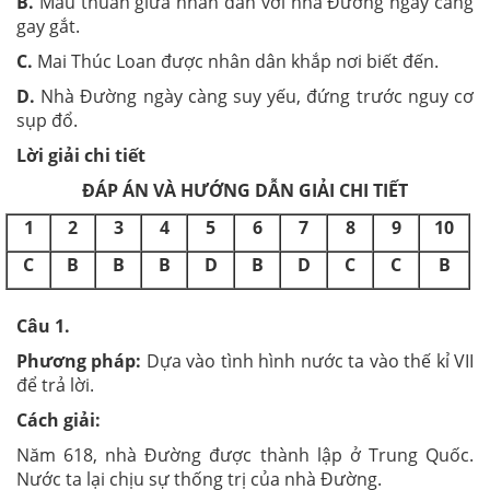
B.
Mâu thuẫn giữa nhân dân với nhà Đường ngày càng
gay gắt.
C.
Mai Thúc Loan được nhân dân khắp nơi biết đến.
D.
Nhà Đường ngày càng suy yếu, đứng trước nguy cơ
sụp đổ.
Lời giải chi tiết
ĐÁP ÁN VÀ HƯỚNG DẪN GIẢI CHI TIẾT
1
2
3
4
5
6
7
8
9
10
C
B
B
B
D
B
D
C
C
B
Câu 1.
Phương pháp:
Dựa vào tình hình nước ta vào thế kỉ VII
để trả lời.
Cách giải:
Năm 618, nhà Đường được thành lập ở Trung Quốc.
Nước ta lại chịu sự thống trị của nhà Đường.