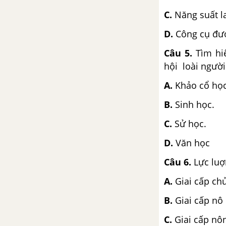
C.
Năng suất l
D.
Công cụ đượ
Câu 5
.
Tìm hi
hội loài ngườ
A.
Khảo cổ học
B.
Sinh học.
C.
Sử học.
D.
Văn học
Câu 6
.
Lực luợ
A.
Giai cấp ch
B.
Giai cấp nô 
C.
Giai cấp nô