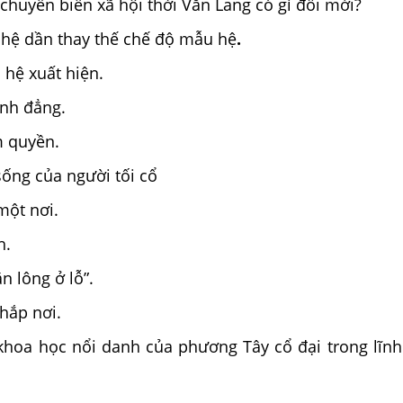
chuyển biến xã hội thời Văn Lang có gì đổi mới?
hệ dần thay thế chế độ mẫu hệ
.
hệ xuất hiện.
nh đẳng.
 quyền.
ống của người tối cổ
một nơi.
h.
n lông ở lỗ”.
hắp nơi.
hoa học nổi danh của phương Tây cổ đại trong lĩnh 