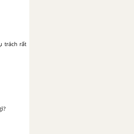
 trách rất
gì?