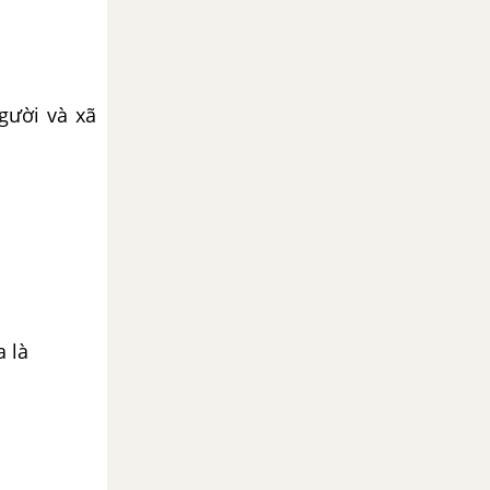
gười và xã
a là