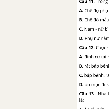
Câu 11
.
Trong 
A.
Chế độ phụ 
B.
Chế độ mẫu 
C.
Nam - nữ bì
D.
Phụ nữ nắm
Câu 12
.
Cuộc s
A.
định cư tại 
B.
rất bấp bên
C.
bấp bênh, “ă
D.
du mục đi k
Câu 13
.
Nhà k
là: