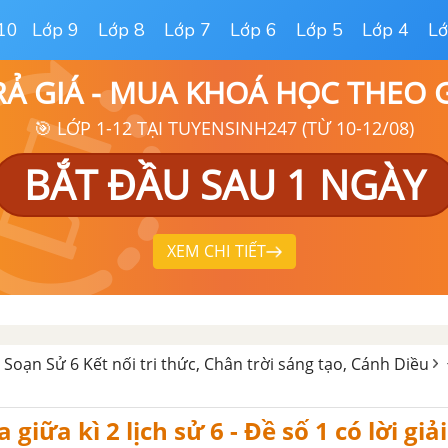
10
Lớp 9
Lớp 8
Lớp 7
Lớp 6
Lớp 5
Lớp 4
Lớ
RẢ GIÁ - MUA KHOÁ HỌC THEO
🎯 LỚP 1-12 TẠI TUYENSINH247 (TỪ 10-12/08)
BẮT ĐẦU SAU 1 NGÀY
XEM CHI TIẾT
- Soạn Sử 6 Kết nối tri thức, Chân trời sáng tạo, Cánh Diều
 giữa kì 2 lịch sử 6 - Đề số 1 có lời giải