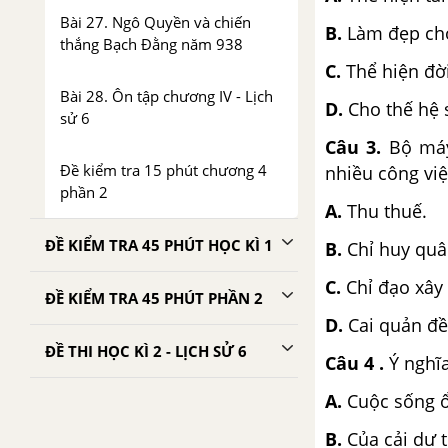
Bài 27. Ngô Quyền và chiến
B.
Làm đẹp ch
thắng Bạch Đằng năm 938
C.
Thể hiện đời
Bài 28. Ôn tập chương IV - Lịch
D.
Cho thế hệ 
sử 6
Câu 3
.
Bộ máy
Đề kiểm tra 15 phút chương 4
nhiều công việ
phần 2
A.
Thu thuế.
ĐỀ KIỂM TRA 45 PHÚT HỌC KÌ 1
B.
Chỉ huy quâ
C.
Chỉ đạo xây
ĐỀ KIỂM TRA 45 PHÚT PHẦN 2
D.
Cai quản đề
ĐỀ THI HỌC KÌ 2 - LỊCH SỬ 6
Câu 4
.
Ý nghĩa
A.
Cuộc sống 
B.
Của cải dư 