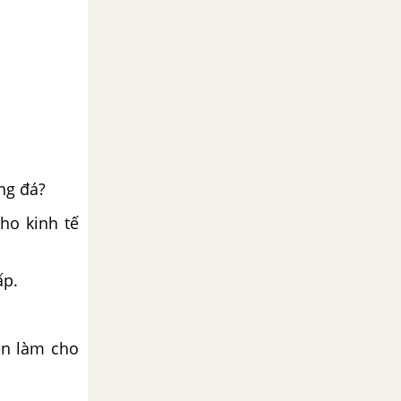
ng đá?
ho kinh tế
ấp.
ên làm cho