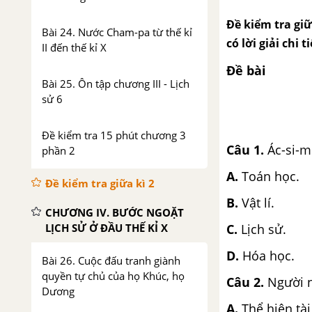
Đề kiểm tra giữ
Bài 24. Nước Cham-pa từ thế kỉ
có lời giải chi
II đến thế kỉ X
Đề bài
Bài 25. Ôn tập chương III - Lịch
sử 6
Đề kiểm tra 15 phút chương 3
Câu 1
.
Ác-si-m
phần 2
A.
Toán học.
Đề kiểm tra giữa kì 2
B.
Vật lí.
CHƯƠNG IV. BƯỚC NGOẶT
LỊCH SỬ Ở ĐẦU THẾ KỈ X
C.
Lịch sử.
D.
Hóa học.
Bài 26. Cuộc đấu tranh giành
quyền tự chủ của họ Khúc, họ
Câu 2
.
Người n
Dương
A.
Thể hiện tà