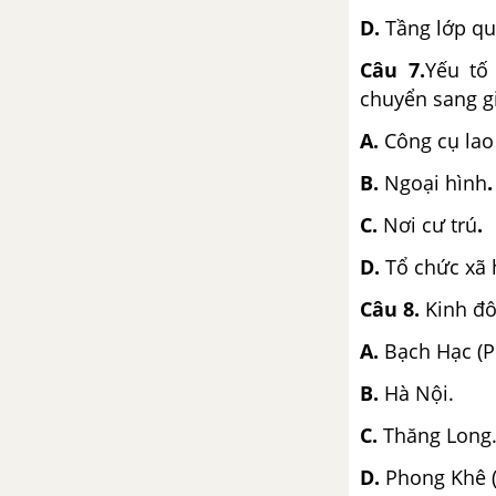
D.
Tầng lớp qu
Câu 7
.
Yếu tố
chuyển sang gi
A.
Công cụ la
B.
Ngoại hình
.
C.
Nơi cư trú
.
D.
Tổ chức xã 
Câu 8
.
Kinh đô
A.
Bạch Hạc (P
B.
Hà Nội.
C.
Thăng Long
D.
Phong Khê (