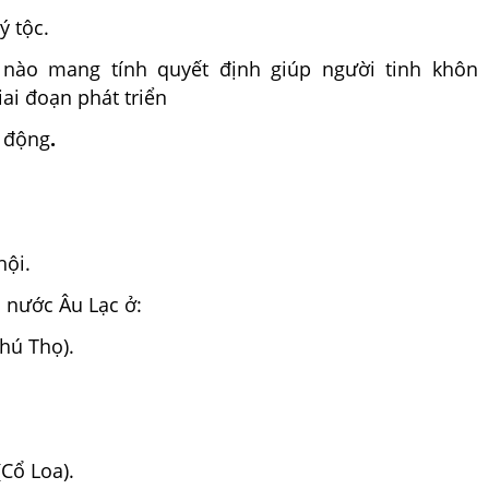
ý tộc.
 nào mang tính quyết định giúp người tinh khôn
ai đoạn phát triển
o động
.
hội.
 nước Âu Lạc ở:
hú Thọ).
.
Cổ Loa).