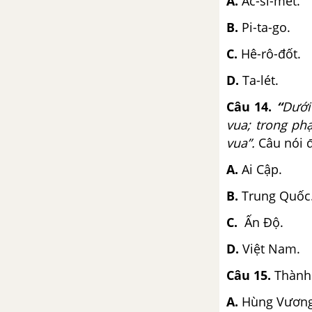
A.
Ác-si-mét.
B.
Pi-ta-go.
C.
Hê-rô-đốt.
D.
Ta-lét.
Câu 14
.
“
Dưới
vua; trong ph
vua”.
Câu nói đ
A.
Ai Cập.
B.
Trung Quốc
C.
Ấn Độ.
D.
Việt Nam.
Câu 15
.
Thành 
A.
Hùng Vương