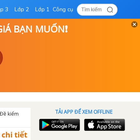
p 3
Lớp 2
Lớp 1
Công cụ
 GIÁ BẠN MUỐN❗
TẢI APP ĐỂ XEM OFFLINE
Đề kiểm
 chi tiết