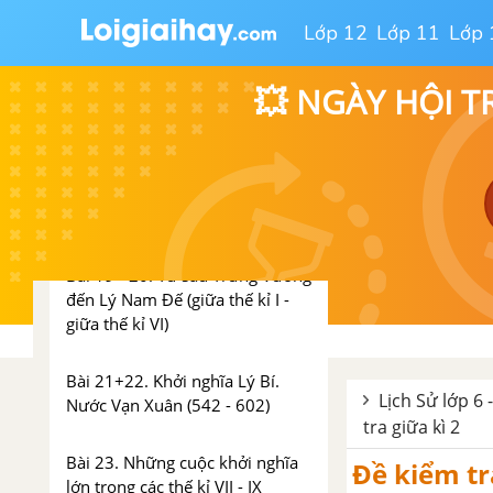
THUỘC VÀ ĐẤU TRANH
Lớp 12
Lớp 11
Lớp 
GIÀNH ĐỘC LẬP
Bài 17. Cuộc khởi nghĩa Hai Bà
💥 NGÀY HỘI T
Trưng (năm 40)
Bài 18. Trưng Vương và cuộc
kháng chiến chống quân xâm
lược Hán
Bài 19+ 20. Từ sau Trưng Vương
đến Lý Nam Đế (giữa thế kỉ I -
giữa thế kỉ VI)
Bài 21+22. Khởi nghĩa Lý Bí.
Lịch Sử lớp 6 
Nước Vạn Xuân (542 - 602)
tra giữa kì 2
Bài 23. Những cuộc khởi nghĩa
Đề kiểm tra
lớn trong các thế kỉ VII - IX