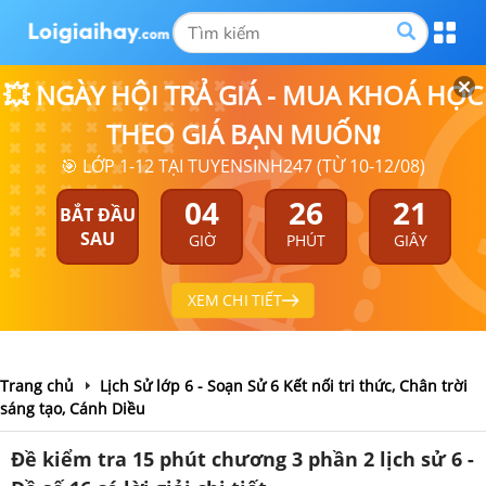
💥 NGÀY HỘI TRẢ GIÁ - MUA KHOÁ HỌC
THEO GIÁ BẠN MUỐN❗
🎯 LỚP 1-12 TẠI TUYENSINH247 (TỪ 10-12/08)
04
26
20
BẮT ĐẦU
SAU
GIỜ
PHÚT
GIÂY
XEM CHI TIẾT
Trang chủ
Lịch Sử lớp 6 - Soạn Sử 6 Kết nối tri thức, Chân trời
sáng tạo, Cánh Diều
Đề kiểm tra 15 phút chương 3 phần 2 lịch sử 6 -