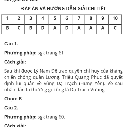
ĐÁP ÁN VÀ HƯỚNG DẪN GIẢI CHI TIẾT
1
2
3
4
5
6
7
8
9
10
B
C
B
D
A
D
A
A
A
C
Câu 1.
Phương pháp:
sgk trang 61
Cách giải:
Sau khi được Lý Nam Đế trao quyền chỉ huy của kháng
chiến chống quân Lương. Triệu Quang Phục đã quyết
định lui quân về vùng Dạ Trạch (Hưng Yên). Về sau
nhân dân ta thường gọi ông là Dạ Trạch Vương.
Chọn: B
Câu 2.
Phương pháp:
sgk trang 60.
Cách giải: