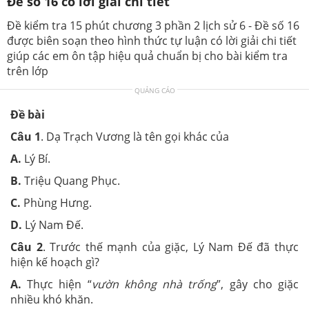
Đề số 16 có lời giải chi tiết
Đề kiểm tra 15 phút chương 3 phần 2 lịch sử 6 - Đề số 16
được biên soạn theo hình thức tự luận có lời giải chi tiết
giúp các em ôn tập hiệu quả chuẩn bị cho bài kiểm tra
trên lớp
QUẢNG CÁO
Đề bài
Câu 1
. Dạ Trạch Vương là tên gọi khác của
A.
Lý Bí.
B.
Triệu Quang Phục.
C.
Phùng Hưng.
D.
Lý Nam Đế.
Câu 2
. Trước thế mạnh của giặc, Lý Nam Đế đã thực
hiện kế hoạch gì?
A.
Thực hiện “
vườn không nhà trống
”, gây cho giặc
nhiều khó khăn.