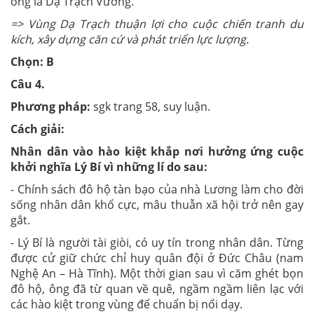
ông là Dạ Trạch Vương.
=> Vùng Dạ Trạch thuận lợi cho cuộc chiến tranh du
kích, xây dựng căn cứ và phát triển lực lượng.
Chọn: B
Câu 4.
Phương pháp:
sgk trang 58, suy luận.
Cách giải:
Nhân dân vào hào kiệt khắp nơi hưởng ứng cuộc
khởi nghĩa Lý Bí vì những lí do sau:
- Chính sách đô hộ tàn bạo của nhà Lương làm cho đời
sống nhân dân khổ cực, mâu thuẫn xã hội trở nên gay
gắt.
- Lý Bí là người tài giòi, có uy tín trong nhân dân. Từng
được cử giữ chức chỉ huy quân đội ở Đức Châu (nam
Nghệ An – Hà Tĩnh). Một thời gian sau vì căm ghét bọn
đô hộ, ông đã từ quan về quê, ngầm ngầm liên lạc với
các hào kiệt trong vùng để chuẩn bị nổi dạy.