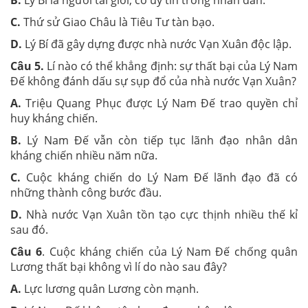
B.
Lý Bí là người tài giòi, có uy tín trong nhân dân.
C.
Thứ sử Giao Châu là Tiêu Tư tàn bạo.
D.
Lý Bí đã gây dựng được nhà nước Vạn Xuân độc lập.
Câu 5.
Lí nào có thể khẳng định: sự thất bại của Lý Nam
Đế không đánh dấu sự sụp đổ của nhà nước Vạn Xuân?
A.
Triệu Quang Phục được Lý Nam Đế trao quyền chỉ
huy kháng chiến.
B.
Lý Nam Đế vẫn còn tiếp tục lãnh đạo nhân dân
kháng chiến nhiều năm nữa.
C.
Cuộc kháng chiến do Lý Nam Đế lãnh đạo đã có
những thành công bước đầu.
D.
Nhà nước Vạn Xuân tồn tạo cực thịnh nhiều thế kỉ
sau đó.
Câu 6
. Cuộc kháng chiến của Lý Nam Đế chống quân
Lương thất bại không vì lí do nào sau đây?
A.
Lực lương quân Lương còn mạnh.