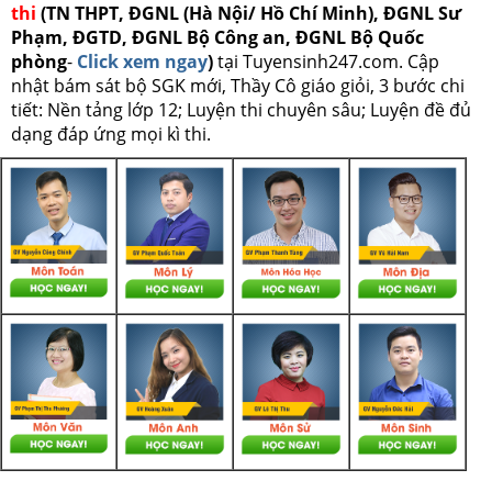
thi
(TN THPT, ĐGNL (Hà Nội/ Hồ Chí Minh), ĐGNL Sư
Phạm, ĐGTD, ĐGNL Bộ Công an, ĐGNL Bộ Quốc
phòng
-
Click xem ngay
)
tại Tuyensinh247.com.
Cập
nhật bám sát bộ SGK mới, Thầy Cô giáo giỏi, 3 bước chi
tiết: Nền tảng lớp 12; Luyện thi chuyên sâu; Luyện đề đủ
dạng đáp ứng mọi kì thi.