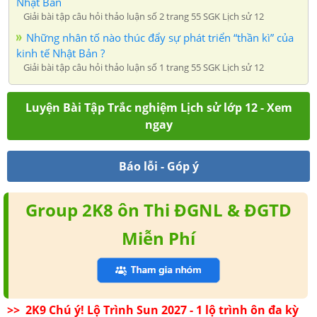
Nhật Bản
Giải bài tập câu hỏi thảo luận số 2 trang 55 SGK Lịch sử 12
Những nhân tố nào thúc đẩy sự phát triển “thần kì” của
kinh tế Nhật Bản ?
Giải bài tập câu hỏi thảo luận số 1 trang 55 SGK Lịch sử 12
Luyện Bài Tập Trắc nghiệm Lịch sử lớp 12 - Xem
ngay
Báo lỗi - Góp ý
Group 2K8 ôn Thi ĐGNL & ĐGTD
Miễn Phí
>> 2K9 Chú ý! Lộ Trình Sun 2027 - 1 lộ trình ôn đa kỳ