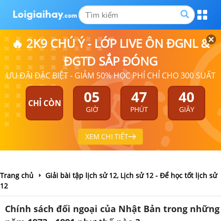
🔥 2K9 CHÚ Ý - LỚP LIVE ÔN ĐGNL &
ĐGTD SẮP ĐÓNG
ƯU ĐÃI ĐẶC BIỆT - GIẢM 50% HỌC PHÍ CHỈ CHO 300 SUẤT
05
47
40
CHỈ CÒN
GIỜ
PHÚT
GIÂY
XEM CHI TIẾT
Trang chủ
Giải bài tập lịch sử 12, Lịch sử 12 - Để học tốt lịch sử
12
Chính sách đối ngoại của Nhật Bản trong những