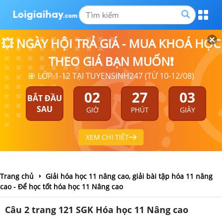
💥 NGÀY HỘI TRẢ GIÁ - MUA KHOÁ HỌC
THEO GIÁ BẠN MUỐN❗
🎯 LỚP 1-12 TẠI TUYENSINH247 (TỪ 10-12/08)
02
27
02
BẮT ĐẦU
SAU
GIỜ
PHÚT
GIÂY
XEM CHI TIẾT
Trang chủ
Giải hóa học 11 nâng cao, giải bài tập hóa 11 nâng
cao - Để học tốt hóa học 11 Nâng cao
Câu 2 trang 121 SGK Hóa học 11 Nâng cao