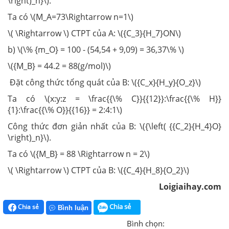
\right)_n}\).
Ta có \(M_A=73\Rightarrow n=1\)
\( \Rightarrow \) CTPT của A: \({C_3}{H_7}ON\)
b) \(\% {m_O} = 100 - (54,54 + 9,09) = 36,37\% \)
\({M_B} = 44.2 = 88(g/mol)\)
Đặt công thức tổng quát của B: \({C_x}{H_y}{O_z}\)
Ta có \(x:y:z = \frac{{\% C}}{{12}}:\frac{{\% H}}
{1}:\frac{{\% O}}{{16}} = 2:4:1\)
Công thức đơn giản nhất của B: \({\left( {{C_2}{H_4}O}
\right)_n}\).
Ta có \({M_B} = 88 \Rightarrow n = 2\)
\( \Rightarrow \) CTPT của B: \({C_4}{H_8}{O_2}\)
Loigiaihay.com
Chia sẻ
Chia sẻ
Bình luận
Bình chọn: