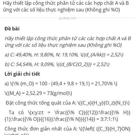
Hãy thiết lập công thức phân tử các các hợp chất A và B
ứng với các số liệu thực nghiệm sau (Không ghi %O)
QUẢNG CÁO
Đề bài
Hãy thiết lập công thức phân tử các các hợp chất A và B
ứng với các số liệu thực nghiệm sau (Không ghi %O)
a) C: 49,40%, H: 9,80%, N: 19,10%, \({d_{A/kk}} = 2,52\)
b) C: 54,54%, H: 9,09%, \({d_{B/C{O_2}}} = 2,52\)
Lời giải chi tiết
a) \(\% {m_O} = 100 - (49,4 + 9,8 + 19,1) = 21,70\% \)
\({M_A} = 2,52.29 = 73(g/mol)\)
Đặt công thức tổng quát của A: \({C_x}{H_y}{O_z}{N_t}\)
Ta có \(x:y:z:t = \frac{{\% C}}{{12}}:\frac{{\% H}}
{1}:\frac{{\% O}}{{16}}:\frac{{\% N}}{{14}} = 3:7:1:1\)
Công thức đơn giản nhất của A: \({\left( {{C_3}{H_7}ON}