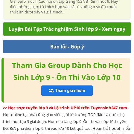
Giải bài 5 mục II Câu hỏi ôn tập trang 153 VBT Sinh học 9: Hãy
điền những cụm từ thích hợp vào các ô vuông ở sơ đồ chuỗi
thức ăn dưới đây và giải thích.
Luyện Bài Tập Trắc nghiệm Sinh lớp 9 - Xem ngay
Báo lỗi - Góp ý
Tham Gia Group Dành Cho Học
Sinh Lớp 9 - Ôn Thi Vào Lớp 10
>> Học trực tuyến lớp 9 và Lộ trình UP10 trên Tuyensinh247.com
.
Học online tại nhà cũng giáo viên giỏi từ trường TOP đầu cả nước. Lộ
trình học tập 3 giai đoạn: Học nền tảng lớp 9, Ôn thi vào lớp 10, Luyện
Đề. Bứt phá điểm lớp 9, thi vào lớp 10 kết quả cao. Hoàn trả học phí nếu