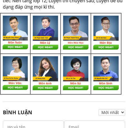
tiết: Nền tảng lớp 12; Luyện thi chuyên sâu; Luyện đề đủ
dạng đáp ứng mọi kì thi.
BÌNH LUẬN