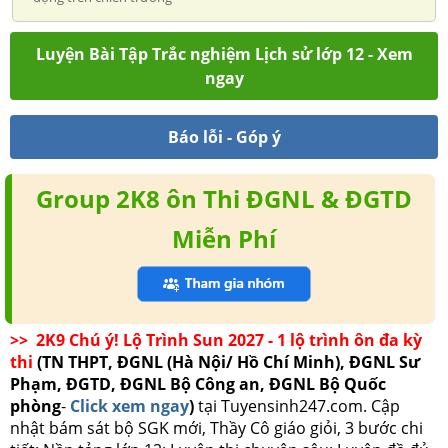
Luyện Bài Tập Trắc nghiệm Lịch sử lớp 12 - Xem
ngay
Báo lỗi - Góp ý
Group 2K8 ôn Thi ĐGNL & ĐGTD
Miễn Phí
>> 2K9 Chú ý! Lộ Trình Sun 2027 - 1 lộ trình ôn đa kỳ
thi
(TN THPT, ĐGNL (Hà Nội/ Hồ Chí Minh), ĐGNL Sư
Phạm, ĐGTD, ĐGNL Bộ Công an, ĐGNL Bộ Quốc
phòng
-
Click xem ngay
)
tại Tuyensinh247.com.
Cập
nhật bám sát bộ SGK mới, Thầy Cô giáo giỏi, 3 bước chi