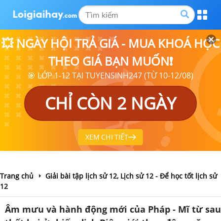
💥 NGÀY HỘI TRẢ GIÁ - MUA KHOÁ HỌC
THEO GIÁ BẠN MUỐN❗
🎯 LỚP 1-12 TẠI TUYENSINH247 (TỪ 10-12/08)
CHỈ CÒN 2 NGÀY
XEM CHI TIẾT
Trang chủ
Giải bài tập lịch sử 12, Lịch sử 12 - Để học tốt lịch sử
12
Âm mưu và hành động mới của Pháp - Mĩ từ sau