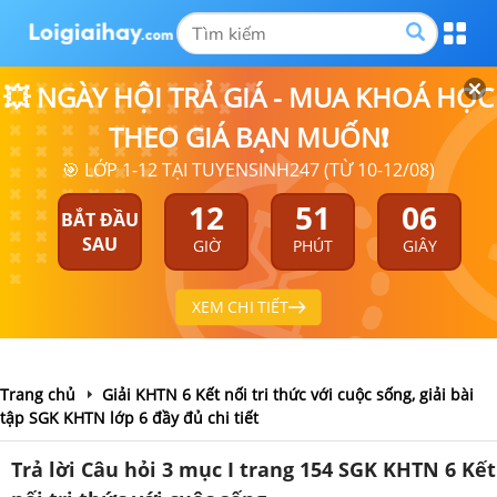
💥 NGÀY HỘI TRẢ GIÁ - MUA KHOÁ HỌC
THEO GIÁ BẠN MUỐN❗
🎯 LỚP 1-12 TẠI TUYENSINH247 (TỪ 10-12/08)
12
51
05
BẮT ĐẦU
SAU
GIỜ
PHÚT
GIÂY
XEM CHI TIẾT
Trang chủ
Giải KHTN 6 Kết nối tri thức với cuộc sống, giải bài
tập SGK KHTN lớp 6 đầy đủ chi tiết
Trả lời Câu hỏi 3 mục I trang 154 SGK KHTN 6 Kết