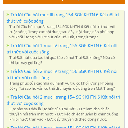
Trả lời Câu hỏi mục III trang 154 SGK KHTN 6 Kết nối tri
thức với cuộc sống
Trả lời Câu hỏi mục 3 trang 154 SGK KHTN 6 Kết nối tri thức với
cuộc sống. Trong các nội dung sau đây, nội dung nào phù hợp
với khối lượng, với lực hút của Trái Đất, trọng lượng?
Trả lời Câu hỏi 1 mục IV trang 155 SGK KHTN 6 Kết nối
tri thức với cuộc sống
Trái Đất hút quả táo thì quả táo có hút Trái Đất không? Nếu có
thì lực này gọi là gì?
Trả lời Câu hỏi 2 mục IV trang 156 SGK KHTN 6 Kết nối
tri thức với cuộc sống
Trang phục của các nhà du hành vũ trụ có khối lượng khoảng
50kg. Tại sao họ vẫn có thể di chuyển dễ dàng trên Mặt Trăng?
Trả lời Câu hỏi 2 mục I trang 154 SGK KHTN 6 Kết nối tri
thức với cuộc sống
Lực nào sau đây là lực hút của Trái Đất? - Lực làm cho chiếc
thuyền nổi trên mặt nước. - Lực kéo chiếc thuyền bị chìm xuống
khi bị nước tràn vào. - Lực đẩy thuyền đi theo dòng nước.
Trả lời Câu hỏi 1 mục I trang 154 SGK KHTN 6 Kết nối tri