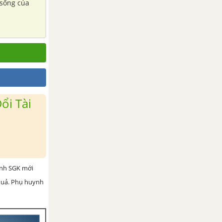
 sống của
ổi Tài
ình SGK mới
 quả. Phụ huynh