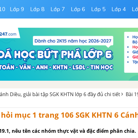
10
Lớp 9
Lớp 8
Lớp 7
Lớp 6
Lớp 5
Lớp 4
Lớ
ánh Diều, giải bài tập SGK KHTN lớp 6 đầy đủ chi tiết
Bài 1
u hỏi mục 1 trang 106 SGK KHTN 6 Cán
19.1, nêu tên các nhóm thực vật và đặc điểm phân chia.