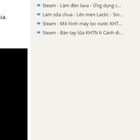
Steam - Làm đèn lava - Ứng dụng của nhũ tương KHTN 6 - Cánh diều
Làm sữa chua - Lên men Lactic - Sinh trưởng và phát triển của vi sinh vật
ia.
Steam - Mô hình máy lọc nước KHTN 6 Cánh diều
Steam - Bàn tay lửa KHTN 6 Cánh diều