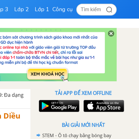
p 3
Lớp 2
Lớp 1
Công cụ
TẢI APP ĐỂ XEM OFFLINE
9: Đa dạng
h Diều
BÀI GIẢI MỚI NHẤT
STEM - Ô tô chạy bằng bóng bay