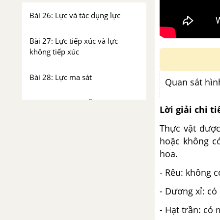
Bài 26: Lực và tác dụng lực
Bài 27: Lực tiếp xúc và lực
không tiếp xúc
Bài 28: Lực ma sát
Quan sát hìn
Bài 29: Lực hấp dẫn
Lời giải chi ti
CHỦ ĐỀ 10: NĂNG LƯỢNG
Thực vật được
hoặc không có
Bài 30: Các dạng năng lượng
hoa.
- Rêu: không 
Bài 31: Sự chuyển hóa năng
lượng
- Dương xỉ: có
- Hạt trần: có
Bài 32: Nhiên liệu và năng