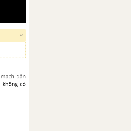
ó mạch dẫn
c không có