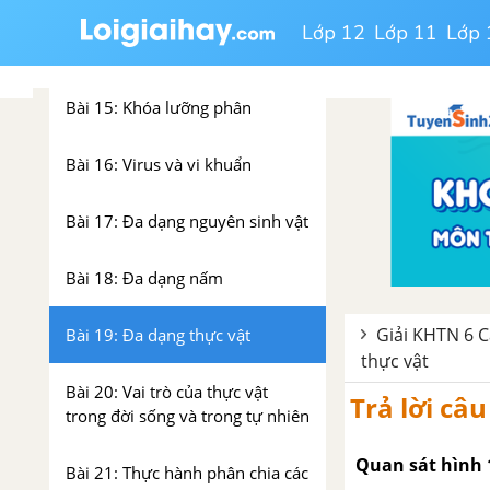
Lớp 12
Lớp 11
Lớp 
Bài 14: Phân loại thế giới sống
Bài 15: Khóa lưỡng phân
Bài 16: Virus và vi khuẩn
Bài 17: Đa dạng nguyên sinh vật
Bài 18: Đa dạng nấm
Giải KHTN 6 C
Bài 19: Đa dạng thực vật
thực vật
Bài 20: Vai trò của thực vật
Trả lời câ
trong đời sống và trong tự nhiên
Quan sát hình 
Bài 21: Thực hành phân chia các