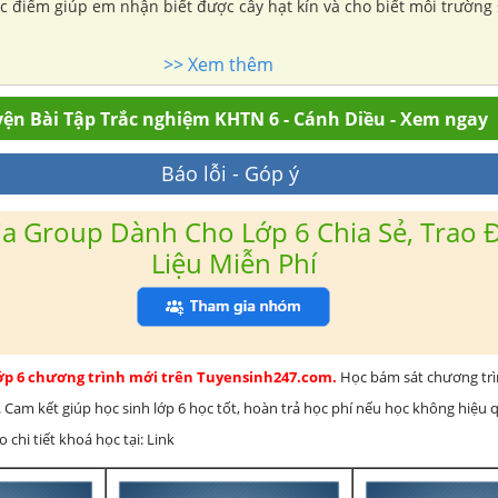
 điểm giúp em nhận biết được cây hạt kín và cho biết môi trường
>> Xem thêm
ện Bài Tập Trắc nghiệm KHTN 6 - Cánh Diều - Xem ngay
Báo lỗi - Góp ý
a Group Dành Cho Lớp 6 Chia Sẻ, Trao Đ
Liệu Miễn Phí
lớp 6 chương trình mới trên Tuyensinh247.com.
Học bám sát chương tr
 Cam kết giúp học sinh lớp 6 học tốt, hoàn trả học phí nếu học không hiệu
chi tiết khoá học tại: Link