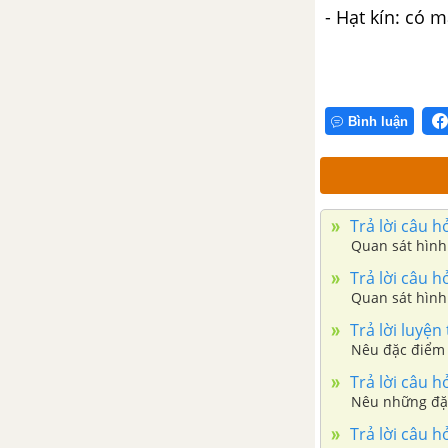
lượng tái tạo
- Hạt kín: có 
Bài tập Chủ đề 9 và 10
PHẦN 5: TRÁI ĐẤT VÀ BẦU TRỜI
Bình luận
CHỦ ĐỀ 11: CHUYỂN ĐỘNG
NHÌN THẤY CỦA MẶT TRỜI,
MẶT TRĂNG; HỆ MẶT TRỜI VÀ
NGÂN HÀ
Trả lời câu 
Quan sát hình
Bài 33: Hiện tượng mọc và lặn
Trả lời câu 
của Mặt Trời
Quan sát hình
Trả lời luyệ
Bài 34: Các hình dạng nhìn thấy
Nêu đặc điểm 
của Mặt Trăng
Trả lời câu 
Nêu những đặc
Bài 35: Hệ Mặt Trời và Ngân Hà
Trả lời câu 