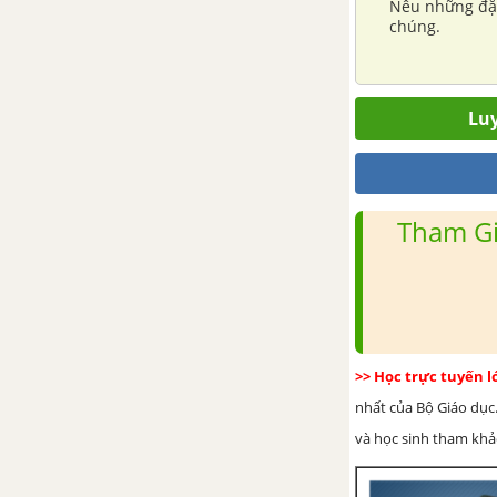
Nêu những đặc
Bài tập Chủ đề 11
chúng.
Luy
Tham Gi
>> Học trực tuyến 
nhất của Bộ Giáo dục.
và học sinh tham khảo 