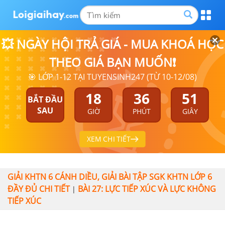
💥 NGÀY HỘI TRẢ GIÁ - MUA KHOÁ HỌC
THEO GIÁ BẠN MUỐN❗
🎯 LỚP 1-12 TẠI TUYENSINH247 (TỪ 10-12/08)
18
36
51
BẮT ĐẦU
SAU
GIỜ
PHÚT
GIÂY
XEM CHI TIẾT
GIẢI KHTN 6 CÁNH DIỀU, GIẢI BÀI TẬP SGK KHTN LỚP 6
ĐẦY ĐỦ CHI TIẾT
BÀI 27: LỰC TIẾP XÚC VÀ LỰC KHÔNG
|
TIẾP XÚC