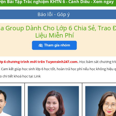
ện Bài Tập Trắc nghiệm KHTN 6 - Cánh Diều - Xem ngay
Báo lỗi - Góp ý
a Group Dành Cho Lớp 6 Chia Sẻ, Trao Đ
Liệu Miễn Phí
lớp 6 chương trình mới trên Tuyensinh247.com.
Học bám sát chương tr
 Cam kết giúp học sinh lớp 6 học tốt, hoàn trả học phí nếu học không hiệu
chi tiết khoá học tại: Link