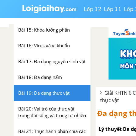
Lớp 12
Lớp 11
Lớp 
Bài 14: Phân loại thế giới sống
Bài 15: Khóa lưỡng phân
Bài 16: Virus và vi khuẩn
Bài 17: Đa dạng nguyên sinh vật
Bài 18: Đa dạng nấm
Giải KHTN 6 C
Bài 19: Đa dạng thực vật
thực vật
Bài 20: Vai trò của thực vật
Đa dạng t
trong đời sống và trong tự nhiên
Lý thuyết Đa d
Bài 21: Thực hành phân chia các