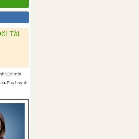
ổi Tài
ình SGK mới
 quả. Phụ huynh