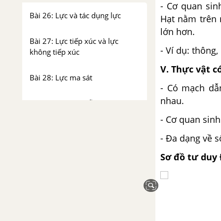
- Cơ quan sin
Bài 26: Lực và tác dụng lực
Hạt nằm trên 
lớn hơn.
Bài 27: Lực tiếp xúc và lực
- Ví dụ: thông
không tiếp xúc
V. Thực vật c
Bài 28: Lực ma sát
- Có mạch dẫn
nhau.
Bài 29: Lực hấp dẫn
- Cơ quan sinh
CHỦ ĐỀ 10: NĂNG LƯỢNG
- Đa dạng về s
Bài 30: Các dạng năng lượng
Sơ đồ tư duy 
Bài 31: Sự chuyển hóa năng
lượng
Bài 32: Nhiên liệu và năng