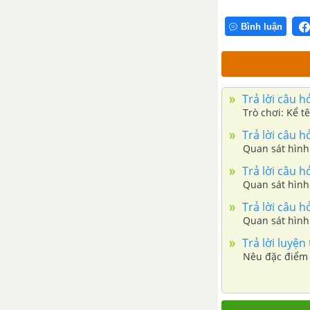
lượng tái tạo
Bình luận
Bài tập Chủ đề 9 và 10
PHẦN 5: TRÁI ĐẤT VÀ BẦU TRỜI
Trả lời câu 
CHỦ ĐỀ 11: CHUYỂN ĐỘNG
Trò chơi: Kể 
NHÌN THẤY CỦA MẶT TRỜI,
Trả lời câu 
MẶT TRĂNG; HỆ MẶT TRỜI VÀ
Quan sát hình
NGÂN HÀ
Trả lời câu 
Quan sát hình
Bài 33: Hiện tượng mọc và lặn
của Mặt Trời
Trả lời câu 
Quan sát hình
Bài 34: Các hình dạng nhìn thấy
Trả lời luyệ
của Mặt Trăng
Nêu đặc điểm 
Bài 35: Hệ Mặt Trời và Ngân Hà