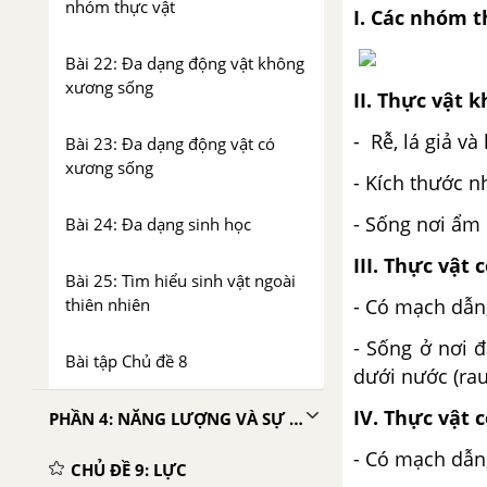
nhóm thực vật
I. Các nhóm t
Bài 22: Đa dạng động vật không
xương sống
II. Thực vật 
- Rễ, lá giả v
Bài 23: Đa dạng động vật có
xương sống
- Kích thước 
- Sống nơi ẩm 
Bài 24: Đa dạng sinh học
III. Thực vật
Bài 25: Tìm hiểu sinh vật ngoài
- Có mạch dẫn,
thiên nhiên
- Sống ở nơi 
Bài tập Chủ đề 8
dưới nước (rau
IV. Thực vật 
PHẦN 4: NĂNG LƯỢNG VÀ SỰ BIẾN ĐỔI
- Có mạch dẫn, 
CHỦ ĐỀ 9: LỰC