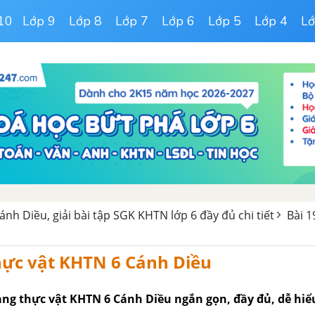
10
Lớp 9
Lớp 8
Lớp 7
Lớp 6
Lớp 5
Lớp 4
Lớ
ánh Diều, giải bài tập SGK KHTN lớp 6 đầy đủ chi tiết
Bài 1
hực vật KHTN 6 Cánh Diều
ạng thực vật KHTN 6 Cánh Diều ngắn gọn, đầy đủ, dễ hiể