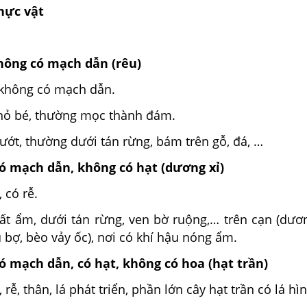
hực vật
không có mạch dẫn (rêu)
à không có mạch dẫn.
nhỏ bé, thường mọc thành đám.
ướt, thường dưới tán rừng, bám trên gỗ, đá, …
 có mạch dẫn, không có hạt (dương xỉ)
 có rễ.
đất ẩm, dưới tán rừng, ven bờ ruộng,… trên cạn (dươ
 bợ, bèo vảy ốc), nơi có khí hậu nóng ẩm.
có mạch dẫn, có hạt, không có hoa (hạt trần)
rễ, thân, lá phát triển, phần lớn cây hạt trần có lá hì