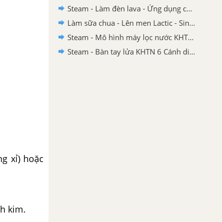
Steam - Làm đèn lava - Ứng dụng của nhũ tương KHTN 6 - Cánh diều
Làm sữa chua - Lên men Lactic - Sinh trưởng và phát triển của vi sinh vật
Steam - Mô hình máy lọc nước KHTN 6 Cánh diều
Steam - Bàn tay lửa KHTN 6 Cánh diều
ng xỉ) hoặc
nh kim.