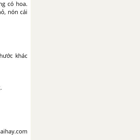
ng có hoa.
ỏ, nón cái
 thước khác
.
iaihay.com