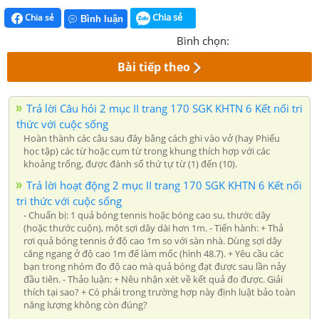
Chia sẻ
Chia sẻ
Bình luận
Bình chọn:
Bài tiếp theo
Trả lời Câu hỏi 2 mục II trang 170 SGK KHTN 6 Kết nối tri
thức với cuộc sống
Hoàn thành các câu sau đây bằng cách ghi vào vở (hay Phiếu
học tập) các từ hoặc cụm từ trong khung thích hợp với các
khoảng trống, được đánh số thứ tự từ (1) đến (10).
Trả lời hoạt động 2 mục II trang 170 SGK KHTN 6 Kết nối
tri thức với cuộc sống
- Chuẩn bị: 1 quả bóng tennis hoặc bóng cao su, thước dây
(hoặc thước cuộn), một sợi dây dài hơn 1m. - Tiến hành: + Thả
rơi quả bóng tennis ở độ cao 1m so với sàn nhà. Dùng sợi dây
căng ngang ở độ cao 1m để làm mốc (hình 48.7). + Yêu cầu các
bạn trong nhóm đo độ cao mà quả bóng đạt được sau lần nảy
đầu tiên. - Thảo luận: + Nêu nhận xét về kết quả đo được. Giải
thích tại sao? + Có phải trong trường hợp này định luật bảo toàn
năng lượng không còn đúng?