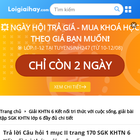
💥 NGÀY HỘI TRẢ GIÁ - MUA KHOÁ HỌC
THEO GIÁ BẠN MUỐN❗
🎯 LỚP 1-12 TẠI TUYENSINH247 (TỪ 10-12/08)
CHỈ CÒN 2 NGÀY
XEM CHI TIẾT
Trang chủ
Giải KHTN 6 Kết nối tri thức với cuộc sống, giải bài
tập SGK KHTN lớp 6 đầy đủ chi tiết
Trả lời Câu hỏi 1 mục II trang 170 SGK KHTN 6