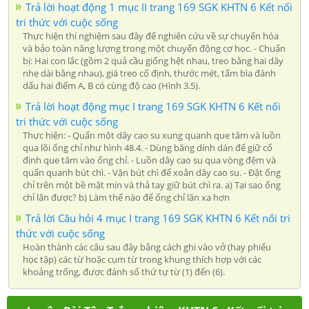
Trả lời hoạt động 1 mục II trang 169 SGK KHTN 6 Kết nối
tri thức với cuộc sống
Thực hiện thí nghiệm sau đây để nghiên cứu về sự chuyển hóa
và bảo toàn năng lượng trong một chuyển động cơ học. - Chuẩn
bị: Hai con lắc (gồm 2 quả cầu giống hệt nhau, treo bằng hai dây
nhẹ dài bằng nhau), giá treo cố định, thước mét, tấm bìa đánh
dấu hai điểm A, B có cùng độ cao (Hình 3.5).
Trả lời hoạt động mục I trang 169 SGK KHTN 6 Kết nối
tri thức với cuộc sống
Thực hiện: - Quấn một dây cao su xung quanh que tăm và luồn
qua lõi ống chỉ như hình 48.4. - Dùng băng dính dán để giữ cố
định que tăm vào ống chỉ. - Luồn dây cao su qua vòng đệm và
quấn quanh bút chì. - Vặn bút chì để xoắn dây cao su. - Đặt ống
chỉ trên một bề mặt mịn và thả tay giữ bút chì ra. a) Tại sao ống
chỉ lăn được? b) Làm thế nào để ống chỉ lăn xa hơn
Trả lời Câu hỏi 4 mục I trang 169 SGK KHTN 6 Kết nối tri
thức với cuộc sống
Hoàn thành các câu sau đây bằng cách ghi vào vở (hay phiếu
học tập) các từ hoặc cụm từ trong khung thích hợp với các
khoảng trống, được đánh số thứ tự từ (1) đến (6).