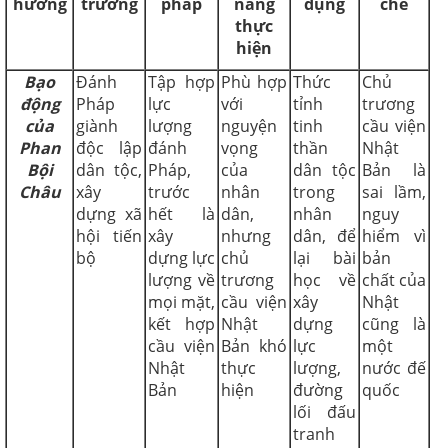
hướng
trương
pháp
năng
dụng
chế
thực
hiện
Bạo
Đánh
Tập hợp
Phù hợp
Thức
Chủ
động
Pháp
lực
với
tỉnh
trương
của
giành
lượng
nguyện
tinh
cầu viện
Phan
độc lập
đánh
vọng
thần
Nhật
Bội
dân tộc,
Pháp,
của
dân tộc
Bản là
Châu
xây
trước
nhân
trong
sai lầm,
dựng xã
hết là
dân,
nhân
nguy
hội tiến
xây
nhưng
dân, để
hiểm vì
bộ
dựng lực
chủ
lại bài
bản
lượng về
trương
học về
chất của
mọi mặt,
cầu viện
xây
Nhật
kết hợp
Nhật
dựng
cũng là
cầu viện
Bản khó
lực
một
Nhật
thực
lượng,
nước đế
Bản
hiện
đường
quốc
lối đấu
tranh