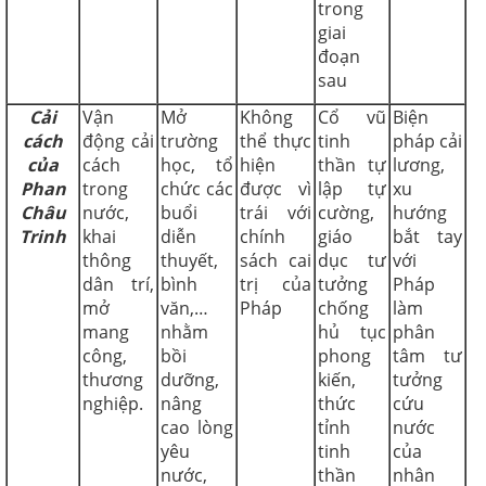
trong
giai
đoạn
sau
Cải
Vận
Mở
Không
Cổ vũ
Biện
cách
động cải
trường
thể thực
tinh
pháp cải
của
cách
học, tổ
hiện
thần tự
lương,
Phan
trong
chức các
được vì
lập tự
xu
Châu
nước,
buổi
trái với
cường,
hướng
Trinh
khai
diễn
chính
giáo
bắt tay
thông
thuyết,
sách cai
dục tư
với
dân trí,
bình
trị của
tưởng
Pháp
mở
văn,…
Pháp
chống
làm
mang
nhằm
hủ tục
phân
công,
bồi
phong
tâm tư
thương
dưỡng,
kiến,
tưởng
nghiệp.
nâng
thức
cứu
cao lòng
tỉnh
nước
yêu
tinh
của
nước,
thần
nhân