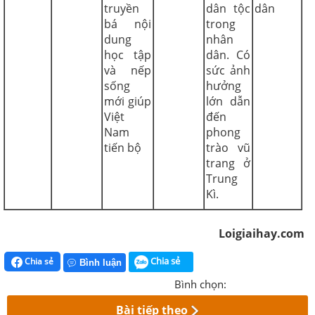
truyền
dân tộc
dân
bá nội
trong
dung
nhân
học tập
dân. Có
và nếp
sức ảnh
sống
hưởng
mới giúp
lớn dẫn
Việt
đến
Nam
phong
tiến bộ
trào vũ
trang ở
Trung
Kì.
Loigiaihay.com
Chia sẻ
Chia sẻ
Bình luận
Bình chọn:
Bài tiếp theo