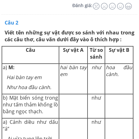
Đánh giá:
Câu 2
Viết tên những sự vật được so sánh với nhau trong
các câu thơ, câu văn dưới đây vào ô thích hợp :
Câu
Sự vật A
Từ so
Sự vật B
sánh
a)
M:
hai bàn tay
như
hoa đầu
em
cành.
Hai bàn tay em
Như hoa đầu cành.
b) Mặt biển sóng trong
như
như tấm thảm khổng lồ
bằng ngọc thạch.
a) Cánh diều như dấu
như
“á”
Ai vừa tung lên trời.