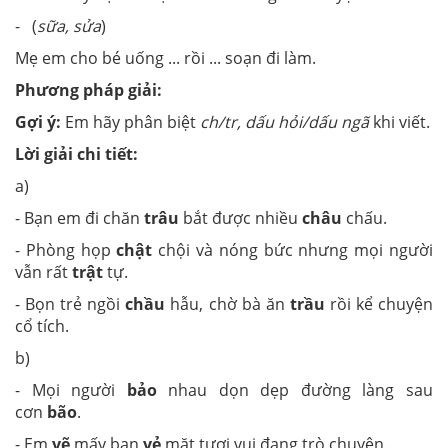
- (
sữa, sửa
)
Mẹ em cho bé uống ... rồi ... soạn đi làm.
Phương pháp giải:
Gợi ý:
Em hãy phân biệt
ch/tr, dấu hỏi/dấu ngã
khi viết.
Lời giải chi tiết:
a)
- Bạn em đi chăn
trâu
bắt được nhiều
châu
chấu.
- Phòng họp
chật
chội và nóng bức nhưng mọi người
vẫn rất
trật
tự.
- Bọn trẻ ngồi
chầu
hẫu, chờ bà ăn
trầu
rồi kể chuyện
cổ tích.
b)
- Mọi người
bảo
nhau dọn dẹp đường làng sau
cơn
bão
.
- Em
vẽ
mấy bạn
vẻ
mặt tươi vui đang trò chuyện.