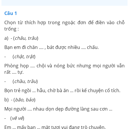
Câu 1
Chọn từ thích hợp trong ngoặc đơn để điền vào chỗ
trống :
a) - (
châu, trâu
)
Bạn em đi chăn .... , bát được nhiều .... chấu
.
- (
chật, trật
)
Phòng họp .... chội và nóng bức nhưng mọi người vẫn
rất .... tự.
- (
chầu, trầu
)
Bọn trẻ ngồi ... hẫu, chờ bà ăn ... rồi kể chuyện cổ tích.
b) - (
bão, bảo
)
Mọi người .... nhau dọn dẹp đường làng sau cơn ...
- (
vẽ vẻ
)
Em ... mấy bạn ... mặt tươi vui đang trò chuyện.