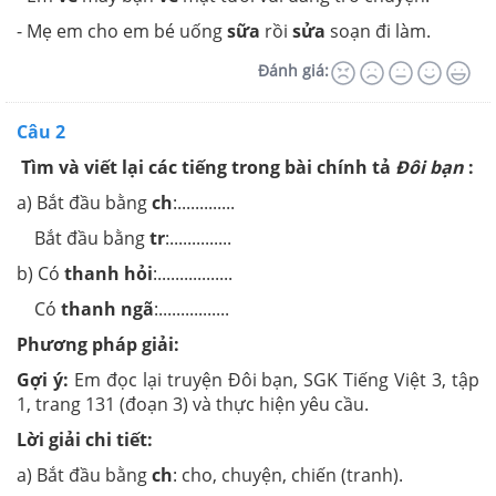
- Mẹ em cho em bé uống
sữa
rồi
sửa
soạn đi làm.
Đánh giá:
Câu 2
Tìm và viết lại các tiếng trong bài chính tả
Đôi bạn
:
a) Bắt đầu bằng
ch
:.............
Bắt đầu bằng
tr
:..............
b) Có
thanh hỏi
:.................
Có
thanh ngã
:................
Phương pháp giải:
Gợi ý:
Em đọc lại truyện Đôi bạn, SGK Tiếng Việt 3, tập
1, trang 131 (đoạn 3) và thực hiện yêu cầu.
Lời giải chi tiết:
a) Bắt đầu bằng
ch
: cho, chuyện, chiến (tranh).