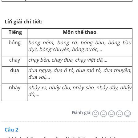
Lời giải chi tiết:
Tiếng
Môn thể thao
.
bóng
bóng ném, bóng rổ, bóng bàn, bóng bầu
dục, bóng chuyền, bóng nước,...
chạy
chạy bền, chạy đua, chạy việt dã,...
đua
đua ngựa, đua ô tô, đua mô tô, đua thuyền,
đua voi,...
nhảy
nhảy xa, nhảy cầu, nhảy sào, nhảy dây, nhảy
dù,...
Đánh giá:
Câu 2