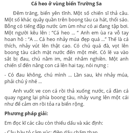
Cá heo ở vùng biển Trường Sa
Đêm trăng, biển yên tĩnh. Một số chiến sĩ thả câu.
Một số khác quây quần trên boong tàu ca hát, thổi sáo.
Bỗng có tiếng đập nước ùm ùm như có ai đang tập bơi.
Một người kêu lên : “Cá heo ... “ Anh em ùa ra vỗ tay
hoan hô : “A ... Cá heo nhảy múa đẹp quá ...” Thế là cá
thích, nhảy vút lên thật cao. Có chú quá đà, vọt lên
boong tàu cách mặt nước đến một mét. Có lẽ va vào
sắt bị đau, chú nằm im, mắt nhắm nghiền. Một anh
chiến sĩ đến nâng con cá lên hai tay, nói nựng :
- Có đau không, chú mình ... Lần sau, khi nhảy múa,
phải chú ý nhé ...
Anh vuốt ve con cá rồi thả xuống nước, cả đàn cá
quay ngang lại phía boong tàu, nhảy vung lên một cái
như để cảm ơn rồi tỏa ra biển rộng.
Phương pháp giải:
Em đọc kĩ các câu còn thiếu dấu và xác định:
- Câu bày tỏ cảm xúc: điền dấu chấm than.