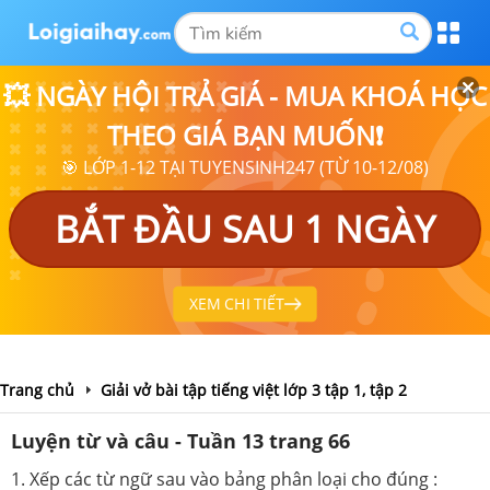
💥 NGÀY HỘI TRẢ GIÁ - MUA KHOÁ HỌC
THEO GIÁ BẠN MUỐN❗
🎯 LỚP 1-12 TẠI TUYENSINH247 (TỪ 10-12/08)
BẮT ĐẦU SAU 1 NGÀY
XEM CHI TIẾT
Trang chủ
Giải vở bài tập tiếng việt lớp 3 tập 1, tập 2
Luyện từ và câu - Tuần 13 trang 66
1. Xếp các từ ngữ sau vào bảng phân loại cho đúng :