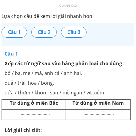
QUẢNG CÁO
Lựa chọn câu để xem lời giải nhanh hơn
Câu 1
Câu 2
Câu 3
Câu 1
Xếp các từ ngữ sau vào bảng phân loại cho đúng :
bố / ba, mẹ / má, anh cả / anh hai,
quả / trái, hoa / bông,
dứa / thơm / khóm, sắn / mì, ngan / vịt xiêm
Từ dùng ở miền Bắc
Từ dùng ở miền Nam
.........................
.........................
Lời giải chi tiết: