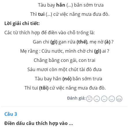
Tàu bay
hắn
(
...
) bắn sớm trưa
Thì
tui
(
...
) cứ việc nắng mưa đưa đò.
Lời giải chi tiết:
Các từ thích hợp để điền vào chỗ trống là:
Gan chi
(gì)
gan rứa
(thế)
, mẹ nờ
(à)
?
Mẹ rằng : Cứu nước, mình chờ chi
(gì)
ai ?
Chẳng bằng con gái, con trai
Sáu mươi còn một chút tài đò đưa
Tàu bay hắn
(nó)
bắn sớm trưa
Thì tui
(tôi)
cứ việc nắng mưa đưa đò.
Đánh giá:
Câu 3
Điền dấu câu thích hợp vào ...