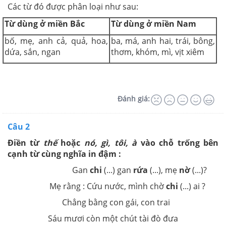
Các từ đó được phân loại như sau:
Từ dùng ở miền Bắc
Từ dùng ở miền Nam
bố, mẹ, anh cả, quả, hoa,
ba, má, anh hai, trái, bông,
dứa, sắn, ngan
thơm, khóm, mì, vịt xiêm
Đánh giá:
Câu 2
Điền từ
thế
hoặc
nó, gì, tôi, à
vào chỗ trống bên
cạnh từ cùng nghĩa in đậm :
Gan
chi
(...) gan
rứa
(...)
, mẹ
nờ
(...)?
Mẹ rằng : Cứu nước, mình chờ
chi
(
...
)
ai ?
Chẳng bằng con gái, con trai
Sáu mươi còn một chút tài đò đưa