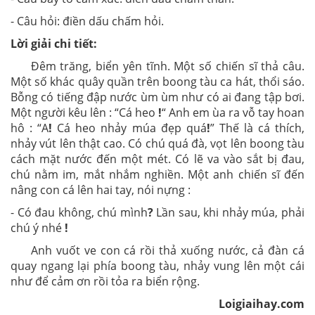
- Câu hỏi: điền dấu chấm hỏi.
Lời giải chi tiết:
Đêm trăng, biển yên tĩnh. Một số chiến sĩ thả câu.
Một số khác quây quần trên boong tàu ca hát, thổi sáo.
Bỗng có tiếng đập nước ùm ùm như có ai đang tập bơi.
Một người kêu lên : “Cá heo
!
“ Anh em ùa ra vỗ tay hoan
hô : “A
!
Cá heo nhảy múa đẹp quá
!
” Thế là cá thích,
nhảy vút lên thật cao. Có chú quá đà, vọt lên boong tàu
cách mặt nước đến một mét. Có lẽ va vào sắt bị đau,
chú nằm im, mắt nhắm nghiền. Một anh chiến sĩ đến
nâng con cá lên hai tay, nói nựng :
- Có đau không, chú mình
?
Lần sau, khi nhảy múa, phải
chú ý nhé
!
Anh vuốt ve con cá rồi thả xuống nước, cả đàn cá
quay ngang lại phía boong tàu, nhảy vung lên một cái
như để cảm ơn rồi tỏa ra biển rộng.
Loigiaihay.com