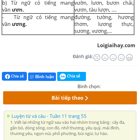
b) Từ ngữ có tiếng mang
vườn, lươn, bươn chải,
vần
ươn.
vươn, tàu lượn, ....
- Từ ngữ có tiếng mang
đường, tường, hương
vần
ương.
thơm, lương thực,
sương, vương,...
Loigiaihay.com
Đánh giá:
Chia sẻ
Chia sẻ
Bình luận
Bình chọn:
Bài tiếp theo
Luyện từ và câu - Tuần 11 trang 55
1. Viết lại những từ ngữ sau vào hai nhóm trong bảng : cây đa,
gắn bó, dòng sông, con đò, nhở thương, yêu quỷ, mái đình,
thương yêu, ngọn núi, phố phường, bùi ngùi, tự hào.