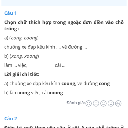
Câu 1
Chọn chữ thích hợp trong ngoặc đơn điền vào chỗ
trống :
a) (
cong, coong
)
chuông xe đạp kêu kính ..., vẽ đường ...
b) (
xong, xoong
)
làm ... việc, cái ...
Lời giải chi tiết:
a) chuông xe đạp kêu kính
coong
, vẽ đường
cong
b) làm
xong
việc, cái
xoong
Đánh giá:
Câu 2
Điền từ ngữ theo yêu cầu ở cột A vào chỗ trống ở