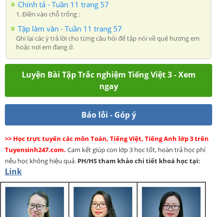
Chính tả - Tuần 11 trang 57
1. Điền vào chỗ trống :
Tập làm văn - Tuần 11 trang 57
Ghi lại các ý trả lời cho từng câu hỏi để tập nói về quê hương em
hoặc nơi em đang ở.
Luyện Bài Tập Trắc nghiệm Tiếng Việt 3 - Xem
ngay
Báo lỗi - Góp ý
>> Học trực tuyến các môn Toán, Tiếng Việt, Tiếng Anh lớp 3 trên
Tuyensinh247.com.
Cam kết giúp con lớp 3 học tốt, hoàn trả học phí
nếu học không hiệu quả.
PH/HS
tham khảo chi tiết khoá học tại:
Link