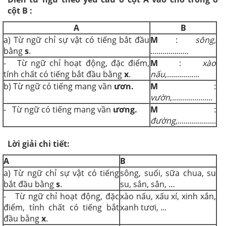
cột B :
A
B
a) Từ ngữ chỉ sự vật có tiếng bắt đầu
M
:
sông,
bằng
s
.
...................
- Từ ngữ chỉ hoạt động, đặc điểm,
M
:
xào
tính chất có tiếng bắt đầu bằng
x
.
nấu
,................
b) Từ ngữ có tiếng mang vần
ươn.
M
:
vườn
,....................
- Từ ngữ có tiếng mang vần
ương.
M
:
đường,
...................
Lời giải chi tiết:
A
B
a) Từ ngữ chỉ sự vật có tiếng
sông, suối, sữa chua, su
bắt đầu bằng
s
.
su, sắn, sân, …
- Từ ngữ chỉ hoạt động, đặc
xào nấu, xấu xí, xinh xắn,
điểm, tính chất có tiếng bắt
xanh tươi, ...
đầu bằng
x
.