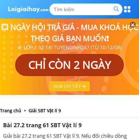
💥 NGÀY HỘI TRẢ GIÁ - MUA KHOÁ HỌC
THEO GIÁ BẠN MUỐN❗
🎯 LỚP 1-12 TẠI TUYENSINH247 (TỪ 10-12/08)
CHỈ CÒN 2 NGÀY
XEM CHI TIẾT
Trang chủ
Giải SBT Vật lí 9
Bài 27.2 trang 61 SBT Vật lí 9
Giải bài 27.2 trang 61 SBT Vật lí 9. Nếu đổi chiều dòng