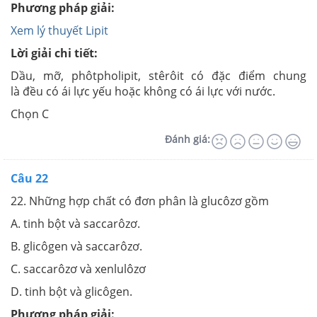
Phương pháp giải:
Xem lý thuyết Lipit
Lời giải chi tiết:
Dầu, mỡ, phôtpholipit, stêrôit có đặc điểm chung
là đều có ái lực yếu hoặc không có ái lực với nước.
Chọn C
Đánh giá:
Câu 22
22. Những hợp chất có đơn phân là glucôzơ gồm
A. tinh bột và saccarôzơ.
B. glicôgen và saccarôzơ.
C. saccarôzơ và xenlulôzơ
D. tinh bột và glicôgen.
Phương pháp giải: