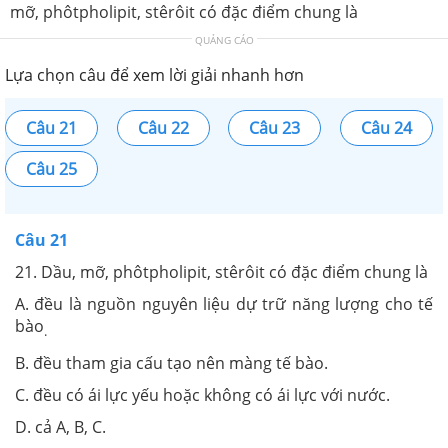
mỡ, phôtpholipit, stêrôit có đặc điểm chung là
QUẢNG CÁO
Lựa chọn câu để xem lời giải nhanh hơn
Câu 21
Câu 22
Câu 23
Câu 24
Câu 25
Câu 21
21. Dầu, mỡ, phôtpholipit, stêrôit có đặc điểm chung là
A. đều là nguồn nguyên liệu dự trữ năng lượng cho tế
bào
.
B. đều tham gia cấu tạo nên màng tế bào.
C. đều có ái lực yếu hoặc không có ái lực với nước.
D. cả A, B, C.