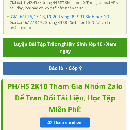
Giải bài 41,42,43,44 trang 44 SBT Sinh học 10: Trong các ỉoại ARN
sau đây, loại nào chỉ có ở tế bào nhân thực ?
Giải bài 16,17,18,19,20 trang 39 SBT Sinh học 10
Giải bài 16,17,18,19,20 trang 39 SBT Sinh học 10: Nước có tính
phân cực do
Luyện Bài Tập Trắc nghiệm Sinh lớp 10 - Xem
ngay
Báo lỗi - Góp ý
PH/HS 2K10 Tham Gia Nhóm Zalo
Để Trao Đổi Tài Liệu, Học Tập
Miễn Phí!