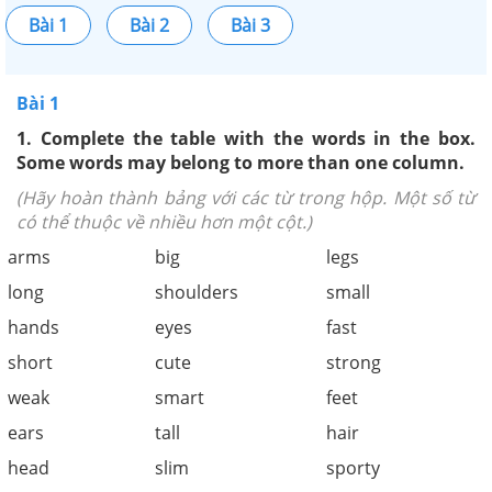
Bài 1
Bài 2
Bài 3
Bài 1
1.
Complete the table with the words in the box.
Some words may belong to more than one column.
(Hãy hoàn thành bảng với các từ trong hộp. Một số từ
có thể thuộc về nhiều hơn một cột.)
arms
big
legs
long
shoulders
small
hands
eyes
fast
short
cute
strong
weak
smart
feet
ears
tall
hair
head
slim
sporty