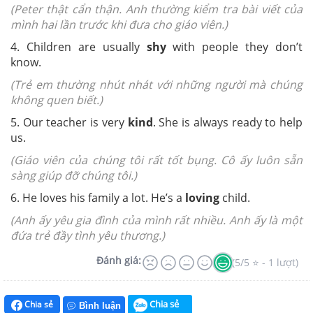
(Peter thật cẩn thận. Anh thường kiểm tra bài viết của
mình hai lần trước khi đưa cho giáo viên.)
4. Children are usually
shy
with people they don’t
know.
(Trẻ em thường nhút nhát với những người mà chúng
không quen biết.)
5. Our teacher is very
kind
. She is always ready to help
us.
(Giáo viên của chúng tôi rất tốt bụng. Cô ấy luôn sẵn
sàng giúp đỡ chúng tôi.)
6. He loves his family a lot. He’s a
loving
child.
(Anh ấy yêu gia đình của mình rất nhiều. Anh ấy là một
đứa trẻ đầy tình yêu thương.)
Đánh giá:
(5/5 ⭐ - 1 lượt)
Chia sẻ
Chia sẻ
Bình luận