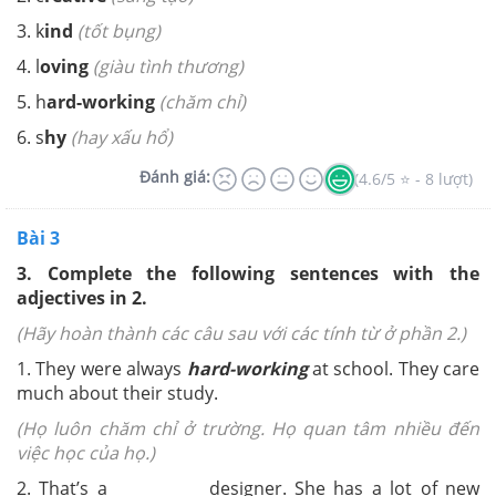
3. k
ind
(tốt bụng)
4. l
oving
(giàu tình thương)
5. h
ard-working
(chăm chỉ)
6. s
hy
(hay xấu hổ)
Đánh giá:
(4.6/5 ⭐ - 8 lượt)
Bài 3
3.
Complete the following sentences with the
adjectives in 2.
(Hãy hoàn thành các câu sau với các tính từ ở phần 2.)
1. They were always
hard-working
at school. They care
much about their study.
(Họ luôn chăm chỉ ở trường. Họ quan tâm nhiều đến
việc học của họ.)
2. That’s a ___________ designer. She has a lot of new