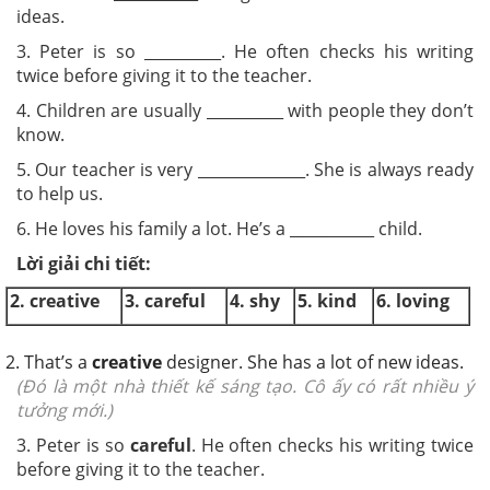
ideas.
3. Peter is so __________. He often checks his writing
twice before giving it to the teacher.
4. Children are usually __________ with people they don’t
know.
5. Our teacher is very ______________. She is always ready
to help us.
6. He loves his family a lot. He’s a ___________ child.
Lời giải chi tiết:
2. creative
3. careful
4. shy
5. kind
6. loving
2. That’s a
creative
designer. She has a lot of new ideas.
(Đó là một nhà thiết kế sáng tạo. Cô ấy có rất nhiều ý
tưởng mới.)
3. Peter is so
careful
. He often checks his writing twice
before giving it to the teacher.