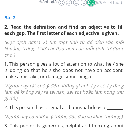
Đánh giá:
(5/5 ⭐ - 4 lượt)
Bài 2
2.
Read the definition and find an adjective to fill
each gap. The first letter of each adjective is given.
(Đọc định nghĩa và tìm một tính từ để điền vào mỗi
khoảng trống. Chữ cái đầu tiên của mỗi tính từ được
cho.)
1. This person gives a lot of attention to what he / she
is doing so that he / she does not have an accident,
make a mistake, or damage something. c________
(Người này rất chú ý đến những gì anh ấy / cô ấy đang
làm để không xảy ra tai nạn, sai sót hoặc làm hỏng thứ
gì đó.)
2. This person has original and unusual ideas. c ________
(Người này có những ý tưởng độc đáo và khác thường.)
3. This person is generous, helpful and thinking about