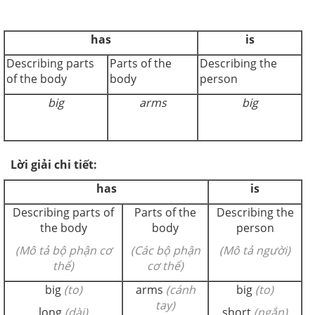
has
is
Describing parts
Parts of the
Describing the
of the body
body
person
big
arms
big
Lời giải chi tiết:
has
is
Describing parts of
Parts of the
Describing the
the body
body
person
(Mô tả bộ phận cơ
(Các bộ phận
(Mô tả người)
thể)
cơ thể)
big
(to)
arms
(cánh
big
(to)
tay)
long
(dài)
short
(ngắn)