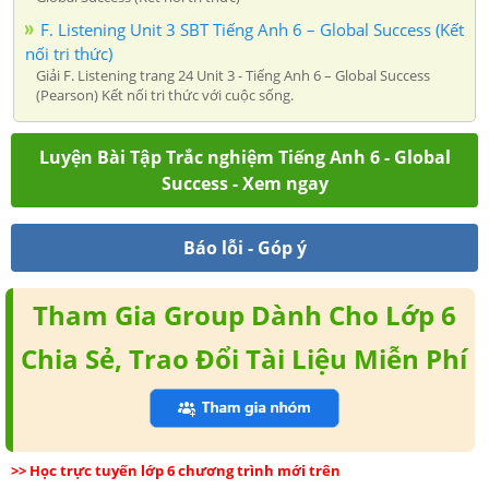
F. Listening Unit 3 SBT Tiếng Anh 6 – Global Success (Kết
nối tri thức)
Giải F. Listening trang 24 Unit 3 - Tiếng Anh 6 – Global Success
(Pearson) Kết nối tri thức với cuộc sống.
Luyện Bài Tập Trắc nghiệm Tiếng Anh 6 - Global
Success - Xem ngay
Báo lỗi - Góp ý
Tham Gia Group Dành Cho Lớp 6
Chia Sẻ, Trao Đổi Tài Liệu Miễn Phí
>> Học trực tuyến lớp 6 chương trình mới trên