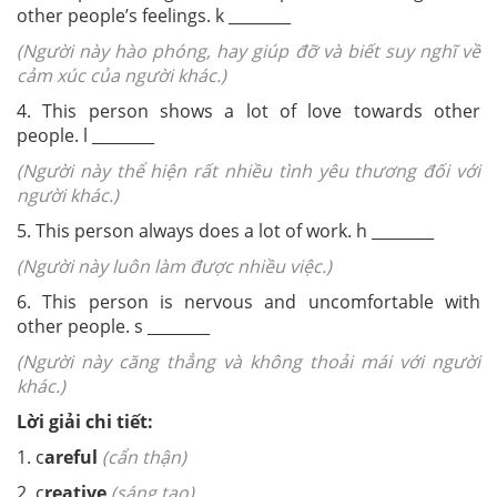
other people’s feelings. k ________
(Người này hào phóng, hay giúp đỡ và biết suy nghĩ về
cảm xúc của người khác.)
4. This person shows a lot of love towards other
people. l ________
(Người này thể hiện rất nhiều tình yêu thương đối với
người khác.)
5. This person always does a lot of work. h ________
(Người này luôn làm được nhiều việc.)
6. This person is nervous and uncomfortable with
other people. s ________
(Người này căng thẳng và không thoải mái với người
khác.)
Lời giải chi tiết:
1. c
areful
(cẩn thận)
2. c
reative
(sáng tạo)