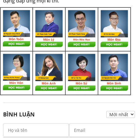
dạng đáp ứng mọi kì thi.
BÌNH LUẬN