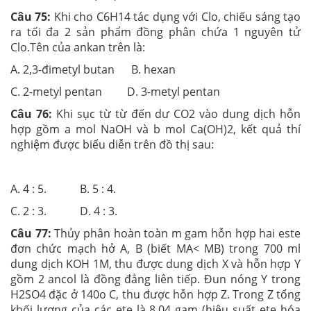
Câu 75:
Khi cho C6H14 tác dụng với Clo, chiếu sáng tạo
ra tối đa 2 sản phẩm đồng phân chứa 1 nguyên tử
Clo.Tên của ankan trên là:
A. 2,3-đimetyl butan B. hexan
C. 2-metyl pentan D. 3-metyl pentan
Câu 76:
Khi sục từ từ đến dư CO2 vào dung dịch hỗn
hợp gồm a mol NaOH và b mol Ca(OH)2, kết quả thí
nghiệm được biểu diễn trên đồ thị sau:
A. 4 : 5. B. 5 : 4.
C. 2 : 3. D. 4 : 3.
Câu 77:
Thủy phân hoàn toàn m gam hỗn hợp hai este
đơn chức mạch hở A, B (biết MA< MB) trong 700 ml
dung dịch KOH 1M, thu được dung dịch X và hỗn hợp Y
gồm 2 ancol là đồng đẳng liên tiếp. Đun nóng Y trong
H2SO4 đặc ở 140o C, thu được hỗn hợp Z. Trong Z tổng
khối lượng của các ete là 8,04 gam (hiệu suất ete hóa