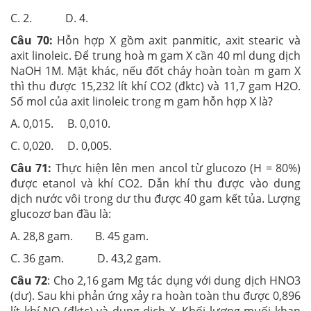
C. 2. D. 4.
Câu 70:
Hỗn hợp X gồm axit panmitic, axit stearic và
axit linoleic. Để trung hoà m gam X cần 40 ml dung dịch
NaOH 1M. Mặt khác, nếu đốt cháy hoàn toàn m gam X
thì thu được 15,232 lít khí CO2 (đktc) và 11,7 gam H2O.
Số mol của axit linoleic trong m gam hỗn hợp X là?
A. 0,015. B. 0,010.
C. 0,020. D. 0,005.
Câu 71:
Thực hiện lên men ancol từ glucozo (H = 80%)
được etanol và khí CO2. Dẫn khí thu được vào dung
dịch nước vôi trong dư thu được 40 gam kết tủa. Lượng
glucozơ ban đầu là:
A. 28,8 gam. B. 45 gam.
C. 36 gam. D. 43,2 gam.
Câu 72
: Cho 2,16 gam Mg tác dụng với dung dịch HNO3
(dư). Sau khi phản ứng xảy ra hoàn toàn thu được 0,896