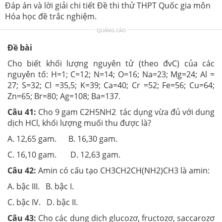
Đáp án và lời giải chi tiết Đề thi thử THPT Quốc gia môn
Hóa học đề trắc nghiệm.
QUẢNG CÁO
Đề bài
Cho biết khối lượng nguyên tử (theo đvC) của các
nguyên tố: H=1; C=12; N=14; O=16; Na=23; Mg=24; Al =
27; S=32; Cl =35,5; K=39; Ca=40; Cr =52; Fe=56; Cu=64;
Zn=65; Br=80; Ag=108; Ba=137.
Câu 41:
Cho 9 gam C2H5NH2 tác dụng vừa đủ với dung
dịch HCl, khối lượng muối thu được là?
A. 12,65 gam. B. 16,30 gam.
C. 16,10 gam. D. 12,63 gam.
Câu 42:
Amin có cấu tạo CH3CH2CH(NH2)CH3 là amin:
A. bậc III. B. bậc I.
C. bậc IV. D. bậc II.
Câu 43:
Cho các dung dịch glucozơ, fructozơ, saccarozơ