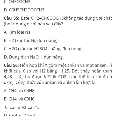
C. CH3COCH3.
D. C6H5CH2OOCCH3
Câu 55:
Este CH2=CHCOOCH3không tác dụng với chất
(hoặc dung dịch) nào sau đây?
A. Kim loại Na.
B. H2 (xúc tác Ni, đun nóng).
C. H2O (xúc tác H2SO4 loãng, đun nóng).
D. Dung dịch NaOH, đun nóng.
Câu 56:
Hỗn hợp khí X gồm một ankan và một anken. Tỉ
khối của X so với H2 bằng 11,25. Đốt cháy hoàn toàn
4,48 lít X, thu được 6,72 lít CO2 (các thể tích khí đo ở
đktc). Công thức của ankan và anken lần lượt là
A. CH4 và C4H8
B. CH4 và C3H6.
C. C2H6 và C2H4.
D. CH4 và C2H4.