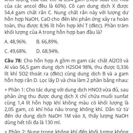
của các ancol đều là 60%). Cô cạn dung dịch X được
54,4 gam chất rắn C. Nung chất rắn này với lượng dư
hỗn hợp NaOH, CaO cho đến khi phản ứng xảy ra hoàn
toàn, thu được 8,96 lít hỗn hợp khí T (đktc). Phần trăm
khối lượng của A trong hỗn hợp ban đầu là?
A. 48,96%. B. 66,89%.
C. 49,68%. D. 68,94%.
Câu 78:
Cho hỗn hợp A gồm m gam các chất Al2O3 và
Al vào 56,5 gam dung dịch H2SO4 98%, thu được 0,336
lít khí SO2 thoát ra (đktc) cùng dung dịch B và a gam
hỗn hợp rắn D. Lọc lấy D và chia làm 2 phần bằng nhau:
+ Phần 1: Cho tác dụng với dung dịch HNO3 vừa đủ, sau
phản ứng thu được dung dịch X chỉ chứa muối sunfat
cùng 1,4 lít hỗn hợp khí không màu có khối lượng là
2,05 gam, có khí hóa nâu trong không khí. Dẫn từ từ
đến dư dung dịch NaOH 1M vào X, thấy lượng NaOH
dùng hết tối đa là 130 ml.
+ Phần 2: Nung trong không khí đến khối lượng không