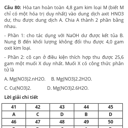
Câu 80:
Hòa tan hoàn toàn 4,8 gam kim loại M (biết M
chỉ có một hóa trị duy nhất) vào dung dịch axit HNO3
dư, thu được dung dịch A. Chia A thành 2 phần bằng
nhau.
- Phần 1: cho tác dụng với NaOH dư được kết tủa B.
Nung B đến khối lượng không đổi thu được 4,0 gam
oxit kim loại.
- Phần 2: cô cạn ở điều kiện thích hợp thu được 25,6
gam một muối X duy nhất. Muối X có công thức phân
tử là
A. Mg(NO3)2.nH2O. B. Mg(NO3)2.2H2O.
C. Cu(NO3)2. D. Mg(NO3)2.6H2O.
Lời giải chi tiết
41
42
43
44
45
A
C
D
B
D
46
47
48
49
50