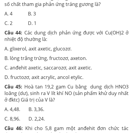
số chất tham gia phản ứng tráng gương là?
A. 4 B. 3
C. 2 D. 1
Câu 44:
Các dung dịch phản ứng được với Cu(OH)2 ở
nhiệt độ thường là:
A. glixerol, axit axetic, glucozơ.
B. lòng trắng trứng, fructozơ, axeton.
C. anđehit axetic, saccarozơ, axit axetic.
D. fructozơ, axit acrylic, ancol etylic.
Câu 45:
Hoà tan 19,2 gam Cu bằng dung dịch HNO3
loãng (dư), sinh ra V lít khí NO (sản phẩm khử duy nhất
ở đktc) Giá trị của V là?
A. 4,48. B. 3,36.
C. 8,96. D. 2,24.
Câu 46:
Khi cho 5,8 gam một anđehit đơn chức tác