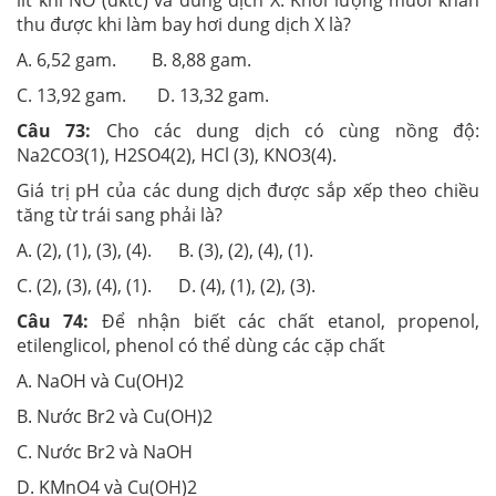
lít khí NO (đktc) và dung dịch X. Khối lượng muối khan
thu được khi làm bay hơi dung dịch X là?
A. 6,52 gam. B. 8,88 gam.
C. 13,92 gam. D. 13,32 gam.
Câu 73:
Cho các dung dịch có cùng nồng độ:
Na2CO3(1), H2SO4(2), HCl (3), KNO3(4).
Giá trị pH của các dung dịch được sắp xếp theo chiều
tăng từ trái sang phải là?
A. (2), (1), (3), (4). B. (3), (2), (4), (1).
C. (2), (3), (4), (1). D. (4), (1), (2), (3).
Câu 74:
Để nhận biết các chất etanol, propenol,
etilenglicol, phenol có thể dùng các cặp chất
A. NaOH và Cu(OH)2
B. Nước Br2 và Cu(OH)2
C. Nước Br2 và NaOH
D. KMnO4 và Cu(OH)2