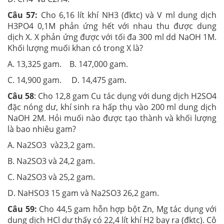
Câu 57:
Cho 6,16 lít khí NH3 (đktc) và V ml dung dịch
H3PO4 0,1M phản ứng hết với nhau thu được dung
dịch X. X phản ứng được với tối đa 300 ml dd NaOH 1M.
Khối lượng muối khan có trong X là?
A. 13,325 gam. B. 147,000 gam.
C. 14,900 gam. D. 14,475 gam.
Câu 58
: Cho 12,8 gam Cu tác dụng với dung dịch H2SO4
đặc nóng dư, khí sinh ra hấp thụ vào 200 ml dung dịch
NaOH 2M. Hỏi muối nào được tạo thành và khối lượng
là bao nhiêu gam?
A. Na2SO3 và23,2 gam.
B. Na2SO3 và 24,2 gam.
C. Na2SO3 và 25,2 gam.
D. NaHSO3 15 gam và Na2SO3 26,2 gam.
Câu 59:
Cho 44,5 gam hỗn hợp bột Zn, Mg tác dụng với
dung dịch HCl dư thấy có 22,4 lít khí H2 bay ra (đktc). Cô