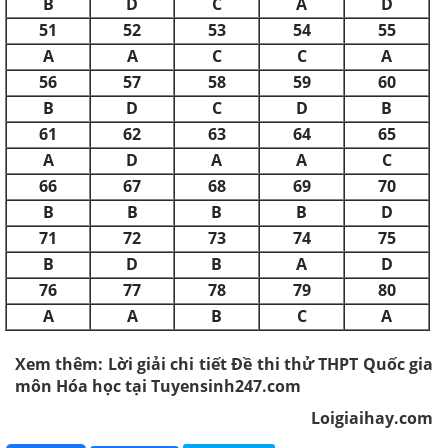
B
D
C
A
D
51
52
53
54
55
A
A
C
C
A
56
57
58
59
60
B
D
C
D
B
61
62
63
64
65
A
D
A
A
C
66
67
68
69
70
B
B
B
B
D
71
72
73
74
75
B
D
B
A
D
76
77
78
79
80
A
A
B
C
A
Xem thêm: Lời giải chi tiết Đề thi thử THPT Quốc gia
môn Hóa học tại Tuyensinh247.com
Loigiaihay.com