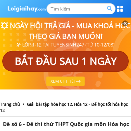
💥 NGÀY HỘI TRẢ GIÁ - MUA KHOÁ HỌC
THEO GIÁ BẠN MUỐN❗
🎯 LỚP 1-12 TẠI TUYENSINH247 (TỪ 10-12/08)
BẮT ĐẦU SAU 1 NGÀY
XEM CHI TIẾT
Trang chủ
Giải bài tập hóa học 12, Hóa 12 - Để học tốt hóa học
12
Đề số 6 - Đề thi thử THPT Quốc gia môn Hóa học