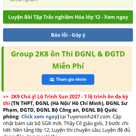
Luyện Bài Tập Trắc nghiệm Hóa lớp 12 - Xem ngay
Báo lỗi - Góp ý
Group 2K8 ôn Thi ĐGNL & ĐGTD
Miễn Phí
>> 2K9 Chú ý! Lộ Trình Sun 2027 - 1 lộ trình ôn đa kỳ
thi
(TN THPT, ĐGNL (Hà Nội/ Hồ Chí Minh), ĐGNL Sư
Phạm, ĐGTD, ĐGNL Bộ Công an, ĐGNL Bộ Quốc
phòng
-
Click xem ngay
)
tại Tuyensinh247.com.
Cập
nhật bám sát bộ SGK mới, Thầy Cô giáo giỏi, 3 bước chi
tiết: Nền tảng lớp 12; Luyện thi chuyên sâu; Luyện đề đủ