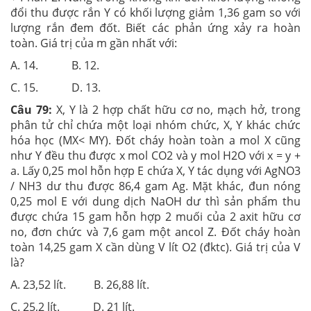
đổi thu được rắn Y có khối lượng giảm 1,36 gam so với
lượng rắn đem đốt. Biết các phản ứng xảy ra hoàn
toàn. Giá trị của m gần nhất với:
A. 14. B. 12.
C. 15. D. 13.
Câu 79:
X, Y là 2 hợp chất hữu cơ no, mạch hở, trong
phân tử chỉ chứa một loại nhóm chức, X, Y khác chức
hóa học (MX< MY). Đốt cháy hoàn toàn a mol X cũng
như Y đều thu được x mol CO2 và y mol H2O với x = y +
a. Lấy 0,25 mol hỗn hợp E chứa X, Y tác dụng với AgNO3
/ NH3 dư thu được 86,4 gam Ag. Mặt khác, đun nóng
0,25 mol E với dung dịch NaOH dư thì sản phẩm thu
được chứa 15 gam hỗn hợp 2 muối của 2 axit hữu cơ
no, đơn chức và 7,6 gam một ancol Z. Đốt cháy hoàn
toàn 14,25 gam X cần dùng V lít O2 (đktc). Giá trị của V
là?
A. 23,52 lít. B. 26,88 lít.
C. 25,2 lít. D. 21 lít.