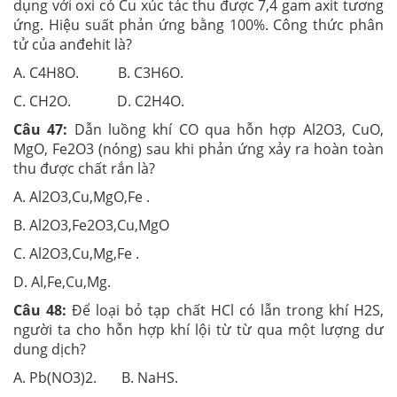
dụng với oxi có Cu xúc tác thu được 7,4 gam axit tương
ứng. Hiệu suất phản ứng bằng 100%. Công thức phân
tử của anđehit là?
A. C4H8O. B. C3H6O.
C. CH2O. D. C2H4O.
Câu 47:
Dẫn luồng khí CO qua hỗn hợp Al2O3, CuO,
MgO, Fe2O3 (nóng) sau khi phản ứng xảy ra hoàn toàn
thu được chất rắn là?
A. Al2O3,Cu,MgO,Fe .
B. Al2O3,Fe2O3,Cu,MgO
C. Al2O3,Cu,Mg,Fe .
D. Al,Fe,Cu,Mg.
Câu 48:
Để loại bỏ tạp chất HCl có lẫn trong khí H2S,
người ta cho hỗn hợp khí lội từ từ qua một lượng dư
dung dịch?
A. Pb(NO3)2. B. NaHS.