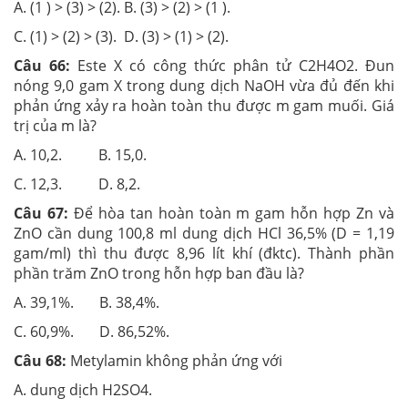
A. (1 ) > (3) > (2). B. (3) > (2) > (1 ).
C. (1) > (2) > (3). D. (3) > (1) > (2).
Câu 66:
Este X có công thức phân tử C2H4O2. Đun
nóng 9,0 gam X trong dung dịch NaOH vừa đủ đến khi
phản ứng xảy ra hoàn toàn thu được m gam muối. Giá
trị của m là?
A. 10,2. B. 15,0.
C. 12,3. D. 8,2.
Câu 67:
Để hòa tan hoàn toàn m gam hỗn hợp Zn và
ZnO cần dung 100,8 ml dung dịch HCl 36,5% (D = 1,19
gam/ml) thì thu được 8,96 lít khí (đktc). Thành phần
phần trăm ZnO trong hỗn hợp ban đầu là?
A. 39,1%. B. 38,4%.
C. 60,9%. D. 86,52%.
Câu 68:
Metylamin không phản ứng với
A. dung dịch H2SO4.