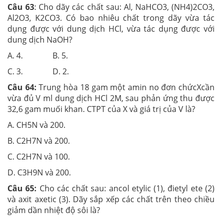
Câu 63
: Cho dãy các chất sau: Al, NaHCO3, (NH4)2CO3,
Al2O3, K2CO3. Có bao nhiêu chất trong dãy vừa tác
dụng được với dung dịch HCl, vừa tác dụng được với
dung dịch NaOH?
A. 4. B. 5.
C. 3. D. 2.
Câu 64:
Trung hòa 18 gam một amin no đơn chứcXcần
vừa đủ V ml dung dịch HCl 2M, sau phản ứng thu được
32,6 gam muối khan. CTPT của X và giá trị của V là?
A. CH5N và 200.
B. C2H7N và 200.
C. C2H7N và 100.
D. C3H9N và 200.
Câu 65:
Cho các chất sau: ancol etylic (1), đietyl ete (2)
và axit axetic (3). Dãy sắp xếp các chất trên theo chiều
giảm dần nhiệt độ sôi là?