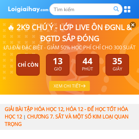
🔥 2K9 CHÚ Ý - LỚP LIVE ÔN ĐGNL &
ĐGTD SẮP ĐÓNG
ƯU ĐÃI ĐẶC BIỆT - GIẢM 50% HỌC PHÍ CHỈ CHO 300 SUẤT
13
44
34
CHỈ CÒN
GIỜ
PHÚT
GIÂY
XEM CHI TIẾT
GIẢI BÀI TẬP HÓA HỌC 12, HÓA 12 - ĐỂ HỌC TỐT HÓA
HỌC 12
CHƯƠNG 7. SẮT VÀ MỘT SỐ KIM LOẠI QUAN
|
TRỌNG