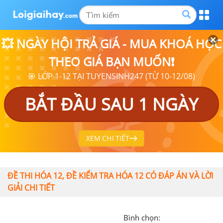
💥 NGÀY HỘI TRẢ GIÁ - MUA KHOÁ HỌC
THEO GIÁ BẠN MUỐN❗
🎯 LỚP 1-12 TẠI TUYENSINH247 (TỪ 10-12/08)
BẮT ĐẦU SAU 1 NGÀY
XEM CHI TIẾT
ĐỀ THI HÓA 12, ĐỀ KIỂM TRA HÓA 12 CÓ ĐÁP ÁN VÀ LỜI
GIẢI CHI TIẾT
Bình chọn: