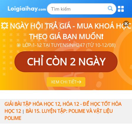
💥 NGÀY HỘI TRẢ GIÁ - MUA KHOÁ HỌC
THEO GIÁ BẠN MUỐN❗
🎯 LỚP 1-12 TẠI TUYENSINH247 (TỪ 10-12/08)
CHỈ CÒN 2 NGÀY
XEM CHI TIẾT
GIẢI BÀI TẬP HÓA HỌC 12, HÓA 12 - ĐỂ HỌC TỐT HÓA
HỌC 12
BÀI 15. LUYỆN TẬP: POLIME VÀ VẬT LIỆU
|
POLIME