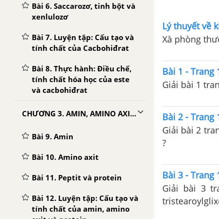
Bài 6. Saccarozơ, tinh bột và
xenlulozơ
Lý thuyết về 
Bài 7. Luyện tập: Cấu tạo và
Xà phòng thườ
tính chất của Cacbohiđrat
Bài 8. Thực hành: Điều chế,
Bài 1 - Trang
tính chất hóa học của este
Giải bài 1 tr
và cacbohiđrat
CHƯƠNG 3. AMIN, AMINO AXIT VÀ PROTEIN
Bài 2 - Trang
Giải bài 2 tr
Bài 9. Amin
?
Bài 10. Amino axit
Bài 3 - Trang
Bài 11. Peptit và protein
Giải bài 3 
Bài 12. Luyện tập: Cấu tạo và
tristearoylglix
tính chất của amin, amino