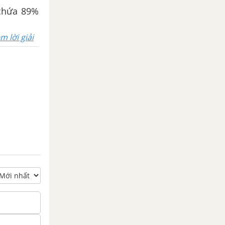
 chứa 89%
m lời giải