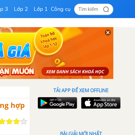
p 3
Lớp 2
Lớp 1
Công cụ
TẢI APP ĐỂ XEM OFFLINE
ổng hợp
BÀI GIẢI MỚI NHẤT