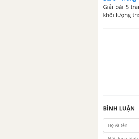
Giải bài 5 t
Bài 18. Tính chất của kim
loại. Dãy điện hoá của kim
khối lượng tri
loại
Bài 19. Hợp kim
Bài 20. Sự ăn mòn kim loại
Bài 21. Điều chế kim loại
Bài 22. Luyện tập: Tính chất
của kim loại
Bài 23. Luyện tập: Điều chế
kim loại và sự ăn mòn kim
loại
BÌNH LUẬN
Bài 24. Thực hành: Tính
chất, điều chế kim loại, sự
ăn mòn kim loại