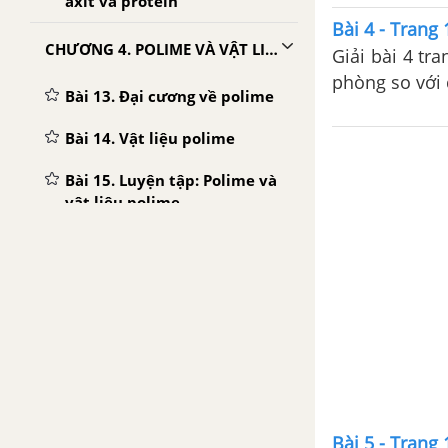
axit và protein
Bài 4 - Trang
CHƯƠNG 4. POLIME VÀ VẬT LIỆU POLIME
Giải bài 4 t
phòng so với 
Bài 13. Đại cương về polime
Bài 14. Vật liệu polime
Bài 15. Luyện tập: Polime và
vật liệu polime
Bài 16. Thực hành: Một số
tính chất của protein và vật
liệu polime
CHƯƠNG 5. ĐẠI CƯƠNG VỀ KIM LOẠI
Bài 17. Vị trí của kim loại
trong bảng tuần hoàn và cấu
tạo của kim loại
Bài 5 - Trang