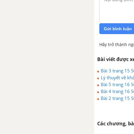
CHƯƠNG 6. KIM LOẠI KIỀM, KIM LOẠI KIỀM THỔ, NHÔM
Bài 25. Kim loại kiềm và hợp
chất quan trọng của kim loại
Gửi bình luận
kiềm
Hãy trở thành ng
Bài 26. Kim loại kiềm thổ và
hợp chất quan trọng của
Bài viết được 
kim loại kiềm thổ
Bài 3 trang 15 
Bài 27. Nhôm và hợp chất
Lý thuyết về kh
của nhôm
Bài 5 trang 16 
Bài 4 trang 16 
Bài 28. Luyện tập: Tính chất
Bài 2 trang 15 
của kim loại kiềm, kim loại
kiềm thổ và hợp chất của
chúng
Các chương, bà
Bài 29. Luyện tập: Tính chất
của nhôm và hợp chất của