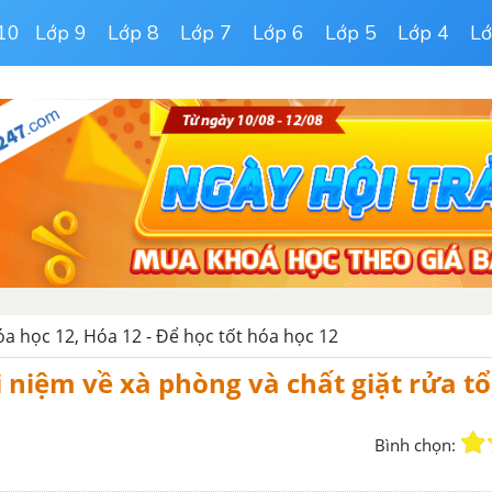
10
Lớp 9
Lớp 8
Lớp 7
Lớp 6
Lớp 5
Lớp 4
Lớ
hóa học 12, Hóa 12 - Để học tốt hóa học 12
i niệm về xà phòng và chất giặt rửa t
Bình chọn: