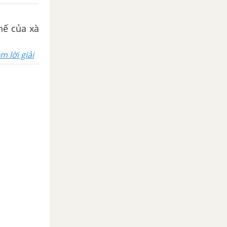
hế của xà
m lời giải