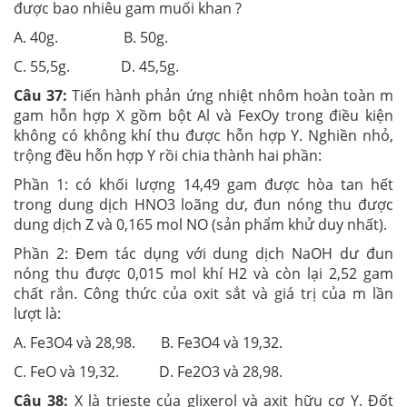
được bao nhiêu gam muối khan ?
A. 40g. B. 50g.
C. 55,5g. D. 45,5g.
Câu 37:
Tiến hành phản ứng nhiệt nhôm hoàn toàn m
gam hỗn hợp X gồm bột Al và FexOy trong điều kiện
không có không khí thu được hỗn hợp Y. Nghiền nhỏ,
trộng đều hỗn hợp Y rồi chia thành hai phần:
Phần 1: có khối lượng 14,49 gam được hòa tan hết
trong dung dịch HNO3 loãng dư, đun nóng thu được
dung dịch Z và 0,165 mol NO (sản phẩm khử duy nhất).
Phần 2: Đem tác dụng với dung dịch NaOH dư đun
nóng thu được 0,015 mol khí H2 và còn lại 2,52 gam
chất rắn. Công thức của oxit sắt và giá trị của m lần
lượt là:
A. Fe3O4 và 28,98. B. Fe3O4 và 19,32.
C. FeO và 19,32. D. Fe2O3 và 28,98.
Câu 38:
X là trieste của glixerol và axit hữu cơ Y. Đốt