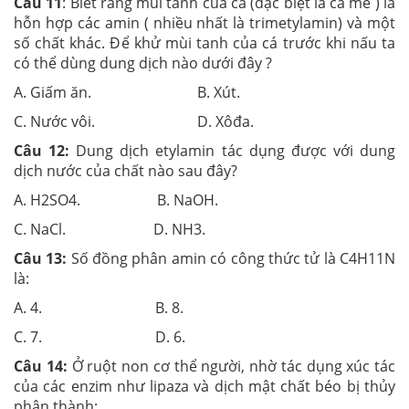
Câu 11
: Biết rằng mùi tanh của cá (đặc biệt là cá mè ) là
hỗn hợp các amin ( nhiều nhất là trimetylamin) và một
số chất khác. Để khử mùi tanh của cá trước khi nấu ta
có thể dùng dung dịch nào dưới đây ?
A. Giấm ăn. B. Xút.
C. Nước vôi. D. Xôđa.
Câu 12:
Dung dịch etylamin tác dụng được với dung
dịch nước của chất nào sau đây?
A. H2SO4. B. NaOH.
C. NaCl. D. NH3.
Câu 13:
Số đồng phân amin có công thức tử là C4H11N
là:
A. 4. B. 8.
C. 7. D. 6.
Câu 14:
Ở ruột non cơ thể người, nhờ tác dụng xúc tác
của các enzim như lipaza và dịch mật chất béo bị thủy
phân thành: