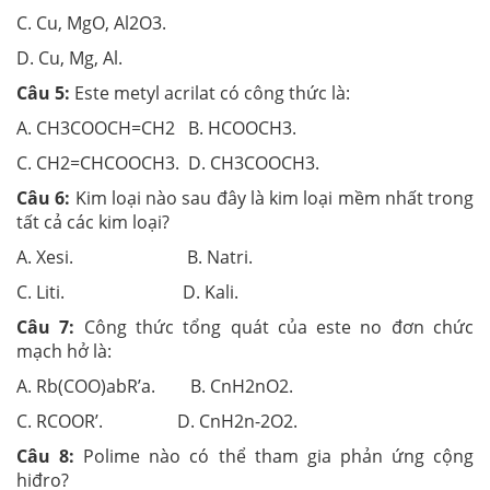
C. Cu, MgO, Al2O3.
D. Cu, Mg, Al.
Câu 5:
Este metyl acrilat có công thức là:
A. CH3COOCH=CH2 B. HCOOCH3.
C. CH2=CHCOOCH3. D. CH3COOCH3.
Câu 6:
Kim loại nào sau đây là kim loại mềm nhất trong
tất cả các kim loại?
A. Xesi. B. Natri.
C. Liti. D. Kali.
Câu 7:
Công thức tổng quát của este no đơn chức
mạch hở là:
A. Rb(COO)abR’a. B. CnH2nO2.
C. RCOOR’. D. CnH2n-2O2.
Câu 8:
Polime nào có thể tham gia phản ứng cộng
hiđro?