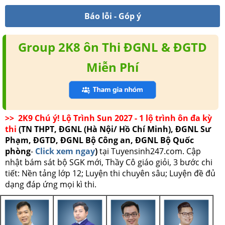
Báo lỗi - Góp ý
Group 2K8 ôn Thi ĐGNL & ĐGTD
Miễn Phí
>> 2K9 Chú ý! Lộ Trình Sun 2027 - 1 lộ trình ôn đa kỳ
thi
(TN THPT, ĐGNL (Hà Nội/ Hồ Chí Minh), ĐGNL Sư
Phạm, ĐGTD, ĐGNL Bộ Công an, ĐGNL Bộ Quốc
phòng
-
Click xem ngay
)
tại Tuyensinh247.com.
Cập
nhật bám sát bộ SGK mới, Thầy Cô giáo giỏi, 3 bước chi
tiết: Nền tảng lớp 12; Luyện thi chuyên sâu; Luyện đề đủ
dạng đáp ứng mọi kì thi.