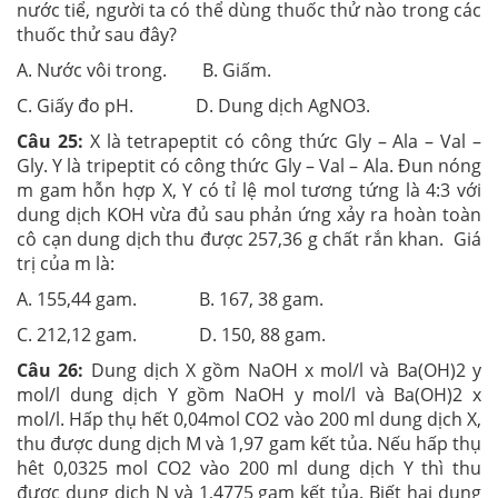
nước tiể, người ta có thể dùng thuốc thử nào trong các
thuốc thử sau đây?
A. Nước vôi trong. B. Giấm.
C. Giấy đo pH. D. Dung dịch AgNO3.
Câu 25:
X là tetrapeptit có công thức Gly – Ala – Val –
Gly. Y là tripeptit có công thức Gly – Val – Ala. Đun nóng
m gam hỗn hợp X, Y có tỉ lệ mol tương tứng là 4:3 với
dung dịch KOH vừa đủ sau phản ứng xảy ra hoàn toàn
cô cạn dung dịch thu được 257,36 g chất rắn khan. Giá
trị của m là:
A. 155,44 gam. B. 167, 38 gam.
C. 212,12 gam. D. 150, 88 gam.
Câu 26:
Dung dịch X gồm NaOH x mol/l và Ba(OH)2 y
mol/l dung dịch Y gồm NaOH y mol/l và Ba(OH)2 x
mol/l. Hấp thụ hết 0,04mol CO2 vào 200 ml dung dịch X,
thu được dung dịch M và 1,97 gam kết tủa. Nếu hấp thụ
hêt 0,0325 mol CO2 vào 200 ml dung dịch Y thì thu
được dung dịch N và 1,4775 gam kết tủa. Biết hai dung