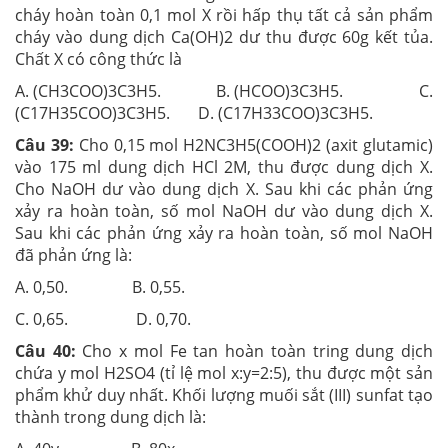
cháy hoàn toàn 0,1 mol X rồi hấp thụ tất cả sản phẩm
cháy vào dung dịch Ca(OH)2 dư thu được 60g kết tủa.
Chất X có công thức là
A. (CH3COO)3C3H5. B. (HCOO)3C3H5. C.
(C17H35COO)3C3H5. D. (C17H33COO)3C3H5.
Câu 39:
Cho 0,15 mol H2NC3H5(COOH)2 (axit glutamic)
vào 175 ml dung dịch HCl 2M, thu được dung dịch X.
Cho NaOH dư vào dung dịch X. Sau khi các phản ứng
xảy ra hoàn toàn, số mol NaOH dư vào dung dịch X.
Sau khi các phản ứng xảy ra hoàn toàn, số mol NaOH
đã phản ứng là:
A. 0,50. B. 0,55.
C. 0,65. D. 0,70.
Câu 40:
Cho x mol Fe tan hoàn toàn tring dung dịch
chứa y mol H2SO4 (tỉ lệ mol x:y=2:5), thu được một sản
phẩm khử duy nhất. Khối lượng muối sắt (III) sunfat tạo
thành trong dung dịch là: