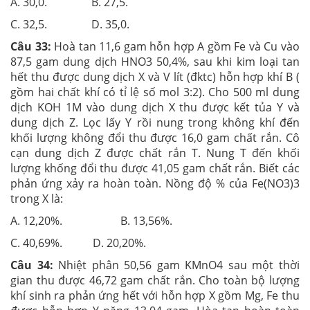
A. 30,0. B. 27,5.
C. 32,5. D. 35,0.
Câu 33:
Hoà tan 11,6 gam hỗn hợp A gồm Fe và Cu vào
87,5 gam dung dịch HNO3 50,4%, sau khi kim loại tan
hết thu được dung dịch X và V lít (đktc) hỗn hợp khí B (
gồm hai chất khí có tỉ lệ số mol 3:2). Cho 500 ml dung
dịch KOH 1M vào dung dịch X thu được kết tủa Y và
dung dịch Z. Lọc lấy Y rồi nung trong không khí đến
khối lượng không đổi thu được 16,0 gam chất rắn. Cô
cạn dung dịch Z được chất rắn T. Nung T đến khối
lượng khống đổi thu được 41,05 gam chất rắn. Biết các
phản ứng xảy ra hoàn toàn. Nồng độ % của Fe(NO3)3
trong X là:
A. 12,20%. B. 13,56%.
C. 40,69%. D. 20,20%.
Câu 34:
Nhiệt phân 50,56 gam KMnO4 sau một thời
gian thu được 46,72 gam chất rắn. Cho toàn bộ lượng
khí sinh ra phản ứng hết với hỗn hợp X gồm Mg, Fe thu