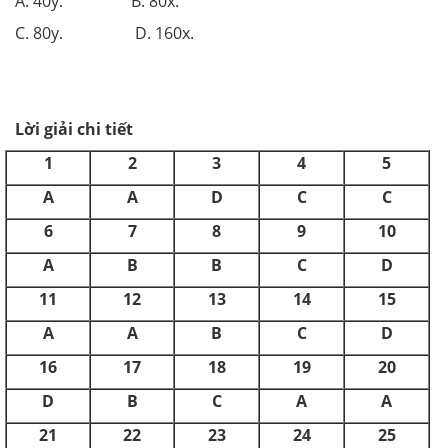
A. 40y. B. 80x.
C. 80y. D. 160x.
Lời giải chi tiết
1
2
3
4
5
A
A
D
C
C
6
7
8
9
10
A
B
B
C
D
11
12
13
14
15
A
A
B
C
D
16
17
18
19
20
D
B
C
A
A
21
22
23
24
25