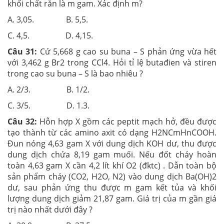
khối chất rắn là m gam. Xác định m?
A. 3,05. B. 5,5.
C. 4,5. D. 4,15.
Câu 31:
Cứ 5,668 g cao su buna – S phản ứng vừa hết
với 3,462 g Br2 trong CCl4. Hỏi tỉ lệ butađien và stiren
trong cao su buna – S là bao nhiêu ?
A. 2/3. B. 1/2.
C. 3/5. D. 1.3.
Câu 32:
Hỗn hợp X gồm các peptit mạch hở, đều được
tạo thành từ các amino axit có dạng H2NCmHnCOOH.
Đun nóng 4,63 gam X với dung dịch KOH dư, thu được
dung dịch chứa 8,19 gam muối. Nếu đốt cháy hoàn
toàn 4,63 gam X cần 4,2 lít khí O2 (đktc) . Dẫn toàn bộ
sản phẩm cháy (CO2, H2O, N2) vào dung dịch Ba(OH)2
dư, sau phản ứng thu được m gam kết tủa và khối
lượng dung dịch giảm 21,87 gam. Giá trị của m gần giá
trị nào nhất dưới đây ?