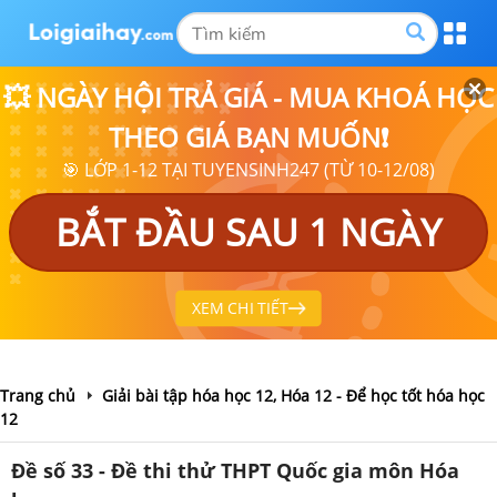
💥 NGÀY HỘI TRẢ GIÁ - MUA KHOÁ HỌC
THEO GIÁ BẠN MUỐN❗
🎯 LỚP 1-12 TẠI TUYENSINH247 (TỪ 10-12/08)
BẮT ĐẦU SAU 1 NGÀY
XEM CHI TIẾT
Trang chủ
Giải bài tập hóa học 12, Hóa 12 - Để học tốt hóa học
12
Đề số 33 - Đề thi thử THPT Quốc gia môn Hóa