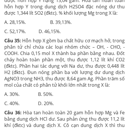
được hỗn hợp Y nặng 13,04 gam. Hòa tan hoàn toàn
hỗn hợp Y trong dung dịch H2SO4 đặc nóng dư thu
được 1,344 lít SO2 (đktc). % khối lượng Mg trong X là:
A. 28,15%. B. 39,13%.
C. 52,17%. D. 46,15%.
Câu 35:
Hỗn hợp X gồm ba chất hữu cơ mạch hở, trong
phân tử chỉ chứa các loại nhóm chức – OH, - CHO, -
COOH. Chia 0,15 mol X thành ba phần bằng nhau. Đốt
cháy hoàn toàn phần một, thu được 1,12 lít khí CO2
(đktc). Phần hai tác dụng với Na dư, thu được 0,448 lít
H2 (đktc). Đun nóng phần ba với lượng dư dung dịch
AgNO3 trong NH3, thu được 8,64 gam Ag. Phần trăm số
mol của chất có phân tử khối lớn nhất trong X là:
A. 30%. B. 50%.
C. 40%. D. 20%.
Câu 36:
Hòa tan hoàn toàn 20 gam hỗn hợp Mg và Fe
bằng dung dịch HCl dư. Sau phản ứng thu được 11,2 lít
khí (đktc) và dung dịch X. Cô cạn dung dịch X thì thu