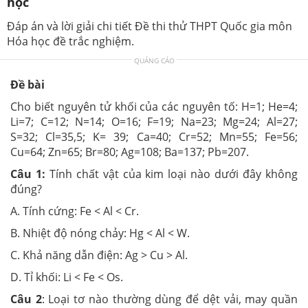
học
Đáp án và lời giải chi tiết Đề thi thử THPT Quốc gia môn
Hóa học đề trắc nghiệm.
QUẢNG CÁO
Đề bài
Cho biết nguyên tử khối của các nguyên tố: H=1; He=4;
Li=7; C=12; N=14; O=16; F=19; Na=23; Mg=24; Al=27;
S=32; Cl=35,5; K= 39; Ca=40; Cr=52; Mn=55; Fe=56;
Cu=64; Zn=65; Br=80; Ag=108; Ba=137; Pb=207.
Câu 1:
Tính chất vật của kim loại nào dưới đây không
đúng?
A. Tính cứng: Fe < Al < Cr.
B. Nhiệt độ nóng chảy: Hg < Al < W.
C. Khả năng dẫn điện: Ag > Cu > Al.
D. Tỉ khối: Li < Fe < Os.
Câu 2
: Loại tơ nào thường dùng để dệt vải, may quần