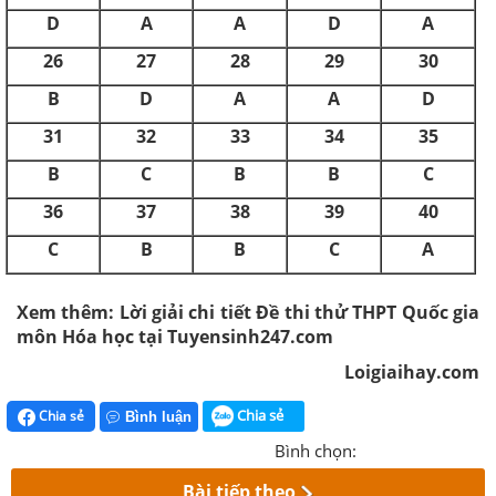
D
A
A
D
A
26
27
28
29
30
B
D
A
A
D
31
32
33
34
35
B
C
B
B
C
36
37
38
39
40
C
B
B
C
A
Xem thêm: Lời giải chi tiết Đề thi thử THPT Quốc gia
môn Hóa học tại Tuyensinh247.com
Loigiaihay.com
Chia sẻ
Chia sẻ
Bình luận
Bình chọn:
Bài tiếp theo