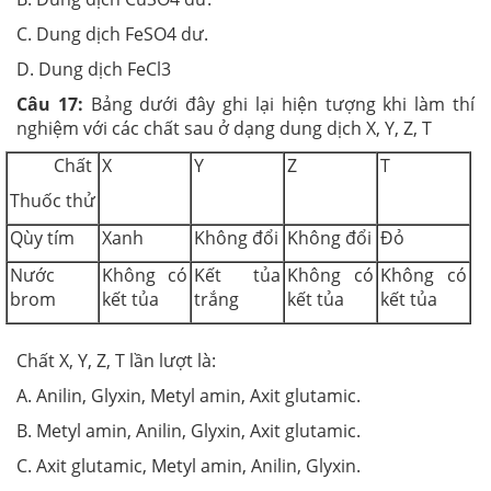
C. Dung dịch FeSO4 dư.
D. Dung dịch FeCl3
Câu 17:
Bảng dưới đây ghi lại hiện tượng khi làm thí
nghiệm với các chất sau ở dạng dung dịch X, Y, Z, T
Chất
X
Y
Z
T
Thuốc thử
Qùy tím
Xanh
Không đổi
Không đổi
Đỏ
Nước
Không có
Kết tủa
Không có
Không có
brom
kết tủa
trắng
kết tủa
kết tủa
Chất X, Y, Z, T lần lượt là:
A. Anilin, Glyxin, Metyl amin, Axit glutamic.
B. Metyl amin, Anilin, Glyxin, Axit glutamic.
C. Axit glutamic, Metyl amin, Anilin, Glyxin.