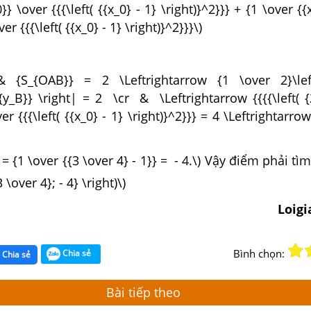
}} \over {{{\left( {{x_0} - 1} \right)}^2}}} + {1 \over {{
ver {{{\left( {{x_0} - 1} \right)}^2}}}\)
& {S_{OAB}} = 2 \Leftrightarrow {1 \over 2}\lef
 {{y_B}} \right| = 2 \cr & \Leftrightarrow {{{{\left( {
ver {{{\left( {{x_0} - 1} \right)}^2}}} = 4 \Leftrightarro
} = {1 \over {{3 \over 4} - 1}} = - 4.\) Vậy điểm phải tì
{3 \over 4}; - 4} \right)\)
Loig
Bình chọn:
Chia sẻ
Chia sẻ
Bài tiếp theo