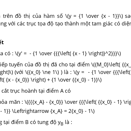
trên đồ thị của hàm số \(y = {1 \over {x - 1}}\) sa
ùng với các trục tọa độ tạo thành một tam giác có diệ
ết
a có : \(y' = - {1 \over {{{\left( {x - 1} \right)}^2}}}\)
iếp tuyến của đồ thị đã cho tại điểm \({M_0}\left( {{x_
ight)\) (với \({x_0} \ne 1\) ) là : \(y = - {1 \over {{{\left
t( {x - {x_0}} \right) + {1 \over {{x_0} - 1}}\)
 cắt trục hoành tại điểm A có
ỏa mãn : \({{{x_A} - {x_0}} \over {{{\left( {{x_0} - 1} \ri
 - 1}} \Leftrightarrow {x_A} = 2{x_0} - 1\)
ng tại điểm B có tung độ y
là :
B