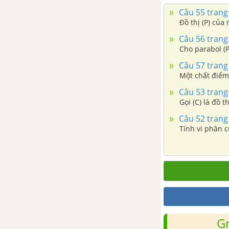
Bài 1: Đại cương về đường
Câu 55 trang 
thẳng và mặt phẳng
Đồ thị (P) của
Câu 56 trang 
Bài 2: Hai đường thẳng song
Cho parabol (P
song
Câu 57 trang 
Một chất điểm
Bài 3: Đường thẳng song song
Câu 53 trang 
với mặt phẳng
Gọi (C) là đồ 
Câu 52 trang 
Bài 4: Hai mặt phẳng song song
Tính vi phân 
Bài 5: Phép chiếu song song
Bài tập ôn tập chương II
Câu hỏi trắc nghiệm ôn tập
chương II
G