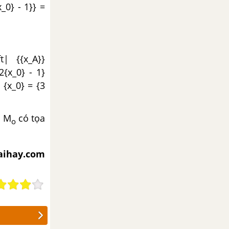
x_0} - 1}} =
t| {{x_A}}
2{x_0} - 1}
w {x_0} = {3
m M
có tọa
o
iaihay.com