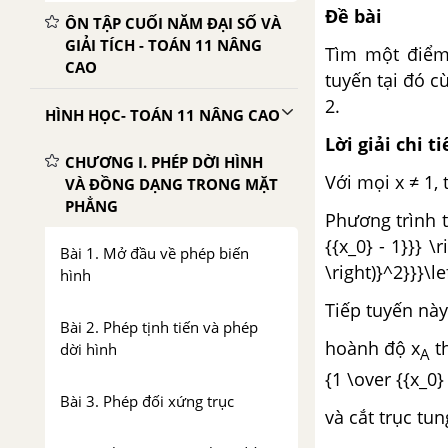
Đề bài
ÔN TẬP CUỐI NĂM ĐẠI SỐ VÀ
GIẢI TÍCH - TOÁN 11 NÂNG
Tìm một điểm 
CAO
tuyến tại đó c
2.
HÌNH HỌC- TOÁN 11 NÂNG CAO
Lời giải chi ti
CHƯƠNG I. PHÉP DỜI HÌNH
Với mọi x ≠ 1, t
VÀ ĐỒNG DẠNG TRONG MẶT
PHẲNG
Phương trình t
{{x_0} - 1}}} \r
Bài 1. Mở đầu về phép biến
\right)}^2}}}\lef
hình
Tiếp tuyến này
Bài 2. Phép tịnh tiến và phép
hoành độ x
th
dời hình
A
{1 \over {{x_0}
Bài 3. Phép đối xứng trục
và cắt trục tu