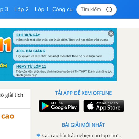
p 3
Lớp 2
Lớp 1
Công cụ
TẢI APP ĐỂ XEM OFFLINE
ố giải tích
 cao
BÀI GIẢI MỚI NHẤT
Các câu hỏi trắc nghiệm ôn tập chương III trang 122 SGK Hình học 11 Nâng cao