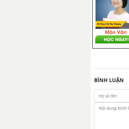
Các câu hỏi trắc nghiệm -
Chương III - Toán 11 Nâng cao
ÔN TẬP CUỐI NĂM HÌNH HỌC
- TOÁN 11 NÂNG CAO
BÌNH LUẬN