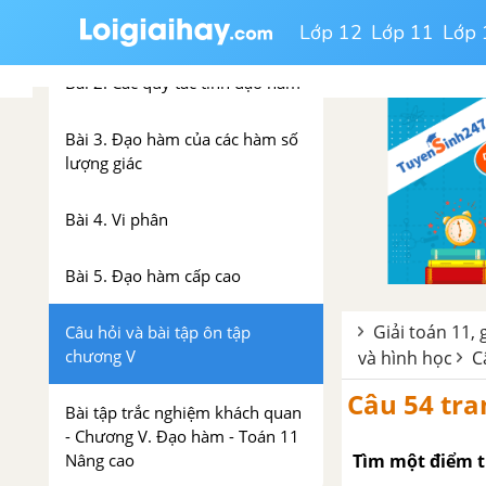
Bài 1. Khái niệm đạo hàm
Lớp 12
Lớp 11
Lớp 
Bài 2. Các quy tắc tính đạo hàm
Bài 3. Đạo hàm của các hàm số
lượng giác
Bài 4. Vi phân
Bài 5. Đạo hàm cấp cao
Giải toán 11, 
Câu hỏi và bài tập ôn tập
chương V
và hình học
C
Câu 54 tra
Bài tập trắc nghiệm khách quan
- Chương V. Đạo hàm - Toán 11
Tìm một điểm t
Nâng cao