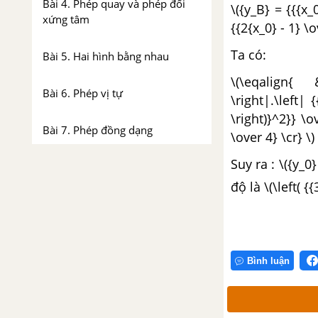
Bài 4. Phép quay và phép đối
\({y_B} = {{{x_0
xứng tâm
{{2{x_0} - 1} \o
Ta có:
Bài 5. Hai hình bằng nhau
\(\eqalign{ 
Bài 6. Phép vị tự
\right|.\left|
\right)}^2}} \o
Bài 7. Phép đồng dạng
\over 4} \cr} \)
Suy ra : \({y_0
Ôn tập chương I
độ là \(\left( {
Các câu hỏi trắc nghiệm -
Chương I - Toán 11 Nâng cao
CHƯƠNG II: ĐƯỜNG THẲNG
Bình luận
VÀ MẶT PHẲNG TRONG
KHÔNG GIAN. QUAN HỆ
SONG SONG