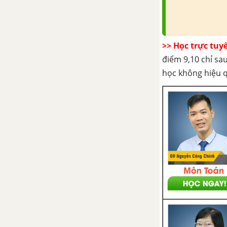
CHƯƠNG III: VECTƠ TRONG
KHÔNG GIAN. QUAN HỆ
VUÔNG GÓC
>> Học trực tuy
Bài 1: Vectơ trong không gian.
điểm 9,10 chỉ sau
Sự đồng phẳng của các vectơ
học không hiệu 
Bài 2: Hai đường thẳng vuông
góc
Bài 3: Đường thẳng vuông góc
với mặt phẳng
Bài 4: Hai mặt phẳng vuông góc
Bài 5: Khoảng cách
Bài tập ôn tập chương III