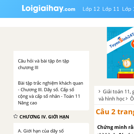
Lớp 12
Lớp 11
Lớp 
Bài 2. Dãy số
Bài 3. Cấp số cộng
Bài 4. Cấp số nhân
Câu hỏi và bài tập ôn tập
chương III
Bài tập trắc nghiệm khách quan
- Chương III. Dãy số. Cấp số
Giải toán 11, 
cộng và cấp số nhân - Toán 11
và hình học
Ô
Nâng cao
Câu 2 tran
CHƯƠNG IV. GIỚI HẠN
Chứng minh rằn
A. Giới hạn của dãy số