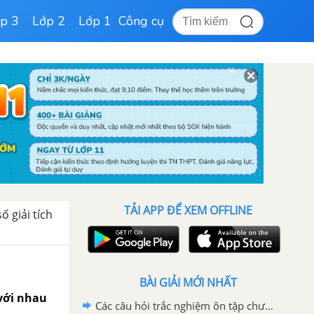
p 3
Lớp 2
Lớp 1
Công cụ
TẢI APP ĐỂ XEM OFFLINE
ố giải tích
BÀI GIẢI MỚI NHẤT
với nhau
Các câu hỏi trắc nghiệm ôn tập chương III trang 122 SGK Hình học 11 Nâng cao