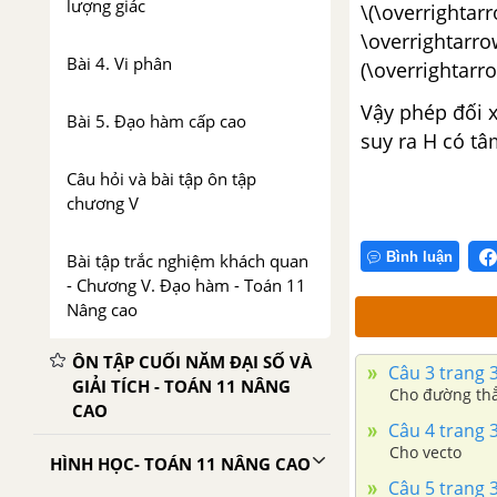
lượng giác
\(\overrightar
\overrightarro
Bài 4. Vi phân
(\overrightarr
Vậy phép đối 
Bài 5. Đạo hàm cấp cao
suy ra H có tâ
Câu hỏi và bài tập ôn tập
chương V
Bình luận
Bài tập trắc nghiệm khách quan
- Chương V. Đạo hàm - Toán 11
Nâng cao
ÔN TẬP CUỐI NĂM ĐẠI SỐ VÀ
Câu 3 trang 
GIẢI TÍCH - TOÁN 11 NÂNG
Cho đường thẳ
CAO
Câu 4 trang 
Cho vecto
HÌNH HỌC- TOÁN 11 NÂNG CAO
Câu 5 trang 