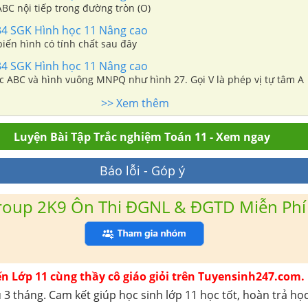
BC nội tiếp trong đường tròn (O)
34 SGK Hình học 11 Nâng cao
biến hình có tính chất sau đây
34 SGK Hình học 11 Nâng cao
a. Cho tam giác ABC và hình vuông MNPQ như hình 27. Gọi V là phép vị tự tâm A
>> Xem thêm
Luyện Bài Tập Trắc nghiệm Toán 11 - Xem ngay
Báo lỗi - Góp ý
roup 2K9 Ôn Thi ĐGNL & ĐGTD Miễn Phí
ến Lớp 11 cùng thầy cô giáo giỏi trên Tuyensinh247.com.
 3 tháng. Cam kết giúp học sinh lớp 11 học tốt, hoàn trả họ