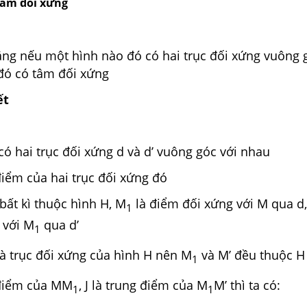
 tâm đối xứng
ng nếu một hình nào đó có hai trục đối xứng vuông 
 đó có tâm đối xứng
ết
có hai trục đối xứng d và d’ vuông góc với nhau
điểm của hai trục đối xứng đó
bất kì thuộc hình H, M
là điểm đối xứng với M qua d,
1
 với M
qua d’
1
 là trục đối xứng của hình H nên M
và M’ đều thuộc H
1
g điểm của MM
, J là trung điểm của M
M’ thì ta có:
1
1