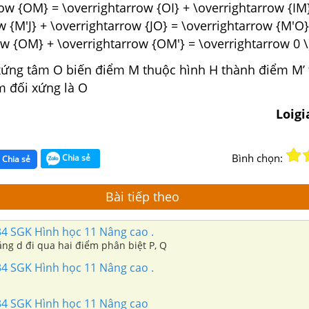
row {OM} = \overrightarrow {OI} + \overrightarrow {IM
w {M'J} + \overrightarrow {JO} = \overrightarrow {M'O}
ow {OM} + \overrightarrow {OM'} = \overrightarrow 0 \
xứng tâm O biến điểm M thuộc hình H thành điểm M’ 
m đối xứng là O
Loigi
Bình chọn:
Chia sẻ
Chia sẻ
Bài tiếp theo
34 SGK Hình học 11 Nâng cao .
ng d đi qua hai điểm phân biệt P, Q
34 SGK Hình học 11 Nâng cao .
34 SGK Hình học 11 Nâng cao