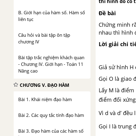
thì hình đó có
Đề bài
B. Giới hạn của hàm số. Hàm số
liên tục
Chứng minh rằ
nhau thì hình
Câu hỏi và bài tập ôn tập
chương IV
Lời giải chi ti
Bài tập trắc nghiệm khách quan
- Chương IV. Giới hạn - Toán 11
Giả sử hình H 
Nâng cao
Gọi O là giao 
CHƯƠNG V. ĐẠO HÀM
Lấy M là điểm 
điểm đối xứng
Bài 1. Khái niệm đạo hàm
Vì d và d’ đều
Bài 2. Các quy tắc tính đạo hàm
Gọi I là trun
Bài 3. Đạo hàm của các hàm số