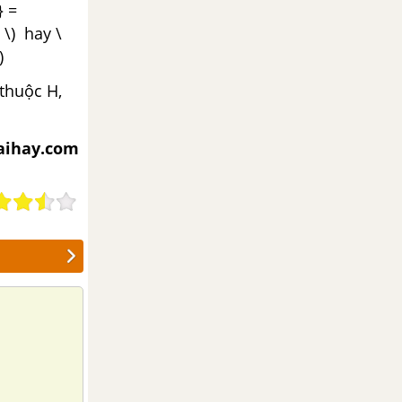
} =
 \) hay \
)
thuộc H,
aihay.com