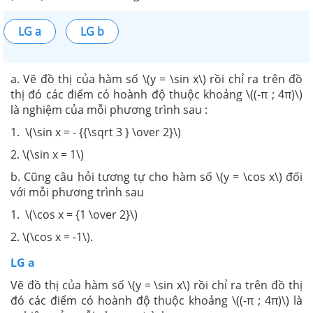
LG a
LG b
a. Vẽ đồ thị của hàm số \(y = \sin x\) rồi chỉ ra trên đồ
thị đó các điểm có hoành độ thuộc khoảng \((-π ; 4π)\)
là nghiệm của mỗi phương trình sau :
1. \(\sin x = - {{\sqrt 3 } \over 2}\)
2. \(\sin x = 1\)
b. Cũng câu hỏi tương tự cho hàm số \(y = \cos x\) đối
với mỗi phương trình sau
1. \(\cos x = {1 \over 2}\)
2. \(\cos x = -1\).
LG a
Vẽ đồ thị của hàm số \(y = \sin x\) rồi chỉ ra trên đồ thị
đó các điểm có hoành độ thuộc khoảng \((-π ; 4π)\) là