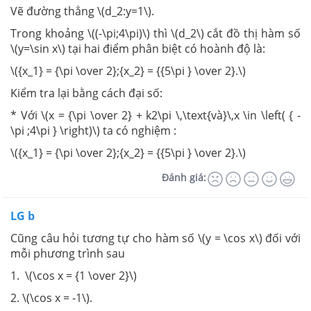
Vẽ đường thẳng \(d_2:y=1\).
Trong khoảng \((-\pi;4\pi)\) thì \(d_2\) cắt đồ thị hàm số
\(y=\sin x\) tại hai điểm phân biệt có hoành độ là:
\({x_1} = {\pi \over 2};{x_2} = {{5\pi } \over 2}.\)
Kiểm tra lại bằng cách đại số:
* Với \(x = {\pi \over 2} + k2\pi \,\text{và}\,x \in \left( { -
\pi ;4\pi } \right)\) ta có nghiệm :
\({x_1} = {\pi \over 2};{x_2} = {{5\pi } \over 2}.\)
Đánh giá:
LG b
Cũng câu hỏi tương tự cho hàm số \(y = \cos x\) đối với
mỗi phương trình sau
1. \(\cos x = {1 \over 2}\)
2. \(\cos x = -1\).