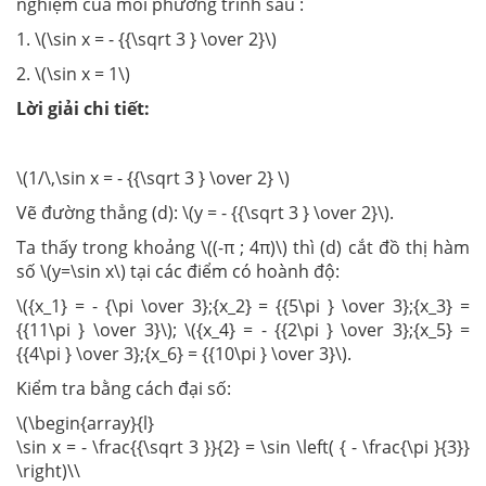
nghiệm của mỗi phương trình sau :
1. \(\sin x = - {{\sqrt 3 } \over 2}\)
2. \(\sin x = 1\)
Lời giải chi tiết:
\(1/\,\sin x = - {{\sqrt 3 } \over 2} \)
Vẽ đường thẳng (d): \(y = - {{\sqrt 3 } \over 2}\).
Ta thấy trong khoảng \((-π ; 4π)\) thì (d) cắt đồ thị hàm
số \(y=\sin x\) tại các điểm có hoành độ:
\({x_1} = - {\pi \over 3};{x_2} = {{5\pi } \over 3};{x_3} =
{{11\pi } \over 3}\); \({x_4} = - {{2\pi } \over 3};{x_5} =
{{4\pi } \over 3};{x_6} = {{10\pi } \over 3}\).
Kiểm tra bằng cách đại số:
\(\begin{array}{l}
\sin x = - \frac{{\sqrt 3 }}{2} = \sin \left( { - \frac{\pi }{3}}
\right)\\