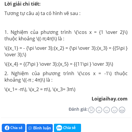
Lời giải chi tiết:
Tương tự câu a) ta có hình vẽ sau :
1. Nghiệm của phương trình \(\cos x = {1 \over 2}\)
thuộc khoảng \((-π;4π)\) là :
\({x_1} = - {\pi \over 3};{x_2} = {\pi \over 3};{x_3} = {{5\pi }
\over 3};\)
\({x_4} = {{7\pi } \over 3};{x_5} = {{11\pi } \over 3}\)
2. Nghiệm của phương trình \(\cos x = -1\) thuộc
khoảng \((-π ; 4π)\) là :
\(x_1= -π\), \(x_2 = π\), \(x_3= 3π\)
Loigiaihay.com
Đánh giá:
Chia sẻ
Chia sẻ
Bình luận