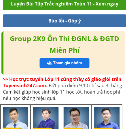
Luyện Bài Tập Trắc nghiệm Toán 11 - Xem ngay
Báo lỗi - Góp ý
Group 2K9 Ôn Thi ĐGNL & ĐGTD
Miễn Phí
>> Học trực tuyến Lớp 11 cùng thầy cô giáo giỏi trên
Tuyensinh247.com.
Bứt phá điểm 9,10 chỉ sau 3 tháng.
Cam kết giúp học sinh lớp 11 học tốt, hoàn trả học phí
nếu học không hiệu quả.