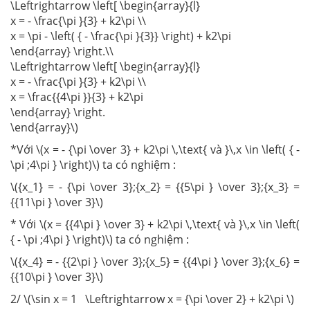
\Leftrightarrow \left[ \begin{array}{l}
x = - \frac{\pi }{3} + k2\pi \\
x = \pi - \left( { - \frac{\pi }{3}} \right) + k2\pi
\end{array} \right.\\
\Leftrightarrow \left[ \begin{array}{l}
x = - \frac{\pi }{3} + k2\pi \\
x = \frac{{4\pi }}{3} + k2\pi
\end{array} \right.
\end{array}\)
*Với \(x = - {\pi \over 3} + k2\pi \,\text{ và }\,x \in \left( { -
\pi ;4\pi } \right)\) ta có nghiệm :
\({x_1} = - {\pi \over 3};{x_2} = {{5\pi } \over 3};{x_3} =
{{11\pi } \over 3}\)
* Với \(x = {{4\pi } \over 3} + k2\pi \,\text{ và }\,x \in \left(
{ - \pi ;4\pi } \right)\) ta có nghiệm :
\({x_4} = - {{2\pi } \over 3};{x_5} = {{4\pi } \over 3};{x_6} =
{{10\pi } \over 3}\)
2/ \(\sin x = 1 \Leftrightarrow x = {\pi \over 2} + k2\pi \)