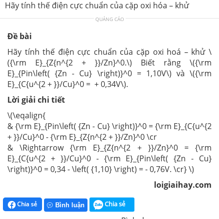
Hãy tính thế điện cực chuẩn của cặp oxi hóa – khử
QUẢNG CÁO
Đề bài
Hãy tính thế điện cực chuẩn của cặp oxi hoá – khử \
({\rm E}_{Z{n^{2 + }}/Zn}^0.\) Biết rằng \({\rm
E}_{Pin\left( {Zn - Cu} \right)}^0 = 1,10V\) và \({\rm
E}_{C{u^{2 + }}/Cu}^0 = + 0,34V\).
Lời giải chi tiết
\(\eqalign{
& {\rm E}_{Pin\left( {Zn - Cu} \right)}^0 = {\rm E}_{C{u^{2
+ }}/Cu}^0 - {\rm E}_{Z{n^{2 + }}/Zn}^0 \cr
& \Rightarrow {\rm E}_{Z{n^{2 + }}/Zn}^0 = {\rm
E}_{C{u^{2 + }}/Cu}^0 - {\rm E}_{Pin\left( {Zn - Cu}
\right)}^0 = 0,34 - \left( {1,10} \right) = - 0,76V. \cr} \)
loigiaihay.com
Chia sẻ
Chia sẻ
Bình luận