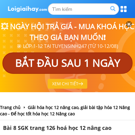
💥 NGÀY HỘI TRẢ GIÁ - MUA KHOÁ HỌC
THEO GIÁ BẠN MUỐN❗
🎯 LỚP 1-12 TẠI TUYENSINH247 (TỪ 10-12/08)
BẮT ĐẦU SAU 1 NGÀY
XEM CHI TIẾT
Trang chủ
Giải hóa học 12 nâng cao, giải bài tập hóa 12 Nâng
cao - Để học tốt hóa học 12 Nâng cao
Bài 8 SGK trang 126 hoá học 12 nâng cao