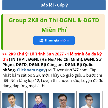
Báo lỗi - Góp ý
Group 2K8 ôn Thi ĐGNL & ĐGTD
Miễn Phí
>> 2K9 Chú ý! Lộ Trình Sun 2027 - 1 lộ trình ôn đa kỳ
thi
(TN THPT, ĐGNL (Hà Nội/ Hồ Chí Minh), ĐGNL Sư
Phạm, ĐGTD, ĐGNL Bộ Công an, ĐGNL Bộ Quốc
phòng
-
Click xem ngay
)
tại Tuyensinh247.com.
Cập
nhật bám sát bộ SGK mới, Thầy Cô giáo giỏi, 3 bước chi
tiết: Nền tảng lớp 12; Luyện thi chuyên sâu; Luyện đề đủ
dạng đáp ứng mọi kì thi.