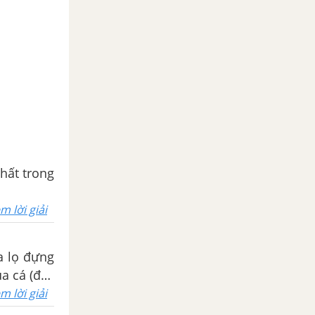
hất trong
m lời giải
in)và một
m lời giải