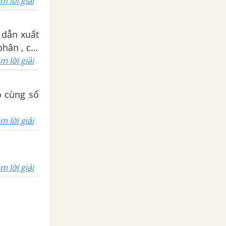
m lời giải
 dẫn xuất
hân , chỉ
m lời giải
ó cùng số
m lời giải
m lời giải