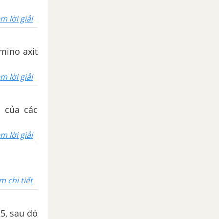
m lời giải
mino axit
m lời giải
o của các
m lời giải
m chi tiết
5, sau đó