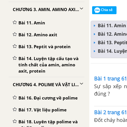
CHƯƠNG 3. AMIN. AMINO AXIT. PROTEIN
Chia sẻ
Bài 11. Amin
Bài 11. Amin
Bài 12. Amin
Bài 12. Amino axit
Bài 13. Pepti
Bài 13. Peptit và protein
Bài 14. Luyệ
Bài 14. Luyện tập cấu tạo và
tính chất của amin, amino
axit, protein
Bài 1 trang 6
CHƯƠNG 4. POLIME VÀ VẬT LIỆU POLIME
Sự sắp xếp n
đúng ?
Bài 16. Đại cương về polime
Bài 17. Vật liệu polime
Bài 2 trang 6
Đốt cháy hoà
Bài 18. Luyên tập polime và