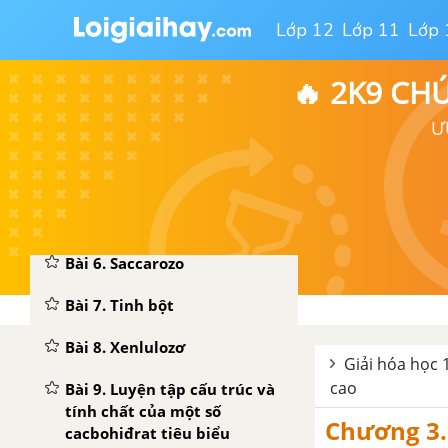
Bài 3. Chất giặt rửa
Lớp 12
Lớp 11
Lớp 
Bài 4. Luyện tập mối liên hệ
giữa hiđrocacbon và một số
🔥 2K9 CH
dẫn xuất của hiđrocacbon
Ư
CHƯƠNG 2. CACBOHIĐRAT
Bài 5. Glucozơ - Hóa học 12
Nâng cao
Bài 6. Saccarozo
Bài 7. Tinh bột
Bài 8. Xenlulozơ
Giải hóa học 
cao
Bài 9. Luyện tập cấu trúc và
tính chất của một số
Chương 3.
cacbohiđrat tiêu biểu