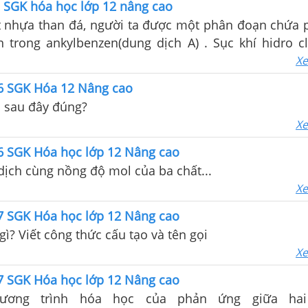
1 SGK hóa học lớp 12 nâng cao
t nhựa than đá, người ta được một phân đoạn chứa 
n trong ankylbenzen(dung dịch A) . Sục khí hidro c
ịch A thì thu được 1,295 gam kết tủa. Nhỏ từ từ 
Xe
g dịch A và lắc kĩ cho đến khi ngừng tạo kết tủa trắ
66 SGK Hóa 12 Nâng cao
 brom 3,2% . Tính nồng độ mol của anilin và phe
o sau đây đúng?
Xe
66 SGK Hóa học lớp 12 Nâng cao
ịch cùng nồng độ mol của ba chất...
Xe
67 SGK Hóa học lớp 12 Nâng cao
gì? Viết công thức cấu tạo và tên gọi
Xe
67 SGK Hóa học lớp 12 Nâng cao
hương trình hóa học của phản ứng giữa hai