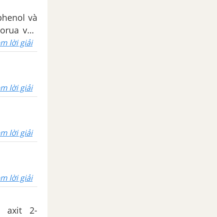
phenol và
lorua vào
nước brom
m lời giải
ng thì hết
nol trong
m lời giải
m lời giải
m lời giải
 axit 2-