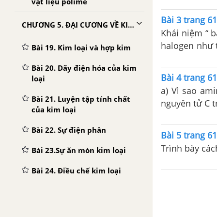
vật liệu polime
Bài 3 trang 6
CHƯƠNG 5. ĐẠI CƯƠNG VỀ KIM LOẠI
Khái niệm “ b
halogen như t
Bài 19. Kim loại và hợp kim
rõ bậc của cá
Bài 20. Dãy điện hóa của kim
Bài 4 trang 6
loại
a) Vì sao am
Bài 21. Luyện tập tính chất
nguyên tử C t
của kim loại
Bài 22. Sự điện phân
Bài 5 trang 6
Trình bày các
Bài 23.Sự ăn mòn kim loại
Bài 24. Điều chế kim loại
Bài 25. Luyện tập sự điện
phân - sự ăn mòn kim loại -
điều chế kim loại