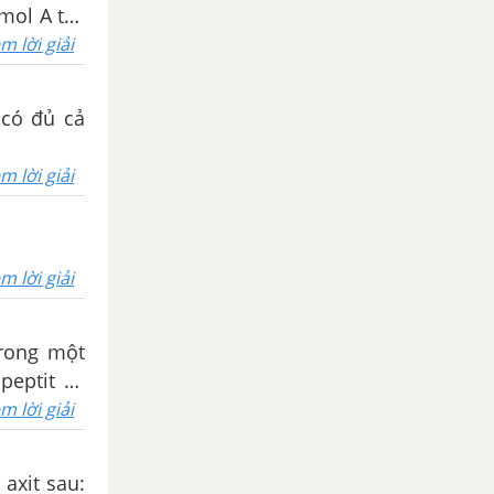
mol A tác
ược 17,3g
m lời giải
 có đủ cả
m lời giải
m lời giải
 trong một
m lời giải
 axit sau: