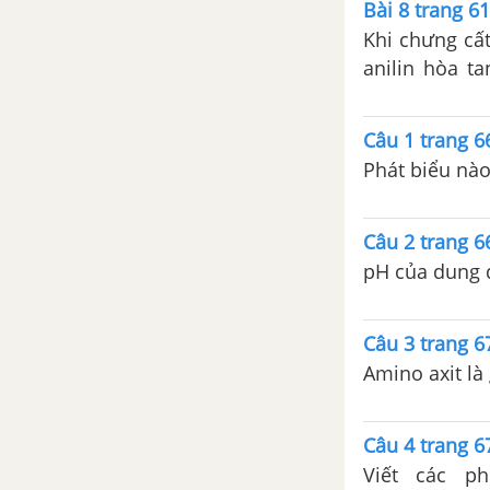
Bài 8 trang 6
Bài 34. Một số hợp chất
Khi chưng cấ
quan trọng của nhôm
anilin hòa ta
Bài 35. Luyện tập tính chất
100ml dung d
của nhôm và hợp chất của
vào 100ml dun
Câu 1 trang 
nhôm
300 gam nước
Phát biểu nà
dung dịch A.
CHƯƠNG 7. CROM-SẮT-ĐỒNG
Câu 2 trang 
Bài 38. Crom
pH của dung d
Bài 39. Một số hợp chất của
crom
Câu 3 trang 
Bài 40. Sắt
Amino axit là 
Bài 41. Một số hợp chất của
sắt
Câu 4 trang 
Viết các p
Bài 42. Hợp kim của sắt