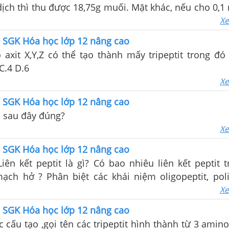
ịch thì thu được 18,75g muối. Mặt khác, nếu cho 0,1 
ng dung dịch NaOH vừa đủ , rồi đem cô cạn thì đ
Xe
5 SGK Hóa học lớp 12 nâng cao
axit X,Y,Z có thể tạo thành mấy tripeptit trong đó
X,Y,Z? A.2 B.3 C.4 D.6
Xe
5 SGK Hóa học lớp 12 nâng cao
o sau đây đúng?
Xe
5 SGK Hóa học lớp 12 nâng cao
 Liên kết peptit là gì? Có bao nhiêu liên kết peptit
 niệm oligopeptit, polipeptit và
Xe
5 SGK Hóa học lớp 12 nâng cao
c cấu tạo ,gọi tên các tripeptit hình thành từ 3 amino