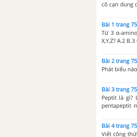
cô cạn dung d
dụng với lượ
Bài 51. Chuẩn độ axit - bazơ
muối.
Bài 1 trang 7
Bài 53. Luyện tập nhận biết
một số chất vô cơ
Từ 3 α-amino 
Bài 52. Chuẩn độ oxi hóa -
khử bằng phương pháp
pemanganat
Bài 2 trang 7
Phát biểu nà
CHƯƠNG 9. HÓA HỌC VÀ VẤN ĐỀ PHÁT TRIỂN KINH TẾ, XÃ HỘI, MÔI TRƯỜNG - HÓA 12 NÂNG CAO
Bài 56. Hóa học và vấn đề
Bài 3 trang 7
phát triển kinh tế
Peptit là gì?
pentapeptit mạch hở ? Phân biệt các khái
Bài 57. Hóa học và vấn đề xã
poliamit.
hội
Bài 4 trang 7
Bài 58. Hóa học và vấn đề
môi trường
Viết công thứ