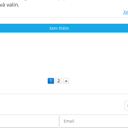
và valin.
Xe
Xem thêm
1
2
»