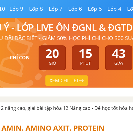
10
Lớp 9
Lớp 8
Lớp 7
Lớp 6
Lớp 5
Lớp 4
Lớ
Ú Ý - LỚP LIVE ÔN ĐGNL & ĐGT
U ĐÃI ĐẶC BIỆT - GIẢM 50% HỌC PHÍ CHỈ CHO 300 SU
20
15
42
CHỈ CÒN
GIỜ
PHÚT
GIÂY
XEM CHI TIẾT
12 nâng cao, giải bài tập hóa 12 Nâng cao - Để học tốt hóa 
 AMIN. AMINO AXIT. PROTEIN