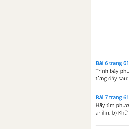
CHƯƠNG 6. KIM LOẠI KIỀM, KIM LOẠI KIỀM THỔ, NHÔM
Bài 28. Kim loại kiềm
Bài 29. Một số hợp chất
quan trọng của kim loại
kiềm
Bài 30. Kim loại kiềm thổ
Bài 6 trang 6
Trình bày phư
Bài 31. Một số hợp chất
từng dãy sau:
quan trọng của kim loại
kiềm thổ
Bài 7 trang 6
Bài 32. Luyện tập tính chất
của kim loại kiềm, kim loại
Hãy tìm phương p
kiềm thổ
anilin. b) Khử mùi tanh của cá trước khi nấu . Biết rằng mùi tanh của cá (đặc
biệt là cá mè
Bài 33. Nhôm
số chất khác.