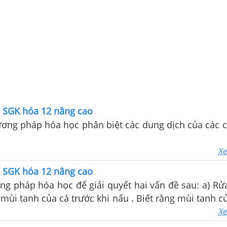
1 SGK hóa 12 nâng cao
ơng pháp hóa học phân biệt các dung dịch của các c
Xe
1 SGK hóa 12 nâng cao
háp hóa học để giải quyết hai vấn đề sau: a) Rửa lọ đựng
) là của hỗn hợp các amin ( nhiều nhất là trimetylam
Xe