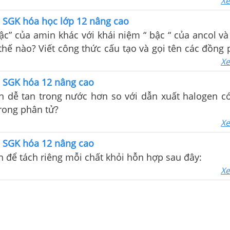
Xe
1 SGK hóa học lớp 12 nâng cao
ậc” của amin khác với khái niệm “ bậc “ của ancol và
hế nào? Viết công thức cấu tạo và gọi tên các đồng p
c amin có cùng công thức phân tử sau:
Xe
1 SGK hóa 12 nâng cao
in dễ tan trong nước hơn so với dẫn xuất halogen c
rong phân tử?
Xe
1 SGK hóa 12 nâng cao
h để tách riêng mỗi chất khỏi hỗn hợp sau đây:
Xe