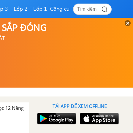
p 3
Lớp 2
Lớp 1
Công cụ
D SẮP ĐÓNG
ẤT
TẢI APP ĐỂ XEM OFFLINE
học 12 Nâng