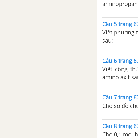
aminopropanoi
Bài 43. Đồng và hợp chất của
đồng
Câu 5 trang 
Bài 44. Sơ lược về một số
Viết phương 
kim loại khác
sau:
Bài 45. Luyện tập
Câu 6 trang 
Bài 46. Luyện tập
Viết công th
CHƯƠNG 8. PHÂN BIỆT MỘT SỐ CHẤT VÔ CƠ CHUẨN ĐỘ DUNG DỊCH
amino axit sa
Bài 48. Nhận biết một số
Câu 7 trang 
cation trong dung dịch
Cho sơ đồ ch
Bài 49. Nhận biết một số
anion trong dung dịch
Câu 8 trang 
Bài 50. Nhận biết một số
Cho 0,1 mol h
chất khí