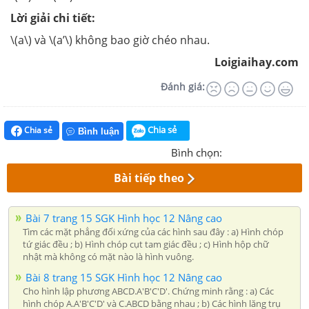
Lời giải chi tiết:
\(a\) và \(a’\) không bao giờ chéo nhau.
Loigiaihay.com
Đánh giá:
Chia sẻ
Chia sẻ
Bình luận
Bình chọn:
Bài tiếp theo
Bài 7 trang 15 SGK Hình học 12 Nâng cao
Tìm các mặt phẳng đối xứng của các hình sau đây : a) Hình chóp
tứ giác đều ; b) Hình chóp cụt tam giác đều ; c) Hình hộp chữ
nhật mà không có mặt nào là hình vuông.
Bài 8 trang 15 SGK Hình học 12 Nâng cao
Cho hình lập phương ABCD.A'B'C'D'. Chứng minh rằng : a) Các
hình chóp A.A'B'C'D' và C.ABCD bằng nhau ; b) Các hình lăng trụ