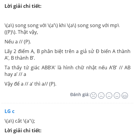
Lời giải chi tiết:
\(a\) song song với \(a’\) khi \(a\) song song với mp\
((P)\). Thật vậy,
Nếu a // (P).
Lấy 2 điểm A, B phân biệt trên a giả sử Đ biến A thành
A’, B thành B’.
Ta thấy tứ giác ABB’A’ là hình chữ nhật nếu A’B’ // AB
hay a’ // a
Vậy để a // a’ thì a// (P).
Đánh giá:
LG c
\(a\) cắt \(a'\);
Lời giải chi tiết: