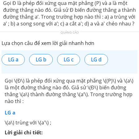
Gọi Đ là phép đối xứng qua mặt phẳng (P) và a là một
đường thắng nào đó. Giả sử Đ biến đường thẳng a thành
đường thẳng a’. Trong trường hợp nào thì : a) a trùng với
a’ ; b) a song song với a’; c) a cắt a'; d) a và a' chéo nhau ?
QUẢNG CÁO
Lựa chọn câu để xem lời giải nhanh hơn
LG a
LG b
LG c
LG d
Gọi \(Đ\) là phép đối xứng qua mặt phẳng \((P)\) và \(a\)
là một đường thắng nào đó. Giả sử \(Đ\) biến đường
thẳng \(a\) thành đường thẳng \(a’\). Trong trường hợp
nào thì :
LG a
\(a\) trùng với \(a'\) ;
Lời giải chi tiết: