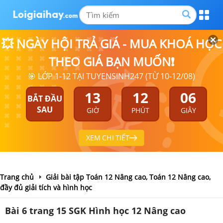
💥 NGÀY HỘI TRẢ GIÁ - MUA KHOÁ HỌC
THEO GIÁ BẠN MUỐN❗
🎯 LỚP 1-12 TẠI TUYENSINH247 (TỪ 10-12/08)
13
12
06
BẮT ĐẦU
SAU
GIỜ
PHÚT
GIÂY
XEM CHI TIẾT
Trang chủ
Giải bài tập Toán 12 Nâng cao, Toán 12 Nâng cao,
đầy đủ giải tích và hình học
Bài 6 trang 15 SGK Hình học 12 Nâng cao