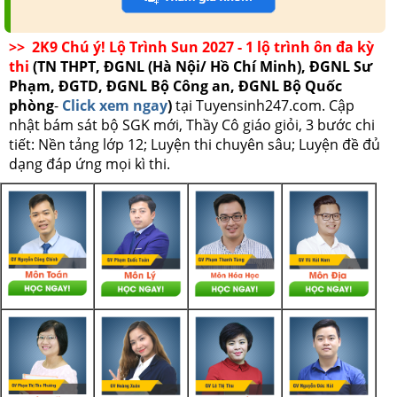
>> 2K9 Chú ý! Lộ Trình Sun 2027 - 1 lộ trình ôn đa kỳ
thi
(TN THPT, ĐGNL (Hà Nội/ Hồ Chí Minh), ĐGNL Sư
Phạm, ĐGTD, ĐGNL Bộ Công an, ĐGNL Bộ Quốc
phòng
-
Click xem ngay
)
tại Tuyensinh247.com.
Cập
nhật bám sát bộ SGK mới, Thầy Cô giáo giỏi, 3 bước chi
tiết: Nền tảng lớp 12; Luyện thi chuyên sâu; Luyện đề đủ
dạng đáp ứng mọi kì thi.