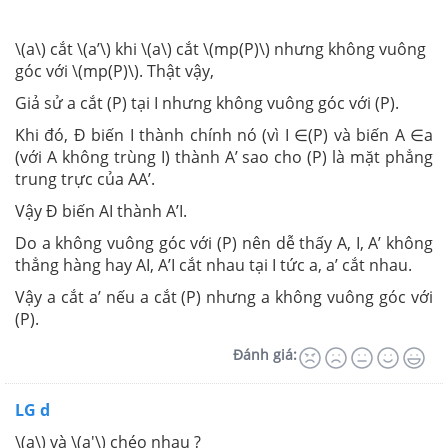
\(a\) cắt \(a’\) khi \(a\) cắt \(mp(P)\) nhưng không vuông
góc với \(mp(P)\). Thật vậy,
Giả sử a cắt (P) tại I nhưng không vuông góc với (P).
Khi đó, Đ biến I thành chính nó (vì I ∈(P) và biến A ∈a
(với A không trùng I) thành A’ sao cho (P) là mặt phẳng
trung trực của AA’.
Vậy Đ biến AI thành A’I.
Do a không vuông góc với (P) nên dễ thấy A, I, A’ không
thẳng hàng hay AI, A’I cắt nhau tại I tức a, a’ cắt nhau.
Vậy a cắt a’ nếu a cắt (P) nhưng a không vuông góc với
(P).
Đánh giá:
LG d
\(a\) và \(a'\) chéo nhau ?