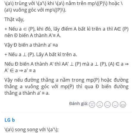
\(a\) trùng với \(a’\) khi \(a\) nằm trên mp\((P)\) hoặc \
(a\) vuông góc với mp\((P)\).
Thật vậy,
+ Nếu a ⊂ (P), khi đó, lấy điểm A bất kì trên a thì A∈ (P)
nên Đ biến A thành A'≡ A.
Vậy Đ biến a thành a’ ≡a
+ Nếu a ⊥ (P). Lấy A bất kì trên a.
Nếu Đ biến A thành A’ thì AA’ ⊥ (P) mà a ⊥ (P), (A) ∈ a ⇒
A' ∈ a ⇒ a' ≡ a
Vậy nếu đường thẳng a nằm trong mp(P) hoặc đường
thẳng a vuông góc với mp(P) thì qua Đ biến đường
thẳng a thành a’ ≡ a.
Đánh giá:
LG b
\(a\) song song với \(a'\);