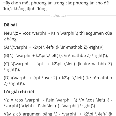
Hãy chọn một phương án trong các phương án cho để
được khẳng định đúng:
QUẢNG CÁO
Đề bài
Nếu \(z = \cos \varphi - i\sin \varphi \) thì acgumen của
z bằng:
(A) \(\varphi + k2\pi \,\left( {k \in\mathbb Z} \right)\);
(B) \( - \varphi + k2\pi \,\left( {k \in\mathbb Z} \right)\);
(C) \(\varphi + \pi + k2\pi \,\left( {k \in\mathbb Z}
\right)\);
(D) \(\varphi + {\pi \over 2} + k2\pi \,\left( {k \in\mathbb
Z} \right)\).
Lời giải chi tiết
\(z = \cos \varphi - i\sin \varphi \) \(= \cos \left( { -
\varphi } \right) + i\sin \left( { - \varphi } \right)\)
Vậy z có argumen bằng \( - \varphi + k2\pi \,\left( {k