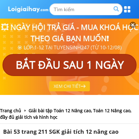
💥 NGÀY HỘI TRẢ GIÁ - MUA KHOÁ HỌC
THEO GIÁ BẠN MUỐN❗
🎯 LỚP 1-12 TẠI TUYENSINH247 (TỪ 10-12/08)
BẮT ĐẦU SAU 1 NGÀY
XEM CHI TIẾT
Trang chủ
Giải bài tập Toán 12 Nâng cao, Toán 12 Nâng cao,
đầy đủ giải tích và hình học
Bài 53 trang 211 SGK giải tích 12 nâng cao