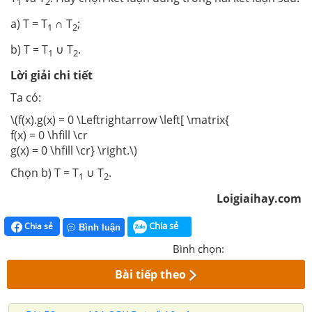
1
2
a) T = T
∩ T
;
1
2
b) T = T
∪ T
.
1
2
Lời giải chi tiết
Ta có:
\(f(x).g(x) = 0 \Leftrightarrow \left[ \matrix{
f(x) = 0 \hfill \cr
g(x) = 0 \hfill \cr} \right.\)
Chọn b) T = T
∪ T
.
1
2
Loigiaihay.com
Chia sẻ
Chia sẻ
Bình luận
Bình chọn:
Bài tiếp theo