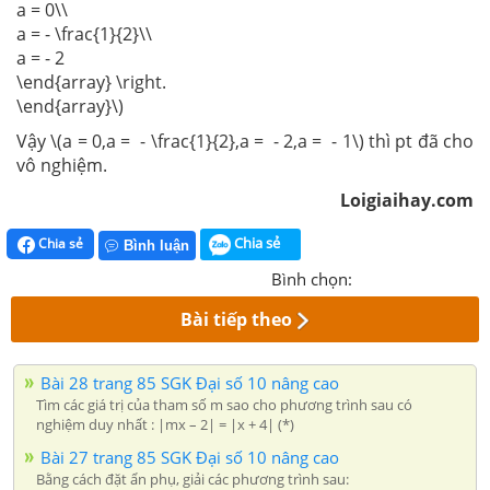
a = 0\\
a = - \frac{1}{2}\\
a = - 2
\end{array} \right.
\end{array}\)
Vậy \(a = 0,a = - \frac{1}{2},a = - 2,a = - 1\) thì pt đã cho
vô nghiệm.
Loigiaihay.com
Chia sẻ
Chia sẻ
Bình luận
Bình chọn:
Bài tiếp theo
Bài 28 trang 85 SGK Đại số 10 nâng cao
Tìm các giá trị của tham số m sao cho phương trình sau có
nghiệm duy nhất : |mx – 2| = |x + 4| (*)
Bài 27 trang 85 SGK Đại số 10 nâng cao
Bằng cách đặt ẩn phụ, giải các phương trình sau: