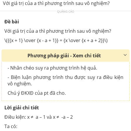
Với giá trị của a thì phương trình sau vô nghiệm?
QUẢNG CÁO
Đề bài
Với giá trị của a thì phương trình sau vô nghiệm?
\({{x + 1} \over {x - a + 1}} = {x \over {x + a + 2}}\)
Phương pháp giải - Xem chi tiết
- Nhân chéo suy ra phương trình hệ quả.
- Biện luận phương trình thu được suy ra điều kiện
vô nghiệm.
Chú ý ĐKXĐ của pt đã cho.
Lời giải chi tiết
Điều kiện: x ≠ a – 1 và x ≠ -a – 2
Ta có: