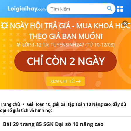
💥 NGÀY HỘI TRẢ GIÁ - MUA KHOÁ HỌC
THEO GIÁ BẠN MUỐN❗
🎯 LỚP 1-12 TẠI TUYENSINH247 (TỪ 10-12/08)
CHỈ CÒN 2 NGÀY
XEM CHI TIẾT
Trang chủ
Giải toán 10, giải bài tập Toán 10 Nâng cao, đầy đủ
đại số giải tích và hình học
Bài 29 trang 85 SGK Đại số 10 nâng cao