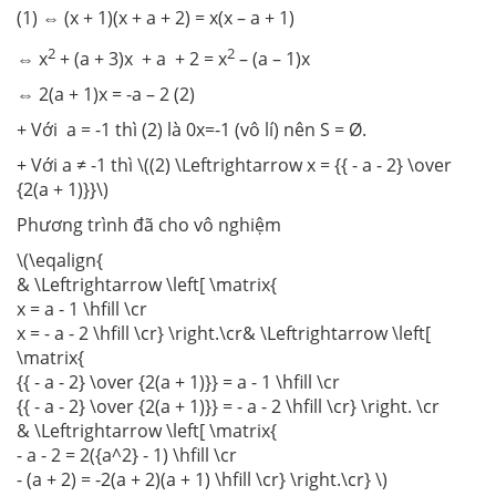
(1) ⇔ (x + 1)(x + a + 2) = x(x – a + 1)
2
2
⇔ x
+ (a + 3)x + a + 2 = x
– (a – 1)x
⇔ 2(a + 1)x = -a – 2 (2)
+ Với a = -1 thì (2) là 0x=-1 (vô lí) nên S = Ø.
+ Với a ≠ -1 thì \((2) \Leftrightarrow x = {{ - a - 2} \over
{2(a + 1)}}\)
Phương trình đã cho vô nghiệm
\(\eqalign{
& \Leftrightarrow \left[ \matrix{
x = a - 1 \hfill \cr
x = - a - 2 \hfill \cr} \right.\cr& \Leftrightarrow \left[
\matrix{
{{ - a - 2} \over {2(a + 1)}} = a - 1 \hfill \cr
{{ - a - 2} \over {2(a + 1)}} = - a - 2 \hfill \cr} \right. \cr
& \Leftrightarrow \left[ \matrix{
- a - 2 = 2({a^2} - 1) \hfill \cr
- (a + 2) = -2(a + 2)(a + 1) \hfill \cr} \right.\cr} \)