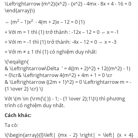
\Leftrightarrow {m^2}{x^2} - {x^2} - 4mx - 8x + 4 - 16 = 0
\end{array}\)
2
2
⇔ (m
– 1)x
- 4(m + 2)x – 12 = 0 (1)
+ Với m = 1 thì (1) trở thành : -12x – 12 = 0 ⇔ x = -1
+ Với m = -1 thì (1) trở thành: -4x – 12 = 0 ⇔ x = -3
+ Với m ≠ ± 1 thì (1) có nghiệm duy nhất:
\(\eqalign{
& \Leftrightarrow\Delta ' = 4{(m + 2)^2} + 12({m^2} - 1)
= 0\cr& \Leftrightarrow 4{m^2} + 4m + 1 = 0 \cr
& \Leftrightarrow {(2m + 1)^2} = 0 \Leftrightarrow m = -
{1 \over 2} \cr} \)
Với \(m \in {\rm{\{ }} - 1; - {1 \over 2};1\}\) thì phương
trình có nghiệm duy nhất.
Cách khác:
Ta có:
\(\begin{array}{l}\left| {mx - 2} \right| = \left| {x + 4}