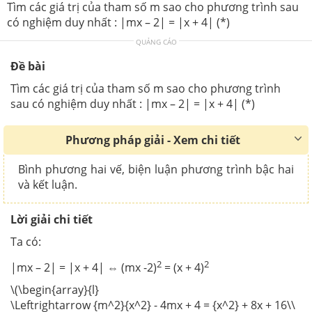
Tìm các giá trị của tham số m sao cho phương trình sau
có nghiệm duy nhất : |mx – 2| = |x + 4| (*)
QUẢNG CÁO
Đề bài
Tìm các giá trị của tham số m sao cho phương trình
sau có nghiệm duy nhất : |mx – 2| = |x + 4| (*)
Phương pháp giải - Xem chi tiết
Bình phương hai vế, biện luận phương trình bậc hai
và kết luận.
Lời giải chi tiết
Ta có:
2
2
|mx – 2| = |x + 4| ⇔ (mx -2)
= (x + 4)
\(\begin{array}{l}
\Leftrightarrow {m^2}{x^2} - 4mx + 4 = {x^2} + 8x + 16\\