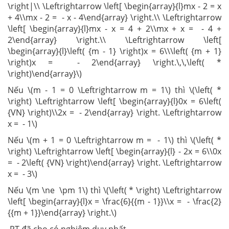
\right|\\ \Leftrightarrow \left[ \begin{array}{l}mx - 2 = x
+ 4\\mx - 2 = - x - 4\end{array} \right.\\ \Leftrightarrow
\left[ \begin{array}{l}mx - x = 4 + 2\\mx + x = - 4 +
2\end{array} \right.\\ \Leftrightarrow \left[
\begin{array}{l}\left( {m - 1} \right)x = 6\\\left( {m + 1}
\right)x = - 2\end{array} \right.\,\,\left( *
\right)\end{array}\)
Nếu \(m - 1 = 0 \Leftrightarrow m = 1\) thì \(\left( *
\right) \Leftrightarrow \left[ \begin{array}{l}0x = 6\left(
{VN} \right)\\2x = - 2\end{array} \right. \Leftrightarrow
x = - 1\)
Nếu \(m + 1 = 0 \Leftrightarrow m = - 1\) thì \(\left( *
\right) \Leftrightarrow \left[ \begin{array}{l} - 2x = 6\\0x
= - 2\left( {VN} \right)\end{array} \right. \Leftrightarrow
x = - 3\)
Nếu \(m \ne \pm 1\) thì \(\left( * \right) \Leftrightarrow
\left[ \begin{array}{l}x = \frac{6}{{m - 1}}\\x = - \frac{2}
{{m + 1}}\end{array} \right.\)
PT đã cho có nghiệm duy nhất