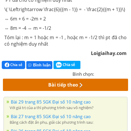
\( \Leftrightarrow \frac{6}{{m - 1}} = - \frac{2}{{m + 1}}\)
⇔ 6m + 6 = -2m + 2
⇔ 8m = -4 ⇔ m = -1/2
Tóm lại : m = 1 hoặc m = -1 , hoặc m = -1/2 thì pt đã cho
có nghiệm duy nhất
Loigiaihay.com
Chia sẻ
Chia sẻ
Bình luận
Bình chọn:
Bài tiếp theo
Bài 29 trang 85 SGK Đại số 10 nâng cao
Với giá trị của a thì phương trình sau vô nghiệm?
Bài 27 trang 85 SGK Đại số 10 nâng cao
Bằng cách đặt ẩn phụ, giải các phương trình sau: