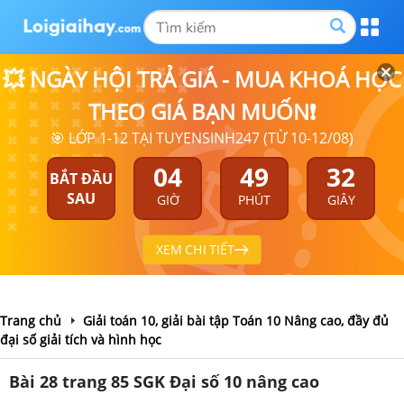
💥 NGÀY HỘI TRẢ GIÁ - MUA KHOÁ HỌC
THEO GIÁ BẠN MUỐN❗
🎯 LỚP 1-12 TẠI TUYENSINH247 (TỪ 10-12/08)
04
49
32
BẮT ĐẦU
SAU
GIỜ
PHÚT
GIÂY
XEM CHI TIẾT
Trang chủ
Giải toán 10, giải bài tập Toán 10 Nâng cao, đầy đủ
đại số giải tích và hình học
Bài 28 trang 85 SGK Đại số 10 nâng cao