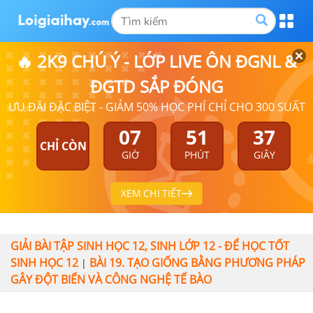
🔥 2K9 CHÚ Ý - LỚP LIVE ÔN ĐGNL &
ĐGTD SẮP ĐÓNG
ƯU ĐÃI ĐẶC BIỆT - GIẢM 50% HỌC PHÍ CHỈ CHO 300 SUẤT
07
51
37
CHỈ CÒN
GIỜ
PHÚT
GIÂY
XEM CHI TIẾT
GIẢI BÀI TẬP SINH HỌC 12, SINH LỚP 12 - ĐỂ HỌC TỐT
SINH HỌC 12
BÀI 19. TẠO GIỐNG BẰNG PHƯƠNG PHÁP
|
GÂY ĐỘT BIẾN VÀ CÔNG NGHỆ TẾ BÀO