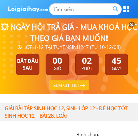
💥 NGÀY HỘI TRẢ GIÁ - MUA KHOÁ HỌC
THEO GIÁ BẠN MUỐN❗
🎯 LỚP 1-12 TẠI TUYENSINH247 (TỪ 10-12/08)
00
02
45
BẮT ĐẦU
SAU
GIỜ
PHÚT
GIÂY
XEM CHI TIẾT
GIẢI BÀI TẬP SINH HỌC 12, SINH LỚP 12 - ĐỂ HỌC TỐT
SINH HỌC 12
BÀI 28. LOÀI
|
Bình chọn: