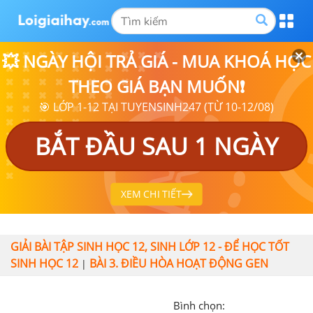
💥 NGÀY HỘI TRẢ GIÁ - MUA KHOÁ HỌC
THEO GIÁ BẠN MUỐN❗
🎯 LỚP 1-12 TẠI TUYENSINH247 (TỪ 10-12/08)
BẮT ĐẦU SAU 1 NGÀY
XEM CHI TIẾT
GIẢI BÀI TẬP SINH HỌC 12, SINH LỚP 12 - ĐỂ HỌC TỐT
SINH HỌC 12
BÀI 3. ĐIỀU HÒA HOẠT ĐỘNG GEN
|
Bình chọn: