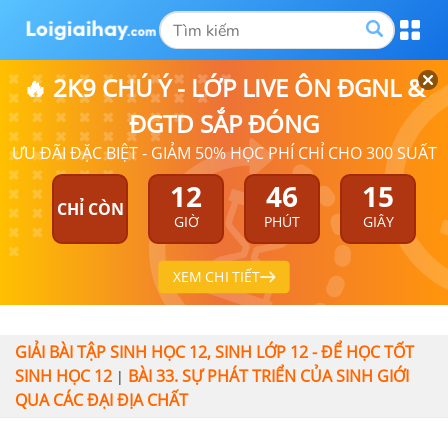
🔥 2K9 CHÚ Ý - LỚP LIVE ÔN ĐGNL &
ĐGTD SẮP ĐÓNG
ƯU ĐÃI ĐẶC BIỆT - GIẢM 50% HỌC PHÍ CHỈ CHO 300 SUẤT
12
46
14
CHỈ CÒN
GIỜ
PHÚT
GIÂY
XEM CHI TIẾT
GIẢI BÀI TẬP SINH HỌC 12, SINH LỚP 12 - ĐỂ HỌC TỐT
SINH HỌC 12
BÀI 33. SỰ PHÁT TRIỂN CỦA SINH GIỚI
|
QUA CÁC ĐẠI ĐỊA CHẤT