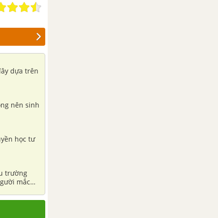
đây dựa trên
ông nên sinh
uyền học tư
 người mắc