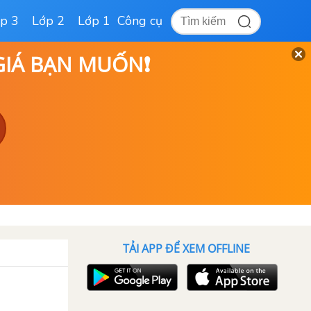
p 3
Lớp 2
Lớp 1
Công cụ
 GIÁ BẠN MUỐN❗
TẢI APP ĐỂ XEM OFFLINE