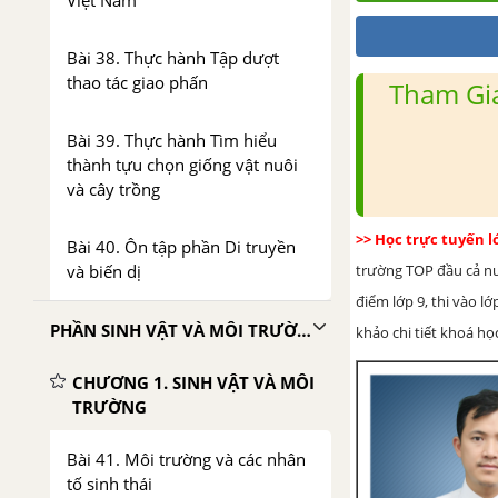
Việt Nam
Bài 38. Thực hành Tập dượt
thao tác giao phấn
Tham Gia
Bài 39. Thực hành Tìm hiểu
thành tựu chọn giống vật nuôi
và cây trồng
>> Học trực tuyến 
Bài 40. Ôn tập phần Di truyền
và biến dị
trường TOP đầu cả nướ
điểm lớp 9, thi vào l
PHẦN SINH VẬT VÀ MÔI TRƯỜNG
khảo chi tiết khoá học
CHƯƠNG 1. SINH VẬT VÀ MÔI
TRƯỜNG
Bài 41. Môi trường và các nhân
tố sinh thái