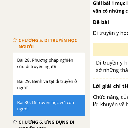
Giải bài 1 mục 
một vài dạng đột biến
vấn có những c
Bài 27. Thực hành Quan sát
Đề bài
thường biến
Di truyền y họ
CHƯƠNG 5. DI TRUYỀN HỌC
NGƯỜI
Bài 28. Phương pháp nghiên
Di truyền y 
cứu di truyền người
sở những thàn
Bài 29. Bệnh và tật di truyền ở
Lời giải chi ti
người
Chức năng của
Bài 30. Di truyền học với con
lời khuyên về 
người
CHƯƠNG 6. ỨNG DỤNG DI