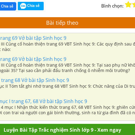
Bình chọn:
Chia sẻ
Chia sẻ
Bài tiếp theo
 trang 69 Vở bài tập Sinh học 9
 III Củng cố hoàn thiện trang 69 VBT Sinh học 9: Các quy định sau 
c nào:
 trang 69 Vở bài tập Sinh học 9
 III Củng cố hoàn thiện trang 69 VBT Sinh học 9: Tại sao phụ nữ kh
 ngoài 35? Tại sao cần phải đấu tranh chống ô nhiễm môi trường?
I trang 68 Vở bài tập Sinh học 9
mục II Tóm tắt ghi nhớ trang 68 VBT Sinh học 9: Chức năng của Di tr
 mục I trang 67, 68 Vở bài tập Sinh học 9
 I Nhận thức kiến thức trang 67, 68 VBT Sinh học 9: ghiên cứu trường
 con trai và người con gái bình thường, sinh ra từ gia đình đã có
ếc bẩm sinh
Luyện Bài Tập Trắc nghiệm Sinh lớp 9 - Xem ngay