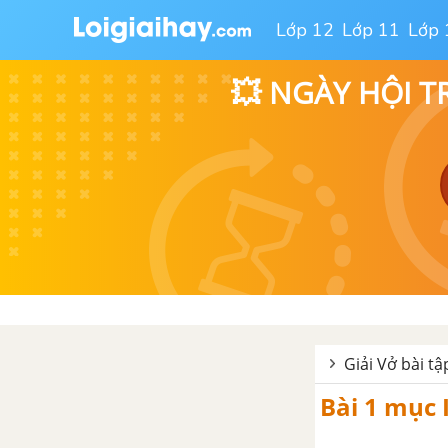
Bài 20. Thực hành Quan sát và
lắp mô hình ADN
Lớp 12
Lớp 11
Lớp 
CHƯƠNG 4. BIẾN DỊ
💥 NGÀY HỘI T
Bài 21. Đột biến gen
Bài 22,. Đột biến cấu trúc nhiễm
sắc thể
Bài 23. Đột biến số lượng nhiễm
sắc thể
Bài 24. Đột biến số lượng nhiễm
sắc thể (tiếp theo)
Giải Vở bài tậ
Bài 25. Thường biến
Bài 1 mục I
Bài 26. Thực hành Nhận biết