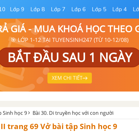
10
Lớp 9
Lớp 8
Lớp 7
Lớp 6
Lớp 5
Lớp 4
Lớ
RẢ GIÁ - MUA KHOÁ HỌC THEO
🎯 LỚP 1-12 TẠI TUYENSINH247 (TỪ 10-12/08)
BẮT ĐẦU SAU 1 NGÀY
XEM CHI TIẾT
p Sinh học 9
Bài 30. Di truyền học với con người
II trang 69 Vở bài tập Sinh học 9