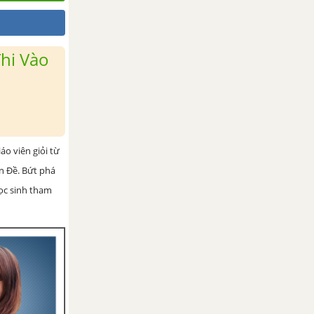
hi Vào
iáo viên giỏi từ
ện Đề. Bứt phá
học sinh tham