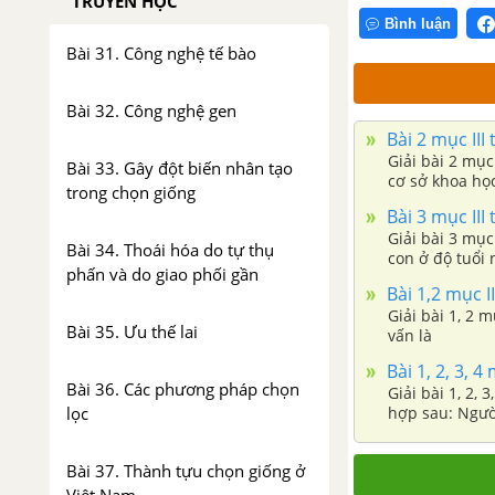
TRUYỀN HỌC
Bình luận
Bài 31. Công nghệ tế bào
Bài 32. Công nghệ gen
Bài 2 mục III
Giải bài 2 mục
Bài 33. Gây đột biến nhân tạo
cơ sở khoa họ
trong chọn giống
Bài 3 mục III
Giải bài 3 mục
Bài 34. Thoái hóa do tự thụ
con ở độ tuổi
phấn và do giao phối gần
Bài 1,2 mục I
Giải bài 1, 2 
Bài 35. Ưu thế lai
vấn là
Bài 1, 2, 3, 4
Bài 36. Các phương pháp chọn
Giải bài 1, 2, 3, 4 mục
lọc
hợp sau: Người
chứng câm đi
Bài 37. Thành tựu chọn giống ở