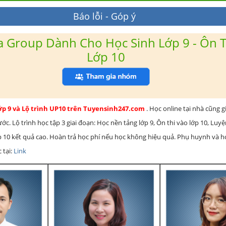
Báo lỗi - Góp ý
 Group Dành Cho Học Sinh Lớp 9 - Ôn T
Lớp 10
lớp 9 và Lộ trình UP10 trên Tuyensinh247.com
. Học online tại nhà cũng g
c. Lộ trình học tập 3 giai đoạn: Học nền tảng lớp 9, Ôn thi vào lớp 10, Luy
ớp 10 kết quả cao. Hoàn trả học phí nếu học không hiệu quả. Phụ huynh và 
 tại:
Link