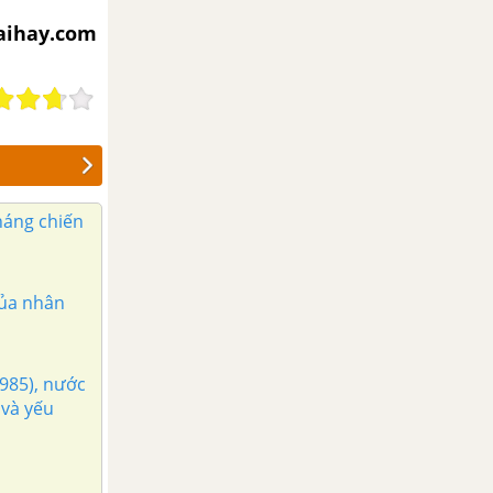
iaihay.com
háng chiến
của nhân
985), nước
 và yếu