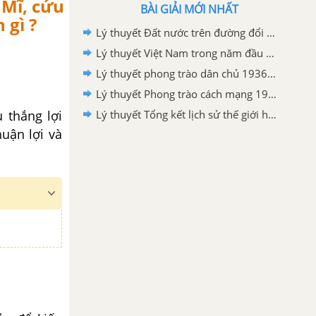
 Mĩ, cứu
BÀI GIẢI MỚI NHẤT
 gì ?
Lý thuyết Đất nước trên đường đổi mới đi lên chủ nghĩa xã hội (1986-2000)
Lý thuyết Việt Nam trong năm đầu sau thắng lợi của cuộc kháng chiến chống Mĩ, cứu nước năm 1975
Lý thuyết phong trào dân chủ 1936-1939
Lý thuyết Phong trào cách mạng 1930-1935
 thắng lợi
Lý thuyết Tổng kết lịch sử thế giới hiện đại từ 1945 đến năm 2000
uận lợi và