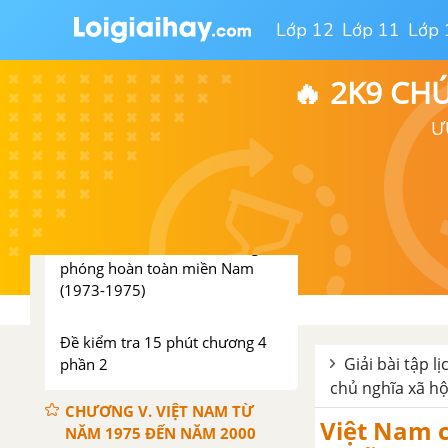
quyền Sài Gòn ở miền Nam
Lớp 12
Lớp 11
Lớp 
(1954-1965)
🔥 2K9 CH
Bài 22. Nhân dân hai miền trực
tiếp chiến đấu chống đế quốc
Ư
Mĩ xâm lược, nhân dân miền
Bắc vừa chiến đấu vừa sản xuất
(1965-1973)
Bài 23. Khôi phục và phát triển
kinh tế - xã hội ở miền Bắc, giải
phóng hoàn toàn miền Nam
(1973-1975)
Đề kiểm tra 15 phút chương 4
Giải bài tập l
phần 2
chủ nghĩa xã hộ
CHƯƠNG V. VIỆT NAM TỪ
Việt Nam c
NĂM 1975 ĐẾN NĂM 2000