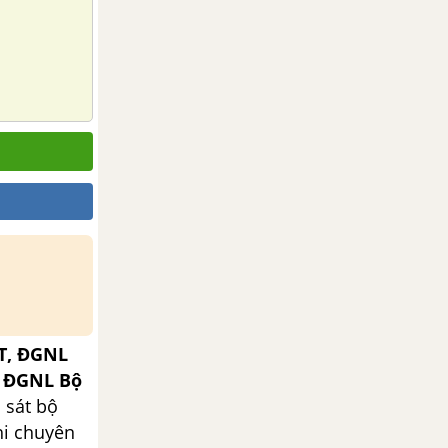
T, ĐGNL
, ĐGNL Bộ
 sát bộ
hi chuyên