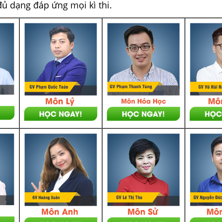
đủ dạng đáp ứng mọi kì thi.