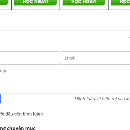
*Bình luận sẽ hiển thị sau k
ời đầu tiên bình luận!
ùng chuyên mục