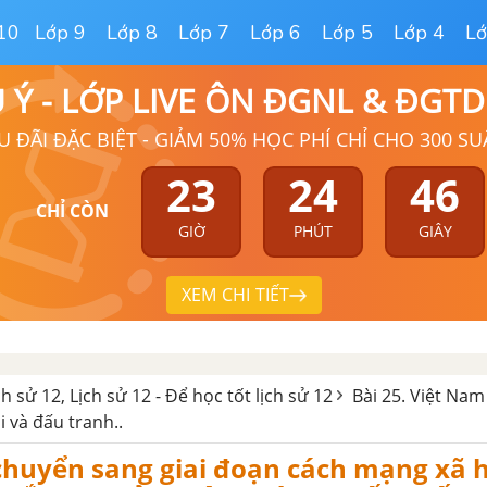
10
Lớp 9
Lớp 8
Lớp 7
Lớp 6
Lớp 5
Lớp 4
Lớ
Ú Ý - LỚP LIVE ÔN ĐGNL & ĐGT
U ĐÃI ĐẶC BIỆT - GIẢM 50% HỌC PHÍ CHỈ CHO 300 SU
23
24
45
CHỈ CÒN
GIỜ
PHÚT
GIÂY
XEM CHI TIẾT
ịch sử 12, Lịch sử 12 - Để học tốt lịch sử 12
Bài 25. Việt Na
i và đấu tranh..
huyển sang giai đoạn cách mạng xã h