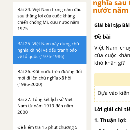
nghĩa sau 
nước năm 1
Bài 24. Việt Nam trong năm đầu
sau thắng lợi của cuộc kháng
chiến chống Mĩ, cứu nước năm
Giải bài tập Bà
1975
Đề bài
Bài 25. Việt Nam xây dựng chủ
Việt Nam chuy
nghĩa xã hội và đấu tranh bảo
của cuộc khán
vệ tổ quốc (1976-1986)
khó khăn gì?
Bài 26. Đất nước trên đường đổi
mới đi lên chủ nghĩa xã hội
(1986-2000)
Dựa vào kiến 
Bài 27. Tổng kết lịch sử Việt
Nam từ năm 1919 đến năm
Lời giải chi ti
2000
1. Thuận lợi:
Đề kiểm tra 15 phút chương 5