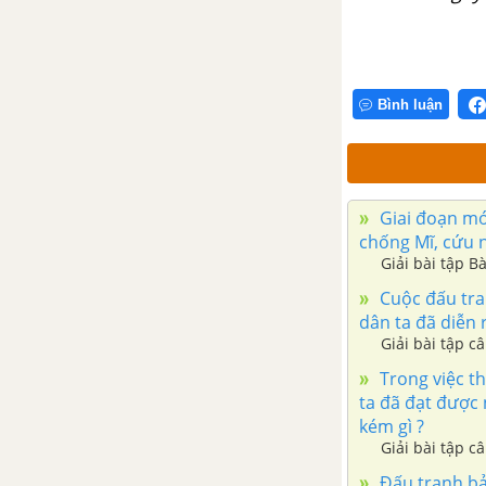
Bình luận
Giai đoạn mới
chống Mĩ, cứu 
Giải bài tập B
Cuộc đấu tran
dân ta đã diễn 
Giải bài tập c
Trong việc t
ta đã đạt được
kém gì ?
Giải bài tập c
Đấu tranh bảo