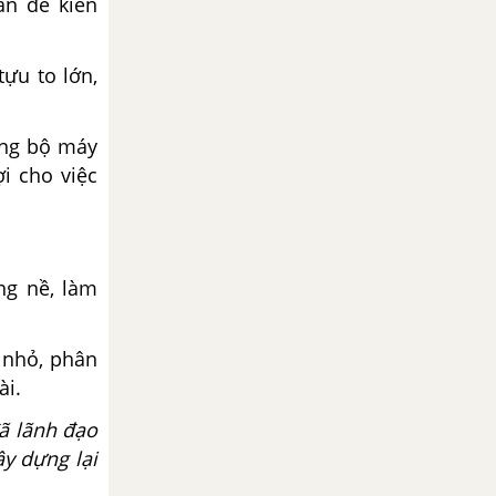
ản để kiến
ựu to lớn,
ùng bộ máy
i cho việc
ng nề, làm
t nhỏ, phân
ài.
ã lãnh đạo
y dựng lại