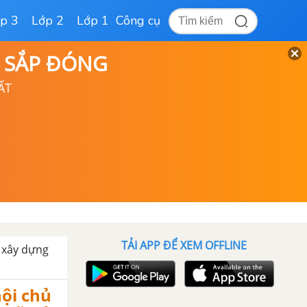
p 3
Lớp 2
Lớp 1
Công cụ
D SẮP ĐÓNG
ẤT
TẢI APP ĐỂ XEM OFFLINE
m xây dựng
ội chủ