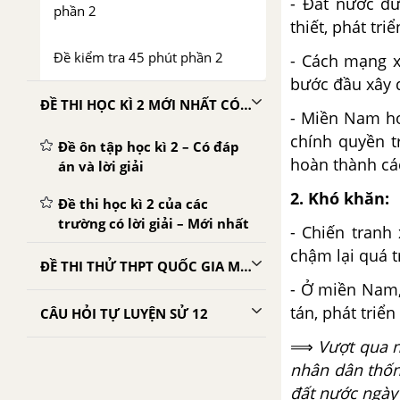
- Đất nước đư
phần 2
thiết, phát tri
Đề kiểm tra 45 phút phần 2
- Cách mạng x
bước đầu xây d
ĐỀ THI HỌC KÌ 2 MỚI NHẤT CÓ LỜI GIẢI
- Miền Nam ho
chính quyền t
Đề ôn tập học kì 2 – Có đáp
hoàn thành cá
án và lời giải
2. Khó khăn:
Đề thi học kì 2 của các
trường có lời giải – Mới nhất
- Chiến tranh
chậm lại quá t
ĐỀ THI THỬ THPT QUỐC GIA MÔN LỊCH SỬ
- Ở miền Nam, 
tán, phát triể
CÂU HỎI TỰ LUYỆN SỬ 12
⟹
Vượt qua n
nhân dân thốn
đất nước ngày 