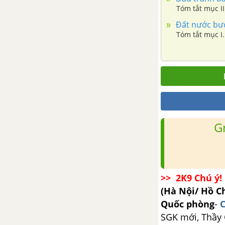
Tóm tắt mục II
Đất nước bước
Tóm tắt mục I.
G
>> 2K9 Chú ý! 
(Hà Nội/ Hồ C
Quốc phòng
-
C
SGK mới, Thầy C