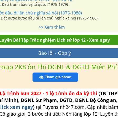
. Đấu tranh bảo vệ tổ quốc (1975-1979)
 đầu đi lên chủ nghĩa xã hội (1976-1986)
 Đất nước bước đầu đi lên chủ nghĩa xã hội (1976-1986)
>> Xem thêm
Luyện Bài Tập Trắc nghiệm Lịch sử lớp 12 - Xem ngay
Báo lỗi - Góp ý
roup 2K8 ôn Thi ĐGNL & ĐGTD Miễn Phí
Lộ Trình Sun 2027 - 1 lộ trình ôn đa kỳ thi
(TN THP
hí Minh), ĐGNL Sư Phạm, ĐGTD, ĐGNL Bộ Công an
lick xem ngay
)
tại Tuyensinh247.com.
Cập nhật bám
ô giáo giỏi, 3 bước chi tiết: Nền tảng lớp 12; Luyện t