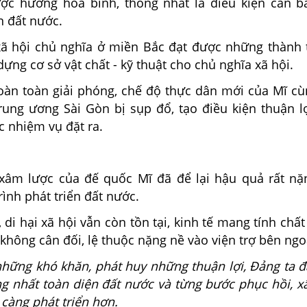
ợc hưởng hòa bình, thống nhất là điều kiện căn b
ển đất nước.
ã hội chủ nghĩa ở miền Bắc đạt được những thành t
ựng cơ sở vật chất - kỹ thuật cho chủ nghĩa xã hội.
àn toàn giải phóng, chế độ thực dân mới của Mĩ c
rung ương Sài Gòn bị sụp đổ, tạo điều kiện thuận lợ
c nhiệm vụ đặt ra.
 xâm lược của đế quốc Mĩ đã để lại hậu quả rất nặ
rình phát triển đất nước.
di hại xã hội vẫn còn tồn tại, kinh tế mang tính chấ
n không cân đối, lệ thuộc nặng nề vào viện trợ bên ngo
hững khó khăn, phát huy những thuận lợi, Đảng ta đ
g nhất toàn diện đất nước và từng bước phục hồi, xâ
càng phát triển hơn.