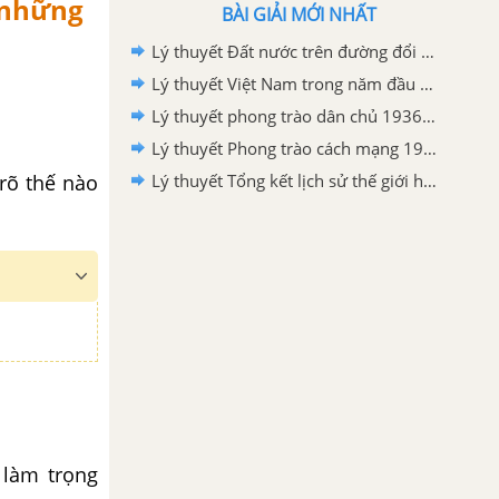
 những
BÀI GIẢI MỚI NHẤT
Lý thuyết Đất nước trên đường đổi mới đi lên chủ nghĩa xã hội (1986-2000)
Lý thuyết Việt Nam trong năm đầu sau thắng lợi của cuộc kháng chiến chống Mĩ, cứu nước năm 1975
Lý thuyết phong trào dân chủ 1936-1939
Lý thuyết Phong trào cách mạng 1930-1935
 rõ thế nào
Lý thuyết Tổng kết lịch sử thế giới hiện đại từ 1945 đến năm 2000
 làm trọng