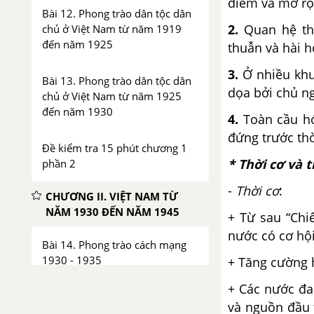
điểm và mở rộ
Bài 12. Phong trào dân tộc dân
2.
Quan hệ the
chủ ở Việt Nam từ năm 1919
đến năm 1925
thuẫn và hài h
3.
Ở nhiều khu 
Bài 13. Phong trào dân tộc dân
dọa bởi chủ ng
chủ ở Việt Nam từ năm 1925
đến năm 1930
4.
Toàn cầu hó
đứng trước thờ
Đề kiểm tra 15 phút chương 1
* Thời cơ và 
phần 2
-
Thời cơ
:
CHƯƠNG II. VIỆT NAM TỪ
NĂM 1930 ĐẾN NĂM 1945
+ Từ sau “Chi
nước có cơ hội
Bài 14. Phong trào cách mạng
1930 - 1935
+ Tăng cường h
+ Các nước đan
Bài 15. Phong trào dân chủ
và nguồn đầu 
1936 - 1939