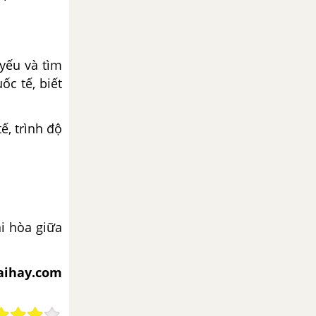
 yếu và tìm
ốc tế, biết
ế, trình độ
ài hòa giữa
iaihay.com