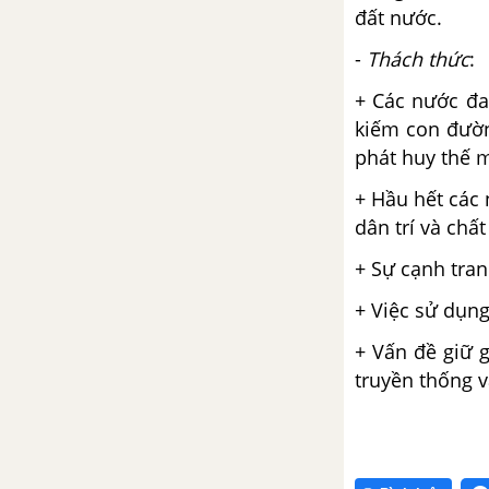
đất nước.
Bài 16. Phong trào giải phóng
-
Thách thức
:
dân tộc và tổng khởi nghĩa
+ Các nước đa
tháng Tám (1939 - 1945). Nước
Việt Nam Dân chủ Cộng hòa ra
kiếm con đường
đời
phát huy thế 
+ Hầu hết các 
Đề kiểm tra 15 phút chương 2
dân trí và chấ
phần 2
+ Sự cạnh tranh
CHƯƠNG III. VIỆT NAM TỪ
NĂM 1945 ĐẾN NĂM 1954
+ Việc sử dụn
+ Vấn đề giữ 
Bài 17. Nước Việt Nam Dân chủ
truyền thống v
Cộng hòa từ sau ngày 2-9-1945
đến trước ngày 19-12-1946
Bài 18. Những năm đầu của
cuộc kháng chiến toàn quốc