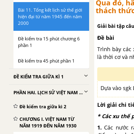
Qua đó, hã
thách thức
Bài 11. Tổng kết lịch sử thế giới
hiện đại từ năm 1945 đến năm
2000
Giải bài tập câ
Đề bài
Đề kiểm tra 15 phút chương 6
phần 1
Trình bày các 
là thời cơ và 
Đề kiểm tra 45 phút phần 1
ĐỀ KIỂM TRA GIỮA KÌ 1
Dựa vào sgk L
PHẦN HAI. LỊCH SỬ VIỆT NAM TỪ NĂM 1919 ĐẾN NĂM 2000
Lời giải chi ti
Đề kiểm tra giữa kì 2
* Các xu thế p
CHƯƠNG I. VIỆT NAM TỪ
NĂM 1919 ĐẾN NĂM 1930
1.
Các nước ra