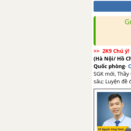
Đề ôn tập học kì 1 – Có đáp án
và lời giải
G
Đề thi học kì 1 của các trường
có lời giải – Mới nhất
>> 2K9 Chú ý! 
CHƯƠNG IV. VIỆT NAM TỪ
(Hà Nội/ Hồ C
NĂM 1954 ĐẾN NĂM 1975
Quốc phòng
-
C
SGK mới, Thầy C
Bài 21. Xây dựng xã hội chủ
nghĩa ở miền Bắc, đấu tranh
sâu; Luyện đề 
chống đế quốc Mĩ và chính
quyền Sài Gòn ở miền Nam
(1954-1965)
Bài 22. Nhân dân hai miền trực
tiếp chiến đấu chống đế quốc
Mĩ xâm lược, nhân dân miền