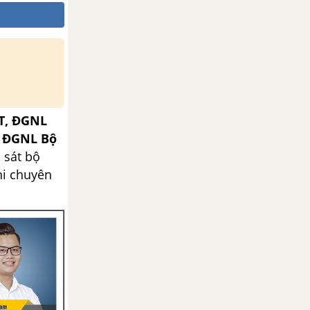
T, ĐGNL
, ĐGNL Bộ
 sát bộ
hi chuyên