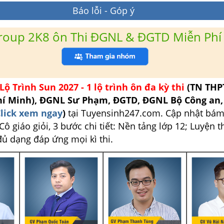
Báo lỗi - Góp ý
roup 2K8 ôn Thi ĐGNL & ĐGTD Miễn Phí
Lộ Trình Sun 2027 - 1 lộ trình ôn đa kỳ thi
(TN THP
hí Minh), ĐGNL Sư Phạm, ĐGTD, ĐGNL Bộ Công an
lick xem ngay
)
tại Tuyensinh247.com.
Cập nhật bám
ô giáo giỏi, 3 bước chi tiết: Nền tảng lớp 12; Luyện t
đủ dạng đáp ứng mọi kì thi.