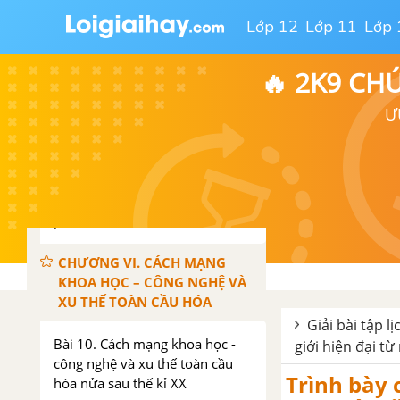
Đề kiểm tra 15 phút chương 4
Lớp 12
Lớp 11
Lớp 
phần 1
CHƯƠNG V. QUAN HỆ QUỐC
🔥 2K9 CH
TẾ (1945 – 2000)
Ư
Bài 9. Quan hệ quốc tế trong và
sau thời kì chiến tranh lạnh
Đề kiểm tra 15 phút chương 5
phần 1
CHƯƠNG VI. CÁCH MẠNG
KHOA HỌC – CÔNG NGHỆ VÀ
XU THẾ TOÀN CẦU HÓA
Giải bài tập l
Bài 10. Cách mạng khoa học -
giới hiện đại từ
công nghệ và xu thế toàn cầu
Trình bày 
hóa nửa sau thế kỉ XX