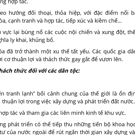
ng hợp tác.
o hướng đối thoại, thỏa hiệp, với đặc điểm nổi b
òa, cạnh tranh và hợp tác, tiếp xúc và kiềm chế…
vực lại bùng nổ các cuộc nội chiến và xung đột, thế
hĩa ly khai, khủng bố.
a đã trở thành một xu thế tất yếu. Các quốc gia dâ
i cơ thuận lợi và thách thức gay gắt để vươn lên.
thách thức đối với các dân tộc:
ến tranh lạnh” bối cảnh chung của thế giới là ổn đị
 thuận lợi trong việc xây dựng và phát triển đất nước.
ợp tác và tham gia các liên minh kinh tế khu vực.
g phát triển có thể tiếp thu những tiến bộ khoa học
tư của nước ngoài để rút ngắn thời gian xây dựng và