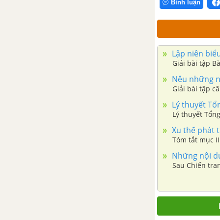
Bình luận
chống thực dân Pháp (1946-
1950)
Bài 19. Bước phát triển của cuộc
Lập niên biểu
kháng chiến toàn quốc chống
Giải bài tập B
thực dân Pháp (1951-1953)
Nêu những nội
Giải bài tập c
Bài 20. Cuộc kháng chiến toàn
quốc chống thực dân Pháp kết
Lý thuyết Tổn
thúc (1953-1954)
Lý thuyết Tổng
Xu thế phát t
Đề kiểm tra 15 phút chương 3
Tóm tắt mục II
phần 2
Những nội du
Sau Chiến tran
Đề cương ôn tập học kì 1
Lịch sử 12
Đề thi học kì 1 mới nhất có
lời giải