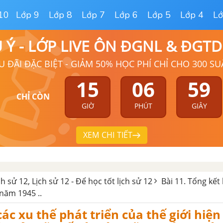
10
Lớp 9
Lớp 8
Lớp 7
Lớp 6
Lớp 5
Lớp 4
Lớ
Ú Ý - LỚP LIVE ÔN ĐGNL & ĐGT
U ĐÃI ĐẶC BIỆT - GIẢM 50% HỌC PHÍ CHỈ CHO 300 SU
15
06
58
CHỈ CÒN
GIỜ
PHÚT
GIÂY
XEM CHI TIẾT
ịch sử 12, Lịch sử 12 - Để học tốt lịch sử 12
Bài 11. Tổng kết 
 năm 1945 ..
các xu thế phát triển của thế giới hiện