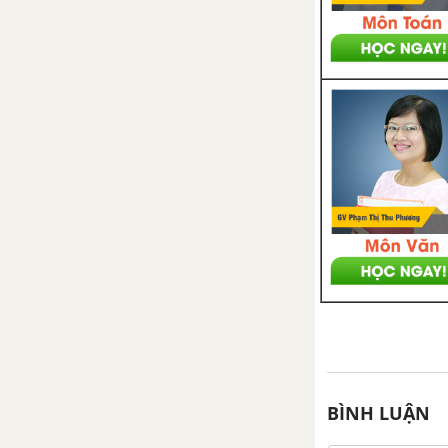
Bắc vừa chiến đấu vừa sản xuất
(1965-1973)
Bài 23. Khôi phục và phát triển
kinh tế - xã hội ở miền Bắc, giải
phóng hoàn toàn miền Nam
(1973-1975)
Đề kiểm tra 15 phút chương 4
phần 2
CHƯƠNG V. VIỆT NAM TỪ
NĂM 1975 ĐẾN NĂM 2000
Bài 24. Việt Nam trong năm đầu
sau thắng lợi của cuộc kháng
chiến chống Mĩ, cứu nước năm
1975
BÌNH LUẬN