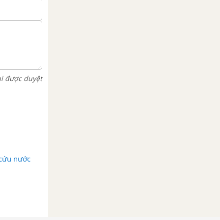
hi được duyệt
 cứu nước