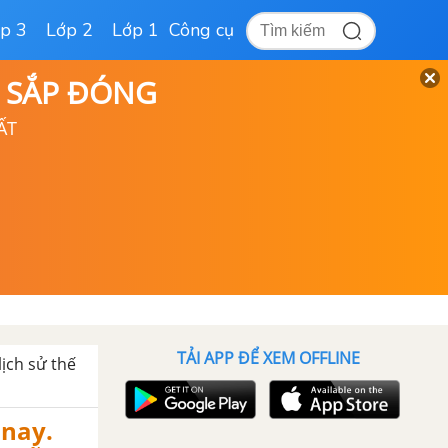
p 3
Lớp 2
Lớp 1
Công cụ
D SẮP ĐÓNG
ẤT
TẢI APP ĐỂ XEM OFFLINE
lịch sử thế
 nay.