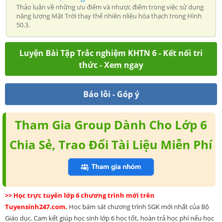
Thảo luận về những ưu điểm và nhược điểm trong việc sử dụng
năng lượng Mặt Trời thay thế nhiên nliệu hóa thạch trong Hình
50.3.
Luyện Bài Tập Trắc nghiệm KHTN 6 - Kết nối tri
thức - Xem ngay
Báo lỗi - Góp ý
Tham Gia Group Dành Cho Lớp 6
Chia Sẻ, Trao Đổi Tài Liệu Miễn Phí
>> Học trực tuyến lớp 6 chương trình mới trên
Tuyensinh247.com.
Học bám sát chương trình SGK mới nhất của Bộ
Giáo dục. Cam kết giúp học sinh lớp 6 học tốt, hoàn trả học phí nếu học