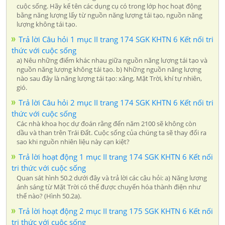
cuộc sống. Hãy kể tên các dụng cụ có trong lớp học hoạt động
bằng năng lượng lấy từ nguồn năng lượng tái tạo, nguồn năng
lượng không tái tạo.
Trả lời Câu hỏi 1 mục II trang 174 SGK KHTN 6 Kết nối tri
thức với cuộc sống
a) Nêu những điểm khác nhau giữa nguồn năng lượng tái tạo và
nguồn năng lượng không tái tạo. b) Những nguồn năng lượng
nào sau đây là năng lượng tái tạo: xăng, Mặt Trời, khí tự nhiên,
gió.
Trả lời Câu hỏi 2 mục II trang 174 SGK KHTN 6 Kết nối tri
thức với cuộc sống
Các nhà khoa học dự đoán rằng đến năm 2100 sẽ không còn
dầu và than trên Trái Đất. Cuộc sống của chúng ta sẽ thay đổi ra
sao khi nguồn nhiên liệu này cạn kiệt?
Trả lời hoạt động 1 mục II trang 174 SGK KHTN 6 Kết nối
tri thức với cuộc sống
Quan sát hình 50.2 dưới đây và trả lời các câu hỏi: a) Năng lượng
ánh sáng từ Mặt Trời có thể được chuyển hóa thành điện như
thế nào? (Hình 50.2a).
Trả lời hoạt động 2 mục II trang 175 SGK KHTN 6 Kết nối
tri thức với cuộc sống