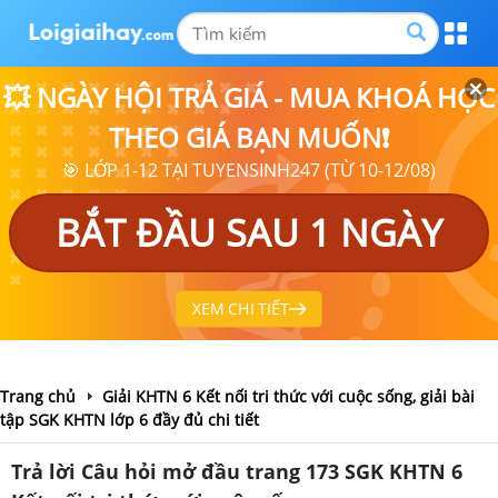
💥 NGÀY HỘI TRẢ GIÁ - MUA KHOÁ HỌC
THEO GIÁ BẠN MUỐN❗
🎯 LỚP 1-12 TẠI TUYENSINH247 (TỪ 10-12/08)
BẮT ĐẦU SAU 1 NGÀY
XEM CHI TIẾT
Trang chủ
Giải KHTN 6 Kết nối tri thức với cuộc sống, giải bài
tập SGK KHTN lớp 6 đầy đủ chi tiết
Trả lời Câu hỏi mở đầu trang 173 SGK KHTN 6